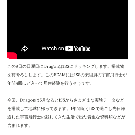
この9日の日曜日にDragonはISSにドッキングします。搭載物
を荷降ろしします。このBEAMにはISSの乗組員の宇宙飛行士が
年間4回ほど入って居住経験を行うそうです。
今回、Dragonは5月なるとISSからさまざまな実験データなど
を搭載して地球に帰ってきます。1年間近くISSで過ごし先日帰
還した宇宙飛行士の残してきた生活で出た貴重な資料類などが
含まれます。