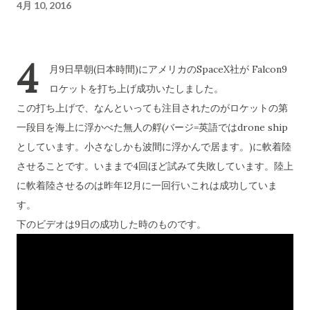
4月 10, 2016
4
月9日早朝(日本時間)にアメリカのSpaceX社が Falcon9
ロケットを打ち上げ成功いたしました。
この打ち上げで、なんといっても注目されたのがロケットの第
一段目を海上に浮かべた無人の艀(バージ=英語ではdrone ship
としています。小さなしかも波間に浮かんで居ます。)に軟着陸
させることです。いままで4回ほど試みて失敗しています。陸上
に軟着陸させるのは昨年12月に一回行いこれは成功していま
す。
下のビデオは9日の成功した時のものです。