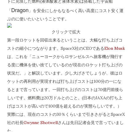
トに充填した燃料(液体酸素と液体水素)は搭載した宇宙船
Dragon
「
」を安全にしかもなるべく高い高度にコスト安く運
ぶのに使いたいということです。
クリックで拡大
第一段ロケットを回収出来るということは、大幅な打ち上げコ
ストの縮小につながります。SpaceX社のCEOである
Elon Musk
は、これを「ニューヨークからロサンゼルスへ旅客機が飛行す
る度に機体を使い捨てしているのが現在のロケット打ち上げの
状況だ。」と解説しています。少し大げさでしょうが、彼はロ
ケットの再利用が実現すれば打ち上げコストは100分の一にな
るとまで言っています。一回打ち上げのコストは70億円前後ら
しいです。燃料費は20万ドルとのこと。(日本のJAXAの打ち上
げはコストが高いので100億を超えるのが実態らしいです。）
実際には、現在のコストの30％くらいまで引きさがるとSpaceX
社の社長
Gwynne Shotwell
さんは先日記者会見で言っていまし
た。