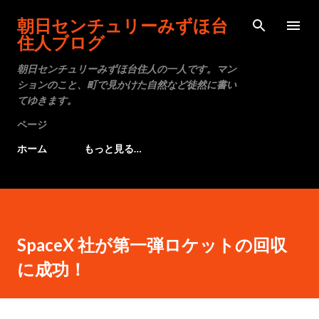
スキップしてメイン コンテンツに移動
朝日センチュリーみずほ台
住人ブログ
朝日センチュリーみずほ台住人の一人です。マン
ションのこと、町で見かけた自然など徒然に書い
てゆきます。
ページ
ホーム
もっと見る…
SpaceX 社が第一弾ロケットの回収
に成功！