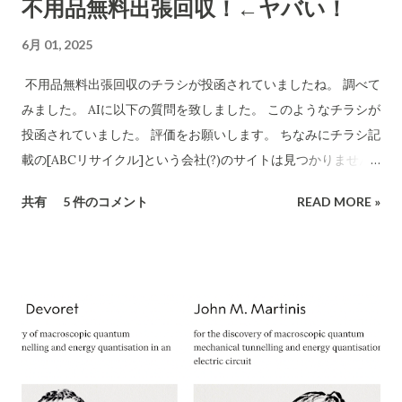
不用品無料出張回収！←ヤバい！
CBB株式会社は法人登記上、「大阪府泉南郡熊取町紺屋2丁目
20-1」に本店を置く企業です​ INFO.GBIZ.GO.JP 。実際にCBB
6月 01, 2025
社の公式サイトにも住所「〒590-0412 大阪府泉南郡熊取町紺
屋2-20-1」と記載されています​ CBB-SHYOJI.COM 。販売店
不用品無料出張回収のチラシが投函されていましたね。 調べて
「charmmsho」のサイト上で表示されていた会社所在地がこ
みました。 AIに以下の質問を致しました。 このようなチラシが
の住所と一致している場合、一見すると所在地に関しては正式
投函されていました。 評価をお願いします。 ちなみにチラシ記
な企業情報と合致していると言えます。 しかし、連絡先情報に
載の[ABCリサイクル]という会社(?)のサイトは見つかりません
ついて注意が必要です。CBB社公式サイトでは問い合わせ先と
でした。 所沢市の注意喚起文
共有
5 件のコメント
READ MORE »
してメールアドレスのみを掲載しており、電話番号は公開され
https://www.city.tokorozawa.saitama.jp/kurashi/gomi/shi
ていません​ CBB-SHYOJI.COM 。一方、「charmmsho」がサ
ttehosikoto/ihoufuyouhinkaisyuchuui.html 違法な不用品回
イト上で掲載している電話番号が**「052-355-9081」であった
収業者を利用しないでください！ 家庭のごみを回収するには
場合、この番号は所在地（大阪府）に対応する市外局番ではな
「一般廃棄物処理業」の許可が必要です 家庭のごみを回収する
く名古屋（052）エリアの番号です。実際に「052-355...
には所沢市の「一般廃棄物処理業」の許可が必要です。 「産業
廃棄物処理業」や 「古物商」の許可では回収できません。
ChatGPT まえださん、画像ありがとうございます。このよう
な「不用品無料出張回収」のチラシについて、詳細に評価・ア