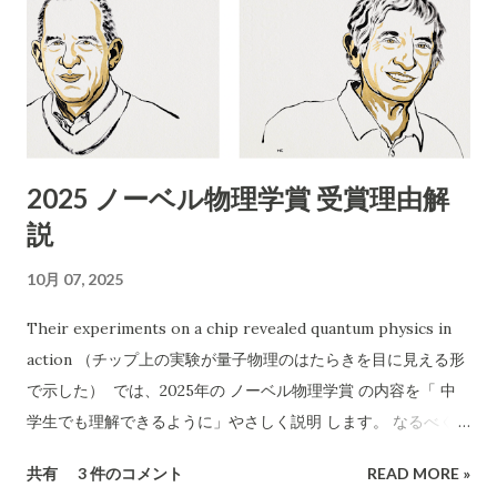
ドバイスいたします。 1. 内容の分析 業者名 ：ABCリサイクル
所在地 ：埼玉県所沢市松郷141 許可番号 ：自動車商許可証 第
431090053454号（古物商許可証） 連絡先 ：携帯番号のみ
（090-4713-2580） 受付時間 ：8:00〜18:00 チラシの訴求点
「無料回収」「当日でもOK」「幅広い品目」「遺品整理、引越
し、倉庫解体も」 「買い取りも行います」 エアコン以外も分解
2025 ノーベル物理学賞 受賞理由解
作業可能などと記載 2. 危険性・リスク評価 1）「無料」表記の
説
ワナ 実際に依頼すると「無料では回収できない」「特定品目は
有料」など追加料金が発生するケースが多発しています。 「無
10月 07, 2025
料回収」と言いながら、現場で高額請求する 悪質な業者も存在
します。 2）連絡先が「携帯電話番号のみ」 一般的な法人や信
Their experiments on a chip revealed quantum physics in
頼できる事業者であれば「固定電話」や「会社ホームページ」
action （チップ上の実験が量子物理のはたらきを目に見える形
なども記載されます。 携帯番号のみの場合、 連絡が取れなくな
で示した） では、2025年の ノーベル物理学賞 の内容を「 中
ったり、責任の所在が曖昧 になりやすいです。 3）記載されて
学生でも理解できるように」やさしく説明 します。 なるべく専
いる「許可証」は古物商のみ 廃棄物収集運搬の許可 （産業廃棄
門用語を使わず、「なぜすごいのか」を感じられるようにお話
共有
3 件のコメント
READ MORE »
物収集運搬業など）は記載されていません。 家電や不用品の正
しします。 🏅 今年のノーベル物理学賞とは？ 2025年のノーベ