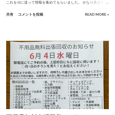
これをAIに送って情報を集めてもらいました。 かなり良き情報
を提供してくれました。 代引き詐欺会社は、当然のことですが
共有
コメントを投稿
READ MORE »
さまざま考え抜いてやっています。 高齢の女性や意思表示がで
きにくい高齢者などは、この「適当な」金額(6,000円〜7,000円
に意味があります)に支払ってしまうのでしょうね。毎日、毎日
なん百とかなん千個とかの荷物を出すのでしょう。それを引き
受ける郵便局とヤマトなど宅配会社にとっては上得意のお客さ
まであるのかもしれない???...(受取拒絶で返品になる確率はかな
り高いのでその返送時の運賃も売上となります。) 以下は、AI
の分析です。長文です。 詐欺にかかる心理についてもAIに分
析・解説をしてもらいました。 CBB 株式会社、および
「charmmsho」という販売店に関する詐欺やトラブル報告の
有無を確認します。また、送り主情報の詳細な住所や連絡先が
正式な企業情報と一致するかどうかも調べます。 Research
completed in 8m· 16 件の情報源 CBB株式会社および販売店
「charmmsho」に関する調査報告 会社所在地・連絡先の検証