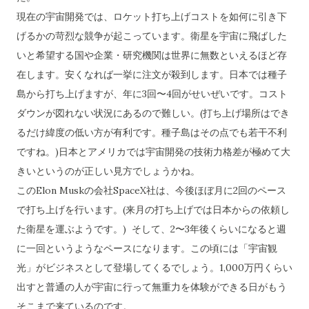
現在の宇宙開発では、ロケット打ち上げコストを如何に引き下
げるかの苛烈な競争が起こっています。衛星を宇宙に飛ばした
いと希望する国や企業・研究機関は世界に無数といえるほど存
在します。安くなれば一挙に注文が殺到します。日本では種子
島から打ち上げますが、年に3回〜4回がせいぜいです。コスト
ダウンが図れない状況にあるので難しい。(打ち上げ場所はでき
るだけ緯度の低い方が有利です。種子島はその点でも若干不利
ですね。)日本とアメリカでは宇宙開発の技術力格差が極めて大
きいというのが正しい見方でしょうかね。
このElon Muskの会社SpaceX社は、今後ほぼ月に2回のペース
で打ち上げを行います。(来月の打ち上げでは日本からの依頼し
た衛星を運ぶようです。) そして、2〜3年後くらいになると週
に一回というようなペースになります。この頃には「宇宙観
光」がビジネスとして登場してくるでしょう。1,000万円くらい
出すと普通の人が宇宙に行って無重力を体験ができる日がもう
そこまで来ているのです。