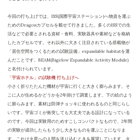
今回の打ち上げでは、ISS(国際宇宙ステーション)へ物資を運ぶ
ためのDragonカプセルを載せて行きました。多くのISSでの生
活などで必要とされる資材・食料、実験器具や素材などを格納
したカプセルです。それ以外に大きく注目されている搭載物が
「居住空間をつくるための試験設備」expandable habitatを運
んだことです。BEAM(Bigelow Expandable Activity Module)
と名付けられています。
「宇宙ホテル」の試験機 打ち上げへ
小さく折りたたんだ機材が宇宙に行くと大きく膨らみます。そ
こに人が住めるかどうかを2年掛けて調査します。下の絵のよう
に膨らみます。素材は防弾チョッキに使われるものと同じらし
いです。宇宙ゴミが衝突しても大丈夫である設計になっている
のです。今回は実験用のためすこしコンパクトなもので、2年間
の実験が成功したらもう少し大きなものを運ぶことになりま
す。これは火星への人間を送り込むときを展望しています。火