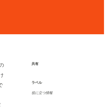
共有
の
け
ラベル
で
役に立つ情報
パ