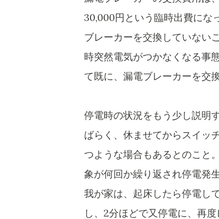
30,000円という臨時出費に
ブレーカーを交換していない
時突然電気がつかなくなる事
て既に、漏電ブレーカーを交
停電時の状況をもう少し説明
ばらく、休ませてからスイッ
つような場合もあるとのこと
象が何回か繰り返され停電発
我が家は、起床したら停電し
し、2分ほどで又停電に、再