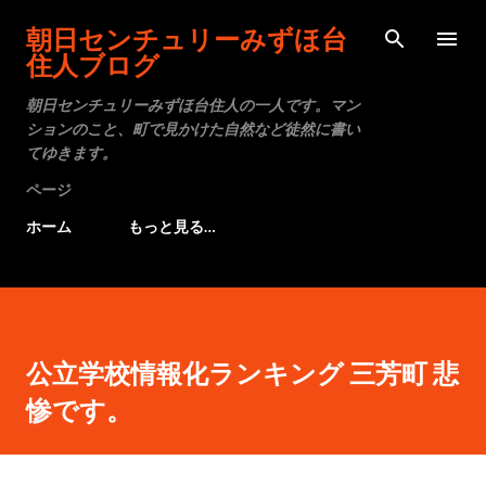
スキップしてメイン コンテンツに移動
朝日センチュリーみずほ台
住人ブログ
朝日センチュリーみずほ台住人の一人です。マン
ションのこと、町で見かけた自然など徒然に書い
てゆきます。
ページ
ホーム
もっと見る…
公立学校情報化ランキング 三芳町 悲
惨です。