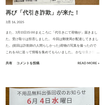
再び「代引き詐欺」が来た！
3月 16, 2025
また、3月13日15:00まえころに「代引きにて荷物が」届きまし
た。受け取りは拒否しました。 今回は郵便局が配達してきまし
た。(前回は詐欺師の人間らしかった)荷物の写真を撮ったので
これをAIに送って情報を集めてもらいました。 かなり良き情報
を提供してくれました。 代引き詐欺会社は、当然のことですが
共有
コメントを投稿
READ MORE »
さまざま考え抜いてやっています。 高齢の女性や意思表示がで
きにくい高齢者などは、この「適当な」金額(6,000円〜7,000円
に意味があります)に支払ってしまうのでしょうね。毎日、毎日
なん百とかなん千個とかの荷物を出すのでしょう。それを引き
受ける郵便局とヤマトなど宅配会社にとっては上得意のお客さ
まであるのかもしれない???...(受取拒絶で返品になる確率はかな
り高いのでその返送時の運賃も売上となります。) 以下は、AI