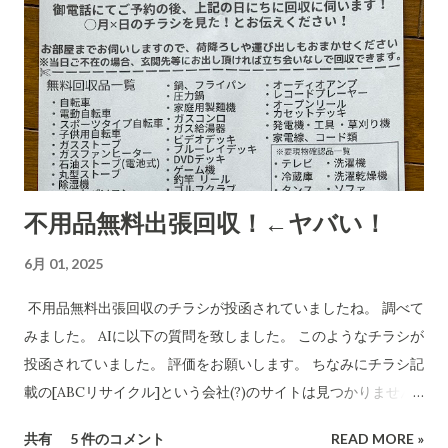
の分析です。長文です。 詐欺にかかる心理についてもAIに分
析・解説をしてもらいました。 CBB 株式会社、および
「charmmsho」という販売店に関する詐欺やトラブル報告の
有無を確認します。また、送り主情報の詳細な住所や連絡先が
正式な企業情報と一致するかどうかも調べます。 Research
completed in 8m· 16 件の情報源 CBB株式会社および販売店
「charmmsho」に関する調査報告 会社所在地・連絡先の検証
不用品無料出張回収！←ヤバい！
CBB株式会社は法人登記上、「大阪府泉南郡熊取町紺屋2丁目
20-1」に本店を置く企業です​ INFO.GBIZ.GO.JP 。実際にCBB
6月 01, 2025
社の公式サイトにも住所「〒590-0412 大阪府泉南郡熊取町紺
屋2-20-1」と記載されています​ CBB-SHYOJI.COM 。販売店
不用品無料出張回収のチラシが投函されていましたね。 調べて
「charmmsho」のサイト上で表示されていた会社所在地がこ
みました。 AIに以下の質問を致しました。 このようなチラシが
の住所と一致している場合、一見すると所在地に関しては正式
投函されていました。 評価をお願いします。 ちなみにチラシ記
な企業情報と合致していると言えます。 しかし、連絡先情報に
載の[ABCリサイクル]という会社(?)のサイトは見つかりません
ついて注意が必要です。CBB社公式サイトでは問い合わせ先と
でした。 所沢市の注意喚起文
共有
5 件のコメント
READ MORE »
してメールアドレスのみを掲載しており、電話番号は公開され
https://www.city.tokorozawa.saitama.jp/kurashi/gomi/shi