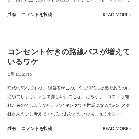
ら大阪に行くときに乗る飛行機は、何度も何度も使い回しま
共有
コメントを投稿
READ MORE »
す。だから、1万円程度の料金で飛行機を利用できます。(もし
も、飛行機が飛ぶたびにボーイング767を毎回海に捨てていたら
と考えてください。) ロケットも回収してなんども使えば、打
ち上げ費用が100分の一に縮減できるとSpaceX社のCEO Elon
コンセント付きの路線バスが増えて
Muskは強調しています。 前回の打ち上げ(12月11日のビデオ) 今
いるワケ
回の回収は海上に浮かべた無人の艀(ハシケ)に降りてきます。
大変に狭い面積です。 海上が荒れていない凪の海であれば今回
1月 13, 2016
こそは(昨年二回トライしてそれぞれに失敗している)成功する
と期待したいですね。 海上で確実に回収ができるとより打ち上
時代の流れですね。 経営者がこのように時代に敏感であるのは
げには都合がいいようです。 打ち上げ予定時間は直前くらいに
必須でしょう。大して難しい話でもないだろうし、コストも知
なると開示されます。(日本のニュースでは取り上げてくれませ
れたものでしょうから。 ハイキングでお世話になるあのバス会
ん。)ここに書いてゆきますので関心あれば日曜日ころ再度見に
社さんも少し考えてくれるとありがたいなぁ。長く乗るのだか
来てください。 前回の詳しい内容
ら。(二度ほど別の運転手さんに充電させてもらえませんか？と
共有
コメントを投稿
READ MORE »
尋ねたけど... けんもほろろに拒絶されました。おふたりとも同