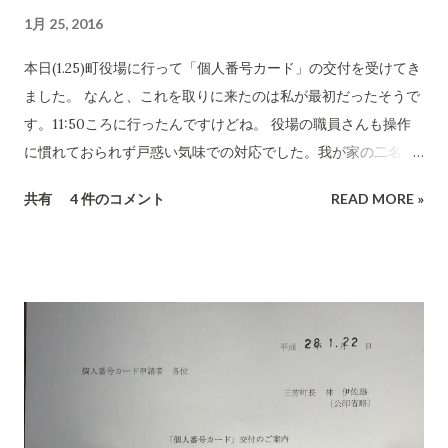
スとは: ネッタイシマカ(ヤブ蚊の一種)によって媒介される。こ
1月 25, 2016
の蚊はデング熱や横熱病のウイルスを媒介することでも知られ
ている。 ジカウイルスは1947年にウガンダで始めて発見された
本日(1.25)町役場に行って「個人番号カード」の交付を受けてき
が、現在はラテンアメリカに広がっている。 このウイルスに妊
ました。 なんと、これを取りに来たのは私が最初だったそうで
婦が感染すると「小頭症」の子が産まれると科学者は分析して
す。11:50ころに行ったんですけどね。 役場の職員さんも操作
いる。 また、高熱がでたり発疹がでたりの症状をが刺された人
に慣れておられず戸惑い気味での対応でした。我が家の二名を
にでてくる場合があるが多く人には症状は出ない。治療法はま
処理したのですこしパソコン操作も理解できたかもしれませ
共有
4 件のコメント
READ MORE »
だ開発されていない(ワクチンなどは未だない） ジカウイルスに
ん。 この交付を受けるには、少々時間を要します。今日は私た
感染しないためには、蚊が繁殖する水たまりを無くすことがキ
ち一組だったのでスグに受付を始めてくれましたが、どなたか
ーになる。 蚊に刺されないような防御(分厚い衣料を着るなど)
が先にいる場合は(特にその人がパソコン操作やITの利用に慣れ
も大切である。 Zika(ズィカ)ウイルスに感染しても症状は軽
ていない場合などは)時間が掛かりますので余裕を持って出かけ
い。熱がでるが高熱ではな...
ることが必要と感じました。 行ったら、まず交付に必要な書類
(4種類)を提出して受け付けてもらいます。 個人番号カードと電
子証明書の暗証番号を用紙に書き込むことが必要なので行く前
に予め決めておくといいでしょう。役所に行ってからでは、迷
いますからね。 この用紙に暗証をメモ書きします。 この用紙