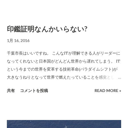
Urmson氏の息子はいま12歳なので、あと4年で自動運転カーが
現実のものになるという計算になるそうです。
印鑑証明なんかいらない?
1月 16, 2016
千葉市長はいいですね。 こんなITが理解できる人がリーダーに
なってくれないと日本国がどんどん世界から遅れてしまう。 IT
という今までの世界を変革する技術革命(パラダイムシフト)が
大きなうねりとなって世界で燃えたっていることを感覚として
理解できる人がリーダーになってくれないと困る時代になって
共有
コメントを投稿
READ MORE »
います。 印鑑証明なんかいらない? 熊谷俊人・千葉市長のツイ
ートが話題に この記事にもありますが、マイナンバー「個人番
号カード」を使えば印鑑証明に代わる機能を持たせることは容
易にできる事になります。個人番号カードとは身分証明書その
ものなのですから。 今回のマイナンバー制度は、大変に広い範