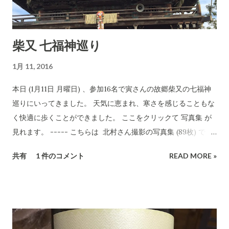
柴又 七福神巡り
1月 11, 2016
本日 (1月11日 月曜日) 、参加16名で寅さんの故郷柴又の七福神
巡りにいってきました。 天気に恵まれ、寒さを感じることもな
く快適に歩くことができました。 ここをクリックて 写真集 が
見れます。 ----- こちらは 北村さん撮影の写真集 (89枚) で
す。 ------ この文字クリックで写真集へ カメラは Nikon D90
共有
1 件のコメント
READ MORE »
という名機です。写真のフィルサイズ(解像度)がこちらは、
iPhoneカメラで撮ったものに比べると数倍大きいのでとてもき
れいな仕上がりです。 (ここにある写真は、関係する方はご自由
にダウンロードしていただいて結構です。多分、ここでの保存
は私がこの世からいなくなるまで大丈夫ですが。何年後かにま