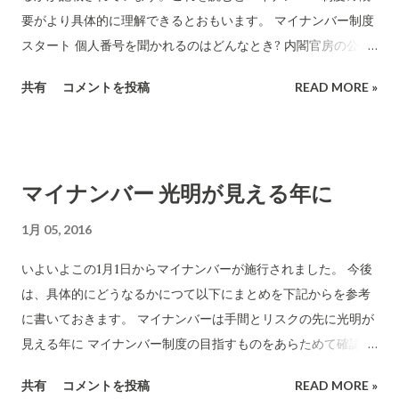
うこの主張はトンデモです。 私のこのブログで何度も解説して
税の計算はコンピュータが自動的にやります。還付も自動的に
要がより具体的に理解できるとおもいます。 マイナンバー制度
いますが、マイナンバーが他者に知られてもそれは個人情報が
やってくれます。 税理士という仕事は存在しません。(優秀な頭
スタート 個人番号を聞かれるのはどんなとき? 内閣官房の公式
漏洩するといことに全く繋がらないのです。そういう素晴らし
脳をもった税理士さんは、脱税幇助的な仕事を一生懸命やるの
サイト(PDF)
い制度を日本は作ったのです。こんなにウソを並べ立てる町議
共有
コメントを投稿
READ MORE »
ではなく日本国の進展に役立つより創造的な職業に移行しても
会議員って...ほんと呆れる。 マイナンバーは他人に見られて...
らえるのです。） ITに関わるテクノロジーとコンピュータの能
力が十分に進化した時代になりました。手作業でやる必要のな
い公的な仕事はどんどんコンピュータに任せてゆくべきです。
マイナンバー 光明が見える年に
膨大な仕事が不合理な人間作業で行われています。それだけ税
金の無駄遣いと人間の浪費が行われています。人間を真に開放
1月 05, 2016
できるのは、人間がやる価値のない(=コンピュータがよりスピ
ーディに低コストで正確に行うことができる)仕事をコンピュー
いよいよこの1月1日からマイナンバーが施行されました。 今後
タに任せることです。 現在は地球規模でそのような革命が起こ
は、具体的にどうなるかにつて以下にまとめを下記からを参考
っている日々であり、そのまっ只中に私たちは生きています。
に書いておきます。 マイナンバーは手間とリスクの先に光明が
見える年に マイナンバー制度の目指すものをあらためて確認し
ておきましょう。 「国民の利便性向上」「行政の効率化」と並
共有
コメントを投稿
READ MORE »
んで、「負担と給付の公平・公正な社会の実現」 決して、「徴