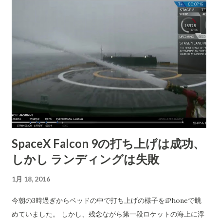
と主張した。 この問題を早い時期から指摘してきた小児科医の
Dr.Mona Hanna-Attishaさんは子どもの湿疹の発現や脱毛など
がひどくなるのを心配する親と接してきた。(彼女はこの問題と
孤軍奮闘取り組んできた)市は当初は彼女はヒステリー症だと決
めつけて彼女からの...
SpaceX Falcon 9の打ち上げは成功、
しかし ランディングは失敗
1月 18, 2016
今朝の3時過ぎからベッドの中で打ち上げの様子をiPhoneで眺
めていました。 しかし、残念ながら第一段ロケットの海上に浮