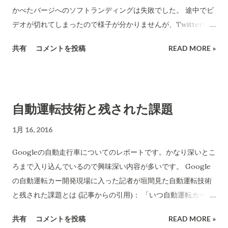
かべたバージへのソフトランディングは失敗でした。 途中でビ
デオが切れてしまったので様子が分かりませんが、Twitterな
どの発信では着地用の足が開かずバージに激突して海に落ちた
共有
コメントを投稿
READ MORE »
ということらしいです。 詳しいことはこれから発表になりま
す。動画も公開される予定都のことです。 下の画像はiPhone
画面を撮ったものです。 ここに降りてくる予定だった 載せてい
いた衛星はNASAやNOAA(National Oceanic and Atmospheric
自動運転技術と残された課題
Administration )ヨーロッパなどの連合体が利用する海面観察
を目的としている。昨今の以上気象の原因を探ったり大きなハ
1月 16, 2016
リケーンなどの進路予想などに威力を発揮すると期待されてい
Googleの自動走行車についてのレポートです。かなり深いとこ
ます。Jason-3と呼ばれるものです、これまではJason-2を使っ
ろまで入り込んでいるので興味深い内容が多いです。 Google
ていた。 この衛星は無事に軌道に乗ったとのことです。 バージ
の自動運転カー開発現場に入った記者が垣間見た自動運転技術
に降りた時の映像です。 200kmの空高くまで登った細長い第一
と残された課題とは (記事からの引用)： 「いつ自動運転カーは
段目ロケットを打ち上げ基地から300キロも離れた海上のこの
実現しますか？」と尋ねられたUrmson氏は「私の息子が(運転
ような狭いところへ正確に降ろす技術だけでも大変なものとい
共有
コメントを投稿
READ MORE »
免許を取得できる)16歳になる頃でしょう」と答えたとのこと。
えます。