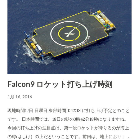
囲に利用ができる制度設計がなされています。ITの技術を全面
的に活用できるのです。私たちの生活もビジネス世界も数年〜
20年くらいかけて革命的に変化してゆくことになります。 この
あたりに感覚の良い政治家が必要なのです。(このブログでエス
トニアの例を紹介しています。参考にしていただくといいと思
います。検索窓に「エストニア」といれてみてください。） マ
イナンバー制度は危険だから廃止だとか、どうにも時代に逆行
することを唱えているのを聴くとホント呆れ、がっかりしま
す。
Falcon9 ロケット打ち上げ時刻
1月 16, 2016
現地時間17日 日曜日 東部時間 1:42:18 に打ち上げ予定とのこと
です。 日本時間では、18日の朝の3時42分18秒になりますね。
今回の打ち上げの注目点は、第一段ロケットが降りるのが海上
の艀(はしけ）の上だということです。前回は、地上におりまし