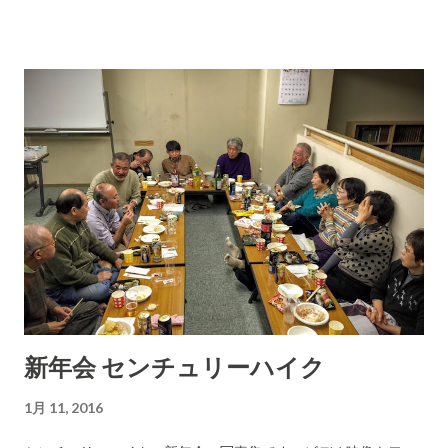
じでした。） 西東京､京成などでスマホの充電が可能に 実はこ
のバス、車内で携帯電話やスマートフォンの充電ができる「電
源バス」なのだ。... 高速バスではコンセント付きの車両が一般
化してきていることから、一般の路線バスにもコンセントをつ
けたらいいのでは……とのアイディアが発端だったという。 携
帯はスマホは、今の日本では全て人が携帯していおり(電池切れ
で)使えない時間があるととても困るものです。4時間とか6時間
もの間、乗車するバスでは対応できるように考えるのは必須だ
と思います。 「三芳バス」の経営者さん、(充電くらい対応して
もらいたいと渇望していう客がいる子おtに)早く気づいて対応
してください！ 本当は、Wi-Fiサービスをバスもやるのが当然
なのですが。長距離バスもしくは観光バスではWi-Fiサービス
をやると喜ばれるでしょうね。 地下鉄は全てやっていますよ
新年会 センチュリーハイク
ね。JR東海は、一番儲かる会社なので対応が鈍い。しかし、オ
リンピックがあるのでこのままでは許されないでしょう。 イン
1月 11, 2016
ターネットへの接続は、電気や水道やガスと同じだけ重要なイ