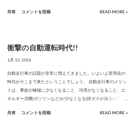
た。 ここに降りる 近い将来、火星に行くロケットを打ち上げる
共有
コメントを投稿
READ MORE »
場合などはロケットが巨大になります。こういうロケットを回
収したときに地上に降ろすと事故が発生した時の問題が大きい
ので海上に降ろすということのようです。 また、打ち上げは海
岸線に近い打ち上げ基地から海の方向に向かって打ち上げるの
衝撃の自動運転時代!!
で第一段ロケットが戻ってくる場所を陸地に設定すると燃料が
海上に下ろすよりたくさん必要になります。これも海上に降ろ
1月 15, 2016
す理由らしいです。 打ち上げる衛星は「Jasson 3 海洋観測」を
自動走行車の話題が非常に増えてきました。いよいよ実用化の
目的としたもので米国の海洋・気象観測機関であるNOAA(ノア)
時代がそこまで来たということでしょう。 自動走行車のメリッ
などが利用するものです。 宇宙に衛星を打ち上げたいと考えて
トは、事故が極端に少なくなること、渋滞がなくなること、エ
いる研究機関や大学や企業は大量に存在します。しかし、打ち
ネルギー消費(ガソリンなど)が少なくなる(排ガスが減るので環
上げ費用が高いなどの理由で叶わないのです。 第一段ロケット
境に大いにメリットでる)ことなどなど大きなメリットがありま
が何度でも使えるようになると打ち上げコストが極度に下がり
共有
コメントを投稿
READ MORE »
す。事故は人間が運転するから起こります。AI(人工知能)が運
ます。打ち上げも頻度高く行うことができるようになります。
転すれば理論上は事故がなくなります。 多分、私たちの孫たち
人間を国際宇宙ステーションに運ぶのも安いコストで頻繁にで
が成人した頃には「あの時代の人達は自分で運転していたんだ
きる時代がもうそこまで来ています。 12月にSpaceX社が打ち