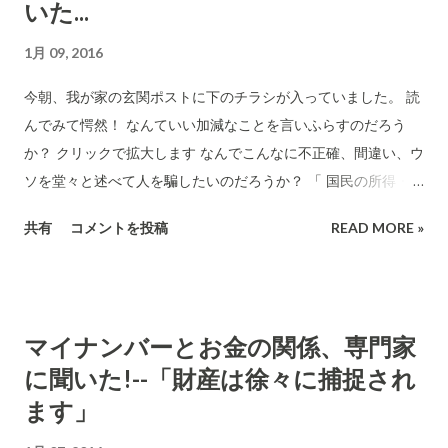
いた...
1月 09, 2016
今朝、我が家の玄関ポストに下のチラシが入っていました。 読
んでみて愕然！ なんていい加減なことを言いふらすのだろう
か？ クリックで拡大します なんでこんなに不正確、間違い、ウ
ソを堂々と述べて人を騙したいのだろうか？ 「 国民の所得・資
産を厳格につかみ,税金や社会保険料徴収の強化などを効率よく
共有
コメントを投稿
READ MORE »
実施・管理したい政府と」 ↑この行為が何故いけないことにな
るんだろうか？ 国は全ての国民の所得と資産を正確に把握して
平等に税を負担させるというのが当然の近代国家の姿ですよ。
頭のいい人や政党の圧力をもっている一部の勢力・団体だけが
マイナンバーとお金の関係、専門家
不正に税負担を逃れる現在の制度を肯定するこの主張はどうい
に聞いた!--「財産は徐々に捕捉され
うことだろうか？マイナンバー制度は真に平等な社会をつくり
上げるために必要な制度なのです。この制度なければ、現在の
ます」
不平等社会がまだまだ続くのです。 「マイナンバーをビジネス