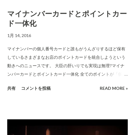
よね。恐ろしい時代があったんだよね。」と会話するのでしょ
上げた時のコストは70億円程度かかっています。しかし、ロケ
マイナンバーカードとポイントカー
う。 テスラ・オートパイロット】小沢もショック、衝撃の自動
ット燃料の費用は2,500万円ほどでした。ロケットが使い回しで
ド一体化
運転時代!! トヨタが2017年に自動運転車を市販決定か? 自動運転
きるようになるとどれだけコストが下がるかが感じ取れます
車については、既存の自動車メーカーはそれぞれに研究を重ね
ね。(なお、日本のJAXAのロケットはコストが高く100億円を超
1月 14, 2016
実用化への競争を行っています。特にヨーロッパと日本のメー
えるのが普通です。) 参考記事1(英語) 参考記事2(英語) 参考記事
カーが進んでいる印象です。ダイムラー・ベンツ、BMW、ボル
3(英語)
マイナンバーの個人番号カードと誰もがうんざりするほど保有
ボ(スエーデンが国をあげて支援しています）などが目立ちま
しているさまざまなお店のポイントカードを統合しようという
す。 自動車メーカーではない、グーグルの意欲的な取り組みは
動きへのニュースです。 大臣の肝いりでも実現は無理?マイナ
大きく報道されています。先般は、フォードと提携するという
ンバーカードとポイントカード一体化 全てのポイントが「個人
ニュースが出ていました。発表はありませんがApple社も電気
番号カード」一枚に統一(集約)されたら便利になりますよね。
共有
コメントを投稿
READ MORE »
自動車を開発中というのが公然の秘密です。当然、それは自動
技術的にはなんらの問題はありません。そういう可能性をもと
運転車になります。 トヨタは、 自動運転車の特許で世界一 多
もと想定してマイナンバー制度は設計されています。 個人番号
いそうです。競争が激しいのでチラリチラリとしかこの分野の
カードカードにはICチップが付いていて、これを活用すること
情報開示はありません。各社の開発状況は分かりにくいです。
で実現します。 マイナンバーとは、関係なくできるので「マイ
Googleは非常に開示が多い例外です。 自動運転車の時代がく
ナンバーが漏洩してもなんらの関係がありません。」マイナン
ると、人間は運転しなくなります。車に乗り込んだら、目的地
バー漏洩は「恐ろしいと」脅しが各所で見られますが、な〜ん