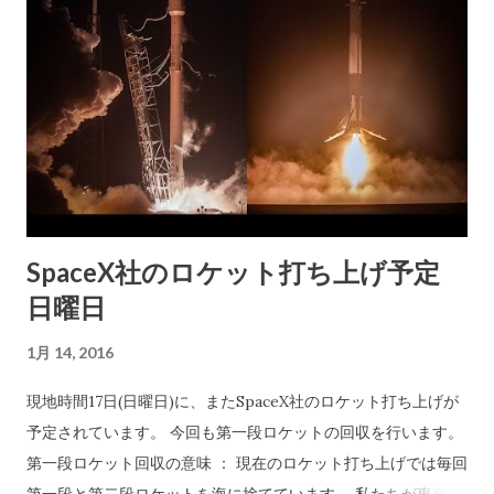
を車に告げて、スタートボタンを押すだけ。(実際には語りかけ
にも恐ろしいことなどありません。こういう複雑でしっかりし
ることになるでしょう。車は人の言葉を解するようにその頃に
た設計を知らない連中が吹聴しているだけです。 図書館の利用
はなっています。） また、車を保有するという時代が終わりま
カードは、早期に実現してほしいものです。(三芳町図書館の管
す。カーシェアリングの時代になります。車を利用したいとき
理者は厳しいのです）しかし、カードを管理するのはとても面
は、自宅でスマホに「車が必要」と告げればスグにどこからと
倒なのです。カードがありすぎて... 「個人番号カードをデビッ
も無く玄関口にお迎えに来ます。（このことで運転手という職
ドカード、クレジットカード、キャッシュカード、ポイントカ
業はこの世から消えます。タクシーも大型トラックも運転手を
ード、診察券などとして利用」することができるのです。医者
必要としなくなります。） そんな時代が、10年もすれば来そう
も数か所かかっていますよね。薬局含めるとそれだけでカード
SpaceX社のロケット打ち上げ予定
なのが今日のことなのです。
が10枚も普通は持っています。1枚に統合して欲しいとだれでも
日曜日
願いますよね。(漏洩の心配はありません。くれぐれも) この記
事では、ポイントカード発行元が嫌がるのではと...とのことで
1月 14, 2016
すが、利用者が望めばやらざるを得なくなるでしょう。数年で
決着が付きます。
現地時間17日(日曜日)に、またSpaceX社のロケット打ち上げが
予定されています。 今回も第一段ロケットの回収を行います。
第一段ロケット回収の意味 ： 現在のロケット打ち上げでは毎回
第一段と第二段ロケットを海に捨てています。 私たちが東京か