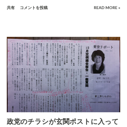
将の推奨を聴いたところこの写真の酒を奨めてくれました。 そ
共有
コメントを投稿
READ MORE »
の他の写真 高知県のお酒でした。「美潮（みしお）」という銘
柄でした。 お店では、甘口ですが、と言ってました。飲んでみ
ると非常に上品で口内にしっとり馴染みます。トゲのような部
分が全くない素直な味でした。 値段は3,800円ほどでした、普
段飲むには少し贅沢ですが価値ありましたね。 そのうち、また
訪問して購入したいものです。
政党のチラシが玄関ポストに入って