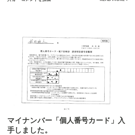
していることが分かった場合に中絶できることを認めるように
との世論も強くなっています。中南米の国々はカトリック教徒
が多いため、中絶は禁止されています。この中絶問題について
は、宗教上のことに関わるので難しい問題になっています。 ブ
ラジルは8月にリオでオリンピックが開催されます。大統領府を
初め、国をあげてこのウイルスを媒介する蚊を退治するために
動きだしています。軍隊を動員して蚊の繁殖する水たまりなど
を無くする動きです。 アメリカのCDC(アメリカ疾病予防管理
センタ)は、妊娠中やその可能性のある女性はジカウイルスが確
認されている国には旅行を控えるように声明を出しています。
アメリは人口の70%以上の人が住む地域が夏になればこのウイ
ルスを媒介する蚊が生息できる温度になるので、オバマ大統領
は既に警戒宣言をだしています。 今は、中南米が感染地なので
すが、今後アジアに広がってくる可能性も十分にあります。こ
マイナンバー「個人番号カード」入
の中南米での広がりも大変にスピードが早かったのです昨年の
手しました。
後半以降に感染国が急増してきた経緯があります。 Zika ウイル