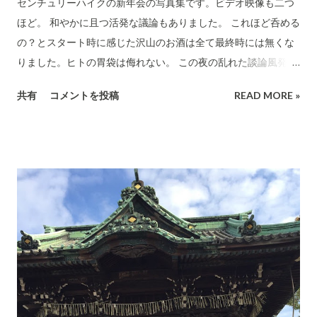
ンフラです。3.11の時などは停電したけど電池を持っていたので
センチュリーハイクの新年会の写真集です。ビデオ映像も二つ
インターネットにつなぐことが出来ました。インターネットで
ほど。 和やかに且つ活発な議論もありました。 これほど呑める
NHKテレビも見てました。あのすごい津波の映像も実況で見え
の？とスタート時に感じた沢山のお酒は全て最終時には無くな
ました。この時は、電気以上にインターネットがインフラとし
りました。ヒトの胃袋は侮れない。 この夜の乱れた談論風発を
て重要と感じていました。災害現地の人たちにとってもネット
ご覧下さい。 菊川御大による中締めご挨拶（ビデオ） 昼間のハ
共有
コメントを投稿
READ MORE »
に繋がっていれば情報が入るので正しい行動、正しい判断がで
イキングの写真はこちらです。 このページ下方にある「ラベ
きることになります。(あの時のツイッターなどSNSの果たした
ル：センチュリー・ハイク」をクリックすると過去の関連投稿
役割は大きかったんですよね）
が見れます。