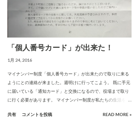
(上の写真)は役所には渡しません。持って帰ってきます。 下図
のパソコン入力の時に使います。 4桁の数字でつくる②〜④の
暗証番号は同一が面倒がなくていいと思います。それぞれに異
なる番号を設定することも可能です。後日、自宅のネットに繋
がったパソコンから自由に変更ができるので、役所に行った時
「個人番号カード」が出来た！
は共通にしておいたらどうでしょうか。 申請を自身でタッチパ
ネルで操作します。 わが町には入力用のパソコンは1台しか無
1月 24, 2016
いようです。受け取りの人が混んできたら時間待ちが長くなり
そうな予感です。 ここに暗証番号を入力します。 パソコン操作
マイナンバー制度「個人番号カード」が出来たので取りに来る
に慣れていない人は時間がかかりそうです。順番待ちの人はイ
ようにとの連絡が来ました。週明けに行ってこよう。 既に手元
ライラが募りそうです。普通にパソコン操作している人はなん
に届いている「通知カード」と交換になるので、役場まで取り
らの問題はありません。 この操作が完了するとすぐに「個人番
に行く必要があります。 マイナンバー制度が私たちの生活をよ
号カード」が発行されて、最初に提出した証明書類などと一緒
り便利にしてくれるためには、カードに埋め込まれているICチ
共有
コメントを投稿
READ MORE »
に手渡されて手続き完了です。 ケース自体がこのように必要な
ップをどれだけ活用するかに一つは掛かっています。民間への
部分を見えなくしています。 裏面も同じくマイナンバーはケー
開放を早期に行い、民間に利用を促すことが求められます。 マ
スに入っていると見えない この裏面にあるICチップが今後どれ
イナンバー制度は、ITやインターネットやコンピュータといっ