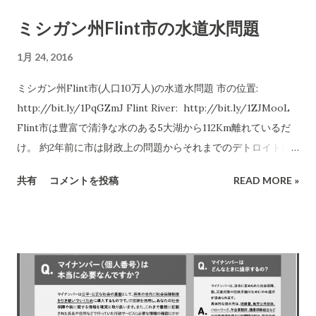
だけ活用できるように発展してゆくかが大きな関心事です。マ
たものの基盤の上で成り立っているものです。ITが分からない
ミシガン州Flint市の水道水問題
イナンバーとICチップの情報は関連がありません。(ここが重要
人には活用の方向性すら見えないものなのです。そういうこと
です）ICチップに関する情報は、マイナンバーからは取れない
が分かる人が大臣を始めとする必要なポジションに配置されな
1月 24, 2016
のです。芋づる式に個...
ければならないと思います。 -- IT分からない人は、「マイナ
ミシガン州Flint市(人口10万人)の水道水問題 市の位置:
ンバー制度廃止！」などと真面目に叫びます (-.-;)
http://bit.ly/1PqGZmJ Flint River: http://bit.ly/1ZJMooL
Flint市は豊富で清浄な水のある5大湖から112Km離れているだ
け。 約2年前に市は財政上の問題からそれまでのデトロイト市
からの供給を受けるのを止めてFlint 川に水源を切り替えた。こ
共有
コメントを投稿
READ MORE »
の川はその地域では汚濁した川として超有名であった。多くの
人がその話を聞いて「あの汚れた川を飲水にする！冗談だろ
う！」と受け取ったほどのもの。 市は嘗ては工業都市として栄
えたが極度の財政困窮に陥っていた。 この処置は5大湖のひと
つHuron湖からの供給に切り替わるまでの2年程度の暫定的なも
のとして想定されていた。 しかし、水源がFlint川に切り替わっ
た途端に匂いや異常な味がでると住民からクレームが続発し