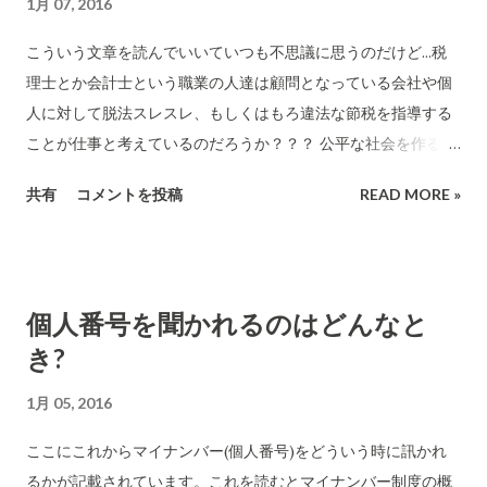
1月 07, 2016
チャンスにしたい大企業」というのは、呆れてモノが言えな
い。大企業は「悪者」としておくと票が入るんだろうか？マイ
こういう文章を読んでいいていつも不思議に思うのだけど...税
ナンバーをビジネスチャンスにしち企業は中小でも自由にでき
理士とか会計士という職業の人達は顧問となっている会社や個
るのが日本ですよ。これからそういう中小企業がたくさん出て
人に対して脱法スレスレ、もしくはもろ違法な節税を指導する
くるんですよ。この紋切型の表現、もう数十年まえに死んだと
ことが仕事と考えているのだろうか？？？ 公平な社会を作るこ
おもっていたけど、まだこの政党はやってるんですね。 アメリ
とがマイナンバー制度の最大の目的のはず。その為に導入を推
共有
コメントを投稿
READ MORE »
カの制度を日本がそのまま採用しているような表現を「決めつ
進し早期にその社会をつくり上げることに努力すべきのはずだ
けて」書いて危機を煽るのは、何なんだろう。アメリカの社会
けど。煮え切らない発言ばかりが目立つ。 マイナンバーとお金
保障番号(Social Security Number)と日本のマイナンバー制度
の関係、専門家に聞いた!--「財産は徐々に捕捉されます」 マイ
は異なるものなのです。アメリカで起きていることが日本でそ
ナンバー制度が年月が経ち進展するとどういうイメージの社会
個人番号を聞かれるのはどんなと
のまま起こるように決めつけて書く意図的な操作の背景に何が
になるかがこのリンクで説明されています。当然、日本のよう
あるんだろうか... アメリカでは確かになりすましなどの事故が
き?
な民主主義国家ではあるべき姿でしょう。 先般、こういう制度
起こっているけど、SSNを廃止するなどどこからもそんな意見
の先進国であるエストニアの話を聴きました。日本とはかなり
1月 05, 2016
は上がっていないのです。SSNが必要なのです。デメリットよ
の感覚が違います。私などはエストニアのような国に早期にな
りメリットが遥かに大きいからなのです。ちょっとした欠点や
ってほしいと強く感じました。 国民の収入は全て国が自動的に
ここにこれからマイナンバー(個人番号)をどういう時に訊かれ
デメリットがあるから「大きなメリットを捨ててしまえ」とい
デジタルデータとして把握できる仕組みが出てきているので、
るかが記載されています。これを読むとマイナンバー制度の概