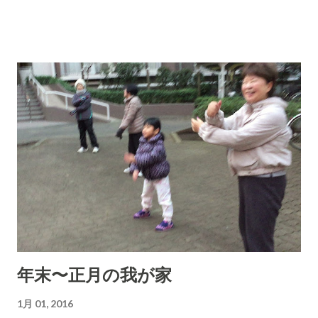
税強化のための制度」ではないはずです。公平性という観点か
らは徴税強化と受け取る人は少なくないはずです。 個人番号カ
ードの申し込み状況 15年末時点で、個人番号カードの交付申請
は1日約15万件に達し、すでに230万件を受け付けた。 リスクの
問題について マイナンバーは、クレジットカード番号のよう
に金銭の取得には使かえないので、サイバー犯罪者に直接狙わ
れるリスクはほとんどない。マイナンバーが漏洩しても私たち
はなんら怖いことはありません。知らない人がだまされてお金
をとられるなどがあるかもしれませんが。こういうことについ
て、マスコミもこの制度に批判的な政党も正しいことをつ長け
ません。脅しているばかりです。しっかりとマイナンバーが漏
洩してもなんらの被害はないのだと確認しておきましょう。
ただし、法人はマスコミの餌食にされます。マイナンバーの漏
年末〜正月の我が家
えいが起こればメディアが大きく取り上げる可能性が高く風評
被害は免れないことになります。日本の病巣とも言うべき現象
1月 01, 2016
です。海外ではあのように会社のトップが出てきて、報道のカ