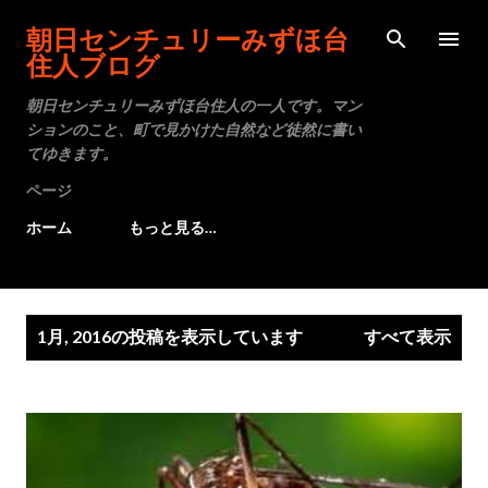
スキップしてメイン コンテンツに移動
朝日センチュリーみずほ台
住人ブログ
朝日センチュリーみずほ台住人の一人です。マン
ションのこと、町で見かけた自然など徒然に書い
てゆきます。
ページ
ホーム
もっと見る…
投
1月, 2016の投稿を表示しています
すべて表示
稿