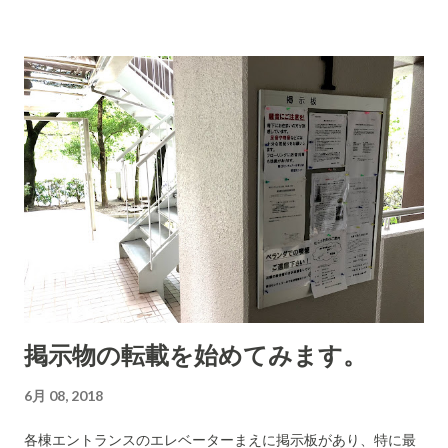
りました。 違和感を感じましたので、以下の投書を行いまし
た。 こちらも 合わせて参考にしてください。 この案内文に書
かれている、「2月の事故の件」は全く知りませんでした。4月
上旬の「飛び降り自殺」の件も この貼り紙だけ の情報しか知り
ませんでした。こういう大きな出来事については適切な内容で
迅速に全住民により詳細を知らせるべきと思います。知らない
(知らされていない)立場からは、このお祓いは余計に大きな違
和感を覚えることになります。 情報伝達の手段があまりに貧弱
過ぎる といことであり、それを改革しようという認識が無いこ
とが最大の問題ですが... (4月の件の貼り紙は管理センター名で
出されています。適切なのだろうか？管理組合が出すべきと思
うけど) (2018-05-13 追記) お祓いの件で理事長とやり取りをし
掲示物の転載を始めてみます。
て感じたり、考えたりしたことで下の掲示文書に記載しなかっ
たことを記します。 理事長は、前例があるのでこのような儀式
6月 08, 2018
を行うことには問題が無いとしています。 (その前例はあやふや
なものでした) この件は、今後また理事長なった人が 今回を前
各棟エントランスのエレベーターまえに掲示板があり、特に最