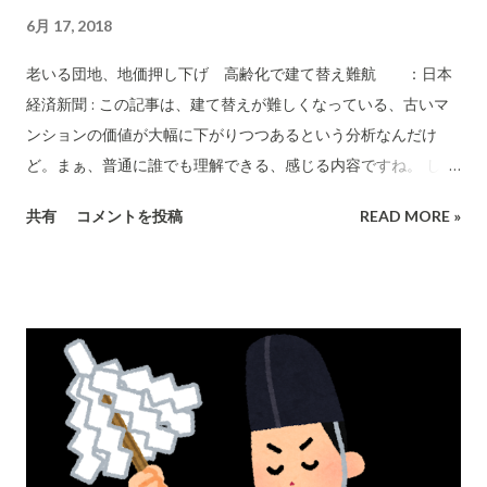
重要だなと思ったことです。 あの時、われわれ埼玉県は長い時
6月 17, 2018
間停電になりました。東京は首都ということで概ね電気が通っ
ていました。 停電になると情報遮断ということになります。テ
老いる団地、地価押し下げ 高齢化で建て替え難航 ：日本
レビ、電話、ラジオなどはダメですね。 しかし、何よりも大切
経済新聞 : この記事は、建て替えが難しくなっている、古いマ
なものの一つが「情報」です。 私はノートパソコンとスマホ
ンションの価値が大幅に下がりつつあるという分析なんだけ
(iPhone)を持っていました。ノートパソコンは、たまたま満充
ど。まぁ、普通に誰でも理解できる、感じる内容ですね。 しか
電されていました。スマホやパソコンに使える充電器も揃えて
し、マンションの運営において大切なことは、若い人たちが入
共有
コメントを投稿
READ MORE »
あり、こちらも満充電でした。 スマホやノートパソコンを使え
居したいと感じるような運営をすることだと私は思います。
るように充電池を保有し、常に満充電にしておくことは大切で
「老人ばかりだし、ますます老人がふえてゆくのだから老人に
す。 あの日、携帯電波は使えました。あの当時はWi-Fiルータ
配慮したマンション運営にすべきだ。」との声がよく聞こえて
ーを常に持ち歩いて仕事などで外に出ていました。電池があり
きます。これをやっていたら、ますます魅力のないマンション
ましたので、Wi-Fiルーターをパソコンにつないで多くの情報
にどんどん陥ってゆくでしょうね。 高校生以下のこどもがいる
を得...
親たちが、住みたいと感じるようなマンションに日々生まれ変
わる努力をしてゆくという運営がなければならないと思いま
す。(老人優遇は、もう十分すぎるくらいやっている。)そうい
う若い壮年世代が住んで便利、快適というマンションに変えて