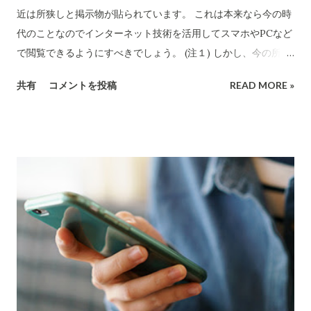
例 としてその人の(個人的な)思い込みで非科学的な儀式に管理
近は所狭しと掲示物が貼られています。 これは本来なら今の時
組合の予算を消費することができる前例を作ることになりま
代のことなのでインターネット技術を活用してスマホやPCなど
す。そんな前例を作ってはならないことです。今回の「お祓
で閲覧できるようにすべきでしょう。 (注１) しかし、今の所そ
い」は取りやめていただくことだと強くおもいます。なお、こ
のような動きは無いようです。 注：この情報は サイトヘッダー
共有
コメントを投稿
READ MORE »
の「お祓い」儀式は個人の思想や信条や民族的な習慣などを侵
部 でも読めるようにしてあります。 トップ画面はこちら 場所
害するものでもあります。私などは「私も含めた管理組合」と
が狭いので、どの掲示が新しいものなのか全く分かりません。
して神主を呼んでお祓いを行うことに強い違和感を感じます。
既に読んだものと最新のものが判別できないわけです。 場所が
このような非科学の儀式に「 おれを勝手に代表してくれるな！
暗いところなので昼間でも読みにくい。老眼の私などは、ほぼ
」というのが私のこころの声です。 下に掲示している村崎理事
判読出来ません。 (対応策としてiPhoneのカメラに撮って自宅
長とのやり取りは全て文書です。いただいた見解は理事会の意
などで読んでいます。） 掲示板の半ばより下に貼られたもの
思と理解しています。(個...
は、文字が大きくない場合ほとんど読むのは困難です。私は身
長171cm程度ですが、掲示板の半ばへの貼り紙は胸の下辺りに
位置します。カガマないと普通の大きさの文字は読めません。
(読めない場所に貼り紙し「情報は提供した」としているこの現
状を変えようとの発想を持って欲しいものです。) エレベータ
ーが来るまでの時間で読まねばなりませんから、細かくは読め