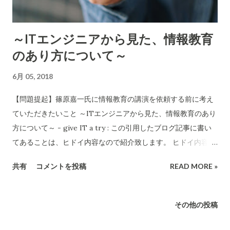
ないのがほとんどではないでしょうか。タイトルやリード文く
らいは読んでいるけど、そこから内容は推定して読んだことに
～ITエンジニアから見た、情報教育
しているのでしょう。 掲示板が狭い上に、お知らせ事項が多い
のあり方について～
ので、掲示されている日数がそう長くはありません。多くの人
にとっては見逃した掲示物が大量なのではと推測しています。
6月 05, 2018
掲示物が取り払われたら、もうそれを読みたいと思っても出来
ません。 (インターネットの無い時代はそれで良かったのです
【問題提起】篠原嘉一氏に情報教育の講演を依頼する前に考え
が、今はこのことに非常な違和感を私などは感じます。過去の
ていただきたいこと ～ITエンジニアから見た、情報教育のあり
データは捨て去ってしまい、もう読めないということにです。
方について～ - give IT a try : この引用したブログ記事に書い
データそのものが消去されてしまうので、インターネット技術
てあることは、ヒドイ内容なので紹介致します。 ヒドイ内容と
の大きな利点であえる「検索」は一切使えません。) というこ
いうのは、学校で講演しまくっている「篠原嘉一という人の」
共有
コメントを投稿
READ MORE »
とで、下記のように写真に撮っただけですがこのブログに来て
の話です。(ブログの著者はすこぶるまともです） このようなデ
いただいたら掲示物が見れるようにしてみたいと思います。半
タラメを振りまくと「売れる」んですね。膨大な講演回数をこ
永久的にこれらは継続して掲示しますので過去のものも読めま
なしてるとのことですから。 親も教師もこのように誰か少しで
その他の投稿
す。 新しい掲示物がどれなのかが分からない今の仕組みのた
も権威付けある人に脅してほしいと願っている心理があるので
め、漏れが出ることがあると思います。また、私のD２のエン
すね。それを読み透かされて、こんなデタラメ講演をして脅し