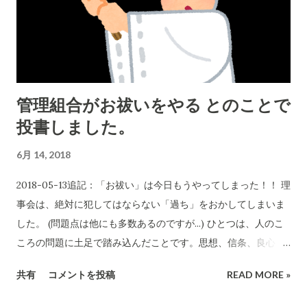
ゆくということが必要です。そういう発想を持った人たちが運
営にあたらねば、どんどん魅力のないマンションになってゆく
と日々感じています。 記事
管理組合がお祓いをやる とのことで
投書しました。
6月 14, 2018
2018-05-13追記：「お祓い」は今日もうやってしまった！！ 理
事会は、絶対に犯してはならない「過ち」をおかしてしまいま
した。 (問題点は他にも多数あるのですが...) ひとつは、人のこ
ころの問題に土足で踏み込んだことです。思想、信条、良心、
宗教などの自由を理事会は汚したのです。全居住者がこのこと
共有
コメントを投稿
READ MORE »
を考えるべきと私は思います。 本日 (2018-05-09) 、エントラ
ンスの掲示板に管理組合が「お祓い」を行うという 貼り紙 があ