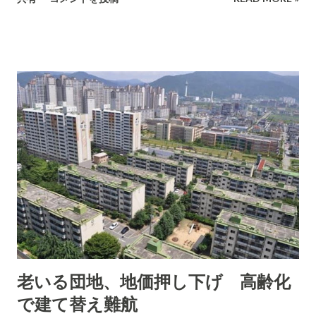
「東京防災」とは 東京の地域特性や都市構造、都民のライフス
タイルなどを考慮し、災害に対する事前の備えや発災時の対処
法など、今すぐ活用でき、いざというときにも役立つ情報を分
かりやすくまとめた完全東京仕様の防災ブックです。 こちらを
クリックして参考にお読みください。 (「 防災アクション備蓄
」の 冒頭部分 を引用致します。) 物の備え 発災時なにより不可
欠なのが、食料品や生活必需品の蓄え。在宅避難をする、そし
て生きのびるための備えをしましょう。 室外の備え 安全に避難
するためには、家のまわりの状況や危険度を知っておくこと。
避難経路を調べ、事前に歩いてみることも重要です。 室内の備
え 家具類の下敷きにならないための転倒・落下・移動防止や、
ガラス飛散防止対策をする必要があります。通路を物でふさが
ないことも大切です。 コミュニケーションという備え 災害時に
は近隣の住民同士の協力が必要です。普段からご近所の方とあ
老いる団地、地価押し下げ 高齢化
いさつを交わし、町内会主催などの防火防災訓練に参加しまし
で建て替え難航
ょう。 この冊子には書かれていませんが、私が3.11で経験して