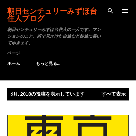
スキップしてメイン コンテンツに移動
朝日センチュリーみずほ台
住人ブログ
朝日センチュリーみずほ台住人の一人です。マン
ションのこと、町で見かけた自然など徒然に書い
てゆきます。
ページ
ホーム
もっと見る…
投
6月, 2018の投稿を表示しています
すべて表示
稿