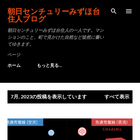
スキップしてメイン コンテンツに移動
朝日センチュリーみずほ台
住人ブログ
朝日センチュリーみずほ台住人の一人です。マン
ションのこと、町で見かけた自然など徒然に書い
てゆきます。
ページ
ホーム
もっと見る…
投
7月, 2023の投稿を表示しています
すべて表示
稿