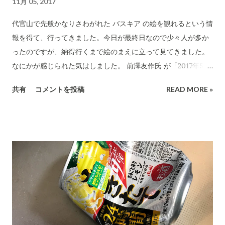
11月 05, 2017
伝達手段だけでは、今の時代には対応不能でしょうね。(貼り
紙、電話、FAX、対面と少人数の会合...) 安くて効率が高く、利
代官山で先般かなりさわがれた バスキア の絵を観れるという情
用もやさしいネットを利用することは不可欠何ではないだろう
報を得て、行ってきました。今日が最終日なので少々人が多か
か。
ったのですが、納得行くまで絵のまえに立って見てきました。
なにかが感じられた気はしました。 前澤友作氏 が「2017年5月
にサザビーズ ニューヨーク コンテンポラリーアート イヴニン
共有
コメントを投稿
READ MORE »
グオークションでこの絵を約123億円で落札しおおきなニュース
になりました。バスキアの絵では最高落札額を更新しまし
た。」 その他の作品は こちらをクリック してください。 現代
美術が理解できる能力はありませんが、場数を踏むとなんとな
く感じるものを得られるようになってきたかなとちょっとだけ
感じています。 美術館には、月に3〜4回は通うようにしていま
す。 このような現代アート展覧会に行くと小学生前後の子ども
をつれた若いお父さん、お母さんによく出会います。いいこと
と思います。私も、一番うえの孫がもう1年生になったので来年
くらいから、親が行けないときは連れ出そうと手ぐすねひいて