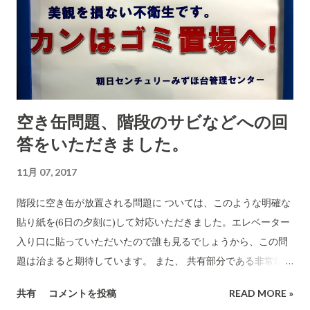
定されています。 私も賛成です。プログラミングを学ぶと「モ
ノの考え方」が確実に変わると思います。プログラミングの根
底にある「考え方の根源」が人間の精神を変革してくれます。
自身がプログラミング勉強して感じたことです。 プログラミン
グと並んで重要視されてきているのが、英語ですね。もちろ
ん、これからの社会で活躍してゆく子どもたちには英語ができ
空き缶問題、階段のサビなどへの回
るようになることは必須と思います。小学校から教えることに
答をいただきました。
私も賛成です。グローバル化の波はますます高く・強くなるの
は誰も否定できないし、グローバル化の中で生きていくのには
11月 07, 2017
リンガ・フランカ としての英語が必須ですから。 しかし、しか
し... 今のこどもたちの状況において、極めて深刻な問題が起こ
階段に空き缶が放置される問題に ついては、このような明確な
っています。それは、こどもたちの読解力が落ちている(足りな
貼り紙を(6日の夕刻に)して対応いただきました。エレベーター
い）ということです。 読解力=「リーディングスキル」テスト
入り口に貼っていただいたので誰も見るでしょうから、この問
（RST）とは、教科書や新聞、マニュアルや契約書などのドキ
題は治まると期待しています。 また、 共有部分である非常階段
ュメントの意味および意図を、どれほど迅速かつ正確に読み取
のサビの問題 については、理事長さんより電話をいただきまし
共有
コメントを投稿
READ MORE »
ることができるかの能力のことです。 このRSの能力に大きな問
た。 他の棟の非常階段も点検してみたところ、同様なサビが散