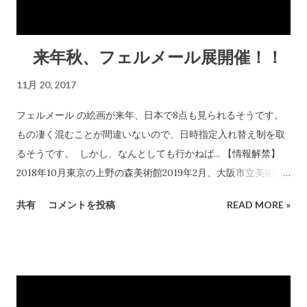
来年秋、フェルメール展開催！！
11月 20, 2017
フェルメール の絵画が来年、日本で8点も見られるそうです。
もの凄く混むことが間違いないので、日時指定入れ替え制を取
るそうです。 しかし、なんとしても行かねば... 【情報解禁】
2018年10月東京の上野の森美術館2019年2月、大阪市立美術館
にて国内市場最大規模のフェルメール展開催！フェルメール全
共有
コメントを投稿
READ MORE »
35作品のうち8点が日本へ！フジテレビ、関西テレビジョン、
産経新聞社の記念事業。 #フェルメール展
pic.twitter.com/bUcAePL32D — Nobi Hayashi 林信行
(@nobi) 2017年11月20日