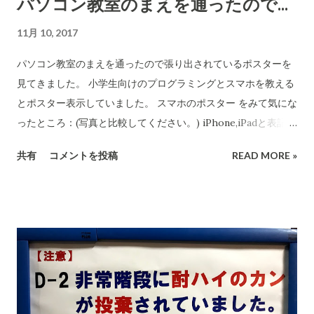
パソコン教室のまえを通ったので...
す。漏えいしてもなんら問題ないのです。漏えいしてはいけな
いことと決めてしまったことがそもそも問題なんです。この新
11月 10, 2017
聞が突っつけるようにマイナンバー制度の法律を作る過程でや
ってしまった。政府もこの点は馬鹿です。 本紙の集計(7月26日
パソコン教室のまえを通ったので張り出されているポスターを
付)では、少なくとも101自治体計630人超の漏えいが判明 ：と
見てきました。 小学生向けのプログラミングとスマホを教える
のことですが、この数字は極めて少ないと言えます。いかにも
とポスター表示していました。 スマホのポスター をみて気にな
大問題のように報じるところに、真の問題があります。また、
ったところ：(写真と比較してください。) iPhone,iPadと表記し
こんなこと集計してなんの意味があるのか！！無意味なことを
なければ... グーグルマップは、英語で書くなら Google Maps
共有
コメントを投稿
READ MORE »
させている事自体も問題。 これに同調するような報道を一般誌
してほしい。 それぞれ、商標なのでね。 BlueToothでないと。
もやっています。多くの人は、マイナンバーってなんか危険な
こういう間違いがあると、教えてもらって大丈夫かなと人間は
のかなぁという気分になっていますよね。こんな大切な制度が
感じてしまうので、なおした方がいいですね。このブログを見
歪められて国民に理解されているのです。 マイナンバー制度が
てくれるかなぁ。 プログラミングのポスター Scratch を教え
どういうものか、この2〜3年の間に分かってきます。 今の時代
てくれるようです。この子供向け言語はMITメディアラボで作
にマイナンバー制度が無かったら、どんな歪んだ日本になるか
られたもので世界で学ばれています。とても良いとおもいます
が、3年〜5年すると多くの日本人が認識するようになります。
(子どもむけプログラミング言語には他にも優れたものがいくつ
その時...
あります） 2020年に小学校からプログラミング教育必修化が決