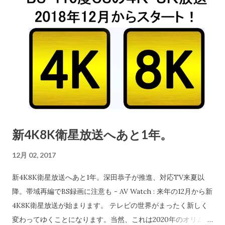
で摂取できる公費援助の法律ができ、摂取がすすんできまし
た。しかし、その後この動きに急ブレーキを掛けるようになり
ました。 経緯については、こちらを参照ください。 マスコミや
政党がこの摂取を止める方向に世論を作っていきました。なん
ともわけの分からない愚行が日本では浸透しいまも続いていま
す。どのような巨大な力がこのような状況を作り出したのか...
不明ですが、本当に恐ろし事象が起こっています。 今回、ジョ
ン・マドックス賞という権威ある賞が日本人の勇気ある女性に
与えられたのですが、日本の新聞でこれを報じるのはほぼ産経
新4K8K衛星放送へあと1年。
のみです。後の新聞社は「沈黙」です。無視ですね。 この問題
を告発してこの賞を得た村中璃子氏のなしたことについての詳
12月 02, 2017
しい 経緯を下に引用 します。 森 勇一 @ymori117 2017-12-
03 01:26:34 Cornell Alliance for Science「反ワクチン活動家
新4K8K衛星放送へあと1年。深田恭子が推進、対応TV来夏以
に立ち向かった日本の医師が国際的な賞を受賞」
降。帯域再編でBS録画に注意も - AV Watch : 来年の12月から新
allianceforscience.cornell.edu/blog/japanese-… 村中璃子先
4K8K衛星放送が始まります。 テレビの世界がまったく新しく
生がジョン・マドックス賞を受賞した件。断片的に聞いていた
変わってゆくことになります。当然、これは2020年のオリムピ