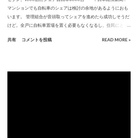
マンションでも自転車のシェアは検討の余地があるようにおも
います。 管理組合が音頭取ってシェアを進めたら成功しそうだ
けど。全戸に自転車置場を置く必要もなくなるし、住民にとっ
ても自転車を保有しなくても良くなるメリットも大きい。 いろ
共有
コメントを投稿
READ MORE »
いろ問題点を挙げればきりがないけど、やってみたら問題は少
ないようにおもうのだけど。 シェアリングエコノミーの時代に
すでに突入しているとおもう。 調べてみると既にビジネスにし
ている会社はある程度あるようですね。