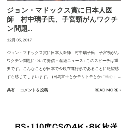
人のほぼ全てが操作されてしまった重要事件です。 世界は全く
ジョン・マドックス賞に日本人医
逆の方向にあります。 アメリカでは、女性だけでなく男児にも
師 村中璃子氏、子宮頸がんワクチ
摂取を行うように制度が整いつつあります。性交渉でこのガン
は伝染るからです。イギリスでは、男児に摂取するというとこ
ン問題...
ろまでは行っていないが女児への摂取は積極的です。日本のよ
12月 05, 2017
うな国は、先進国ではどこにもありません。
ジョン・マドックス賞に日本人医師 村中璃子氏、子宮頸がん
ワクチン問題について発信 - 産経ニュース : このスピーチは重
要です。こんなことが日本で今現在進行形であることに絶望感
すら感じてしまいます。 (日馬富士とかモリトモとかに執心する
日本のマスコミは狂ってますね。） ジョン・マドックス賞受賞
共有
コメントを投稿
READ MORE »
スピーチ全文「10万個の子宮」 子宮頸がんのワクチンについ
て、日本では世界とかけ離れた状況になっています。世界では
このワクチンを若い女性は摂取すべきとしています。日本も
2010年ころからワクチン摂取を推進する動きが活発かしてきま
した。そして、2013年には中学生や高校生の女子にはほぼ無料