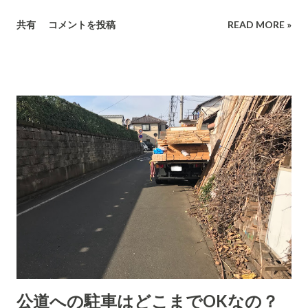
よりえぐい話だったので、訳してみた。長文注意。 「日本の反
ックを新規格で見ることに照準を合わせています。 現在のTV
共有
コメントを投稿
READ MORE »
ワクチン活動に異議を唱えた同国の医師が、2017年『科学のた
放送とは根本的に異なるものなので、それを理解することが先
め立ち上がった人物のためのジョン・マドックス賞』を受賞し
ずは必要です。 現在販売されている4Kテレビだけでは受信でき
た。 「京都大学医師で文筆家の村中璃子医師は、高名な医師に
ず、新4K8K放送に対応したチューナを追加購入するか、対応し
よる反ワクチン的主張を『捏造』と呼んだのち、訴訟の標的と
たチューナ内蔵テレビを購入する必要がある。 アンテナも、各
なり、嫌がらせを受け、メディアから排除され、著書の出...
メーカーが現在販売している右左旋対応のモデルが必要。 「衛
星放送などは必要ない。見ない。」と、現在なら切り捨てても
一応通りますが、そうは行かなくなります。このマンションで
も新4K8K放送を見れるように対応する必要があります。 受像
機などは当然、住民が個別に購入することなのですが、電波を
各戸に配信することについては、管理組合の関与が必要になり
ます。 電波を流すケーブルが現在のもので使えるのかどうか(使
えそうになさそう）を調べねばなりません。対応可能なケーブ
ルを配線する必要がありそうです。 現在、このマンションは自
前で地デジのアンテナを各棟の屋上に建てています。しかし、
公道への駐車はどこまでOKなの？
これ失敗でしたね。 (あの当時、J:COMがケーブル・テレビの