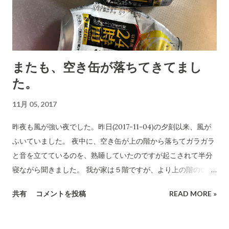
おります。
またも、空き缶が落ちてきてまし
た。
11月 05, 2017
昨夜も風が強い夜でした。昨日(2017-11-04)の夕刻以来、風が
ふいていました。 夜中に、空き缶が上の階から落ちてガラガラ
と音を立てているのを、熟睡していたのですが起こされて半分
寝ながら聞きました。 我が家は５階ですが、より上の階のいず
れからか空き缶が落ちて来ます。それも、階段に落ちてくるの
共有
コメントを投稿
READ MORE »
ですね。そして、植え込み辺りに散らばったり階段で止まった
り、エレベーター前に散らばったりです。 どこから落ちてくる
のでしょうね。 かなり危険だと感じています。階段や玄関前に