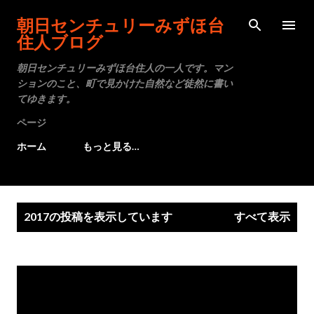
スキップしてメイン コンテンツに移動
朝日センチュリーみずほ台
住人ブログ
朝日センチュリーみずほ台住人の一人です。マン
ションのこと、町で見かけた自然など徒然に書い
てゆきます。
ページ
ホーム
もっと見る…
投
2017の投稿を表示しています
すべて表示
稿