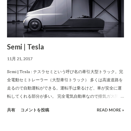
はしました。」と、このおまわりさん言っているんですよね。
「言うことを聞き入れてくれないんですよ。」とのこと。「へ
ぇ？？？、こんなこと許されるのですか？違法駐車ではないの
ですか？われわれが数分間でも道路に駐車しただけで高額な罰
金になり点数も取られるのに...」と言いましたが...「車庫法との
Semi | Tesla
関係が云々と」私には全く理解できない理由を述べてどうにも
出来ないような言い方でした。「そのうち、交通警察へ報告は
11月 21, 2017
しておきます。」とのこと。呆れかえて、話を止めました。 警
察官も神経の鈍い人がいるもんだと認識しました。公道に年中
Semi | Tesla : テスラセミという呼び名の牽引大型トラック。完
クルマをとめて、許されるということもあるのにびっくりで
全電動セミトレーラー（大型牽引トラック） 多くは高速道路を
す。 この狭くなった部分をお年寄りや子どもが通って、接触事
走るので自動運転ができる。運転手は乗るけど、車が安全に運
故でも起こして事件にならないと警察は動かないのかと思いま
転してくれる部分が多い。 完全電気自動車なので排気ガス問題
した。なんとも理不尽なことです。 その他の写真
がない(大型トラックはほぼ全てがディーゼルなんで窒素酸化物
共有
コメントを投稿
READ MORE »
など問題が多い) ランニングコストも現行の半分になると宣言
している。 既に予約を始めてもいる。 発売は、2019年として
いる。(テスラはこれまで概ね予告した期限を守れないことが普