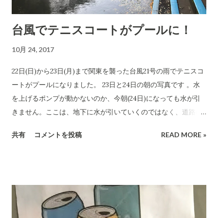
各社は既に考え、手を打とうとしているのでしょうが...我々に
は見えません。 EV車は、ガソリン車に比べると車の寿命そのも
台風でテニスコートがプールに！
のも倍近くに伸びるそうです。 EVは電池が原価に占める割合が
半分程度もあるそうなので、電池を供給する会社がこれからど
10月 24, 2017
うなるかも注目です。パナソニックが世界市場の40％を今は占
めているけど、韓国と中国メーカーが追い上げています。電池
22日(日)から23日(月)まで関東を襲った台風21号の雨でテニスコ
も今はリチウムイオンですが、全固体電池がそれに変わるもの
ートがプールになりました。 23日と24日の朝の写真です 。水
として注目を浴びている。全固体電池はいつ車に採用されるの
を上げるポンプが動かないのか、今朝(24日)になっても水が引
か...2019年という説もあるし、10年は掛かるとの説もあります
きません。ここは、地下に水が引いていくのではなく、道路の
しね。 タイミングよく、日経に記事が本日出てました。： トヨ
側溝にポンプで水を汲み上げて排水する仕組みなので止むを得
共有
コメントを投稿
READ MORE »
タ創始者の夢「佐吉電池」 能力２倍の次世代型開発 車の技術
ないですね。 このマンションの辺りは、地下水が豊富な土地の
進化には、目を離せない面白さがあります。
ようですね。井戸を掘れば少しの深度で水が湧き出すのかもし
れないですね。