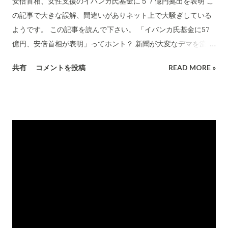
安倍首相、女性支援のイバンカ氏基金に５７億円拠出を表明 こ
を願いたい。
の記事で大きな誤解、間違いがありネット上で大騒ぎしている
ようです。 この記事を読んで下さい。 「イバンカ氏基金に57
億円、安倍首相が表明」ってホント？ 新聞が大変なデマを流
し、多くの新聞読む人が騙されていることがわかります。 イバ
共有
コメントを投稿
READ MORE »
ンカさんが基金の発案者であることは間違いないが、運営して
いるのは世界銀行 発展途上国で、女性起業家や女性が運営する
中小企業のサポートを目的として世界銀行内に7月8日、設立さ
れた。 世界銀行は公式発表で「イバンカさんは運営管理や資金
調達に関与しない」と、注意書きしている。 この拠出する件
は、7月に既に日本政府から発表もされていること。 イバンカ
さん、父の大統領が来日したので、安倍首相が国民の税金を使
ってお二人のご機嫌を取ったみたいな下劣な印象操作記事で
す。 アタリマエのことを政府としてやった、素晴らしい、日本
として誇るべき行為なんですよね。