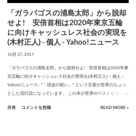
もしだすのですが、アメリカ大統領はそれこそ毎日Twitterで
「ガラパゴスの浦島太郎」から脱却
自分の意見を日本人には到底理解しがたい率直さで発信してい
せよ! 安倍首相は2020年東京五輪
ます。フォロワーの数は4,127万人です。一方、安倍晋三首相の
フォロワー数は、77万人です。私もフォローしていますが中身
に向けキャッシュレス社会の実現を
はほとんど当たり障りのないことばかりなので... 読まないです
(木村正人) - 個人 - Yahoo!ニュース
ね。 SNSは、パソコンではなくスマホで使えるというのが大き
10月 27, 2017
いです。使い方はさまざまでしょうが、広い範囲で使うことが
可能です。 社会の動向、世界の動向を知るならSNSからの情報
「ガラパゴスの浦島太郎」から脱却せよ! 安倍首相は2020年東
は必須の時代になりました。 ちょっとした例として...
京五輪に向けキャッシュレス社会の実現を(木村正人) - 個人 -
http://netgeek.biz/archives/105222
Yahoo!ニュース : "「現金の呪い」" という言葉が世界のちょっ
http://blogos.com/outline/254539/ こんな記事書く新聞に
とした流行語になっています。 この本が世界のベストセラー と
毎月数千円も払っていること... とても信じられないことです。
なったためです。私もしばらくまえに読みました。内容濃いで
...
共有
コメントを投稿
READ MORE »
す。 しかし、日本ではほぼすべての国民が現金社会の現状にほ
とんど疑問を持っていません。クレジットカードは使いすぎに
つながる。電子マネーは、分かりにくい。もしくは、セキュリ
ティの面で不安が大きいとかが理由のようです。これらは、 全