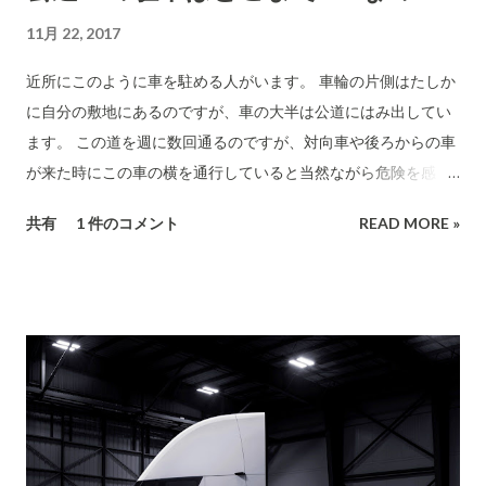
提案をしてくれていました。蹴飛ばしてしまいました。
11月 22, 2017
(T_T) ） 新4K8Kは、衛星放送です。個別にパラボナアンテ
ナを各戸で建てることは方角の問題などもあり不可能です。つ
近所にこのように車を駐める人がいます。 車輪の片側はたしか
まり、J-COMなどと契約する必要があるとおもいます。 1年な
に自分の敷地にあるのですが、車の大半は公道にはみ出してい
どはあっという間ですので、早期にこの件について研究する場
ます。 この道を週に数回通るのですが、対向車や後ろからの車
を管理組合で設けてしっかりした対応をしてゆくことが必要で
が来た時にこの車の横を通行していると当然ながら危険を感じ
す。 4K・8K放送 よくある質問 1章 4K・8Kについて （総務
ます。 このクルマは年中このように駐車しているのです。たま
共有
1 件のコメント
READ MORE »
省） 4K8K衛星放送についての解説 理事会へ投書させていただ
たまこの日だけではないのです。 いつでも不法な駐車をしてい
きました。
て是正されないので、これはそれほど通行量が激しくないか
ら、警察も知らないことで見逃されているのかと感じていまし
た。 ところが、数日前にこの付近を担当するおまわりさんと話
をする機会がありました。「なにかこの付近のことで気になる
ようなことはありませんか？」とのことだったので、この「不
法駐車」のことを知らせておこうとしました。ところが、警察
はこのことを近所の人からの通報で充分に知っていたのです！
(当然、近隣の人は迷惑していると思います。) 「訪問して注意