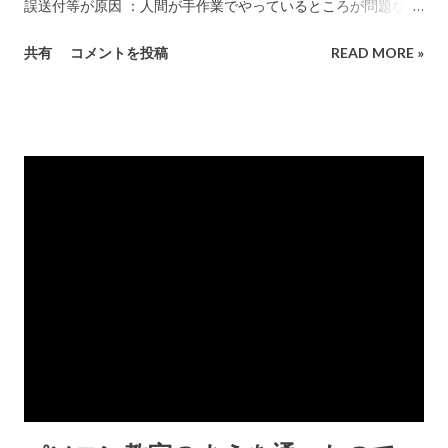
誤送付等が原因 ：人間が手作業でやっているところが問題なの
であった、マイナンバーとはなんら関係がないこと。役所の仕
共有
コメントを投稿
READ MORE »
事のIT化を進めることのみが解決手段です。つまり、マイナン
バー制度になれば電子的なやり取りになるので多くは解決して
ゆきます。 自治体にゴリ押しした総務省 ；この表現はどういう
意図をもっているのだろうか？不思議な言いがかりです。法律
で決めたことなんだから、その決まりに従って自治体が行うの
は当然。従わなければ、法に反することになる(犯罪です）。
「特定個人情報」と呼ばれます。マイナンバーがつくことで、
個人情報の“名寄せ”が簡単にでき： 簡単になぞ全くできないの
だけど。こんな間違ったことを書いて、読者を惑わせるとは。
マイナンバーが他者に知られてもなんら犯罪などに使えない仕
組みが日本のマイナンバー制度です。この新聞がしょっちゅう
マイナンバーが漏えいしたと報じているけど、いままで一切そ
のことによる問題が発生していないのが、明確な証拠です。そ
して、マイナンバーという12桁の数字は今後も「漏えい」しま