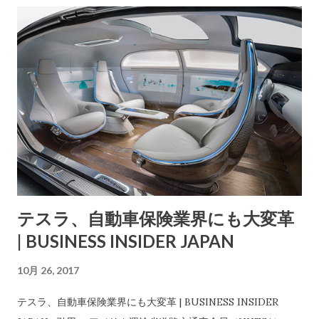
くの幻想 なんですけどね。 日本でも時間がどれほど掛かるのか
はわかりませんが、数年以内に現金支払が減少して電子マネー
(この用語は非常に今混乱していますが,,,)に間違いなく変わって
ゆきます。オリムピックが大きな契機になるだろうと思いま
す。 この論説は、一読の価値ありです。現金に疑問を持たずに
生活している人にとっては分かりにくい部分もあるかと思いま
すが、世界はここに書かれていることが常識になっています。
お金、支払い、決済といった部分では、日本は既にガラパゴス
になっています(このブログでもなんどかこの件書いてきたとお
りです。） スマホで支払いを行う、スマホでお金を受け取る(今
テスラ、自動車保険業界にも大変革
は法律的にこれはやりにくくなっていますが、そういう時代が
| BUSINESS INSIDER JAPAN
もうすぐ来ます)というのがあっという間に常識になろうとして
いる、その夜明けの時にいまは、私たちは生きているというこ
10月 26, 2017
とです。
テスラ、自動車保険業界にも大変革 | BUSINESS INSIDER