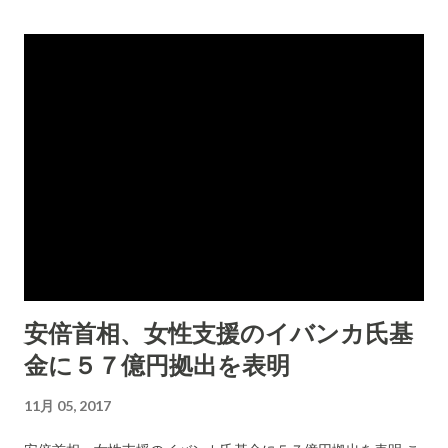
は人は通行しますから。 下の写真の缶は、今朝(11月５日)に４F
の階段に散らばっていたものです。 理事会には、お知らせさせ
ていただきました 。なんらかの注意書きをエレベーターまえに
でも貼り出していただいたらこれを引き起こしている人は「気
をつけなければ」ときがついてくれるでしょうから。 2Fのエレ
ベーターまえにおちていた空き缶 ２Fの方がここに片付けたよ
うです ーーーー 今日(11月6日)は、こんなところにスリッパが
乗せられていました。 今日のこの写真の行為で理解できまし
が、空き缶を階段のどこかに置いておくなどのこと は誰かが意
図的にやっていることなんですね。 既にこのことは担当の方や
関係者には知られていることなのだろうか... 上のように理事会
安倍首相、女性支援のイバンカ氏基
には(もしも、知らないのなら)知っていただきたいので投書を
金に５７億円拠出を表明
致しましたが情報は既に入っているのかもしれないですね。。
今日のスリッパのことは未だ知らせていませんが。 (情報の扱い
11月 05, 2017
について) 今の時代は、情報は「 共有するも の」で「 独占して
隠しておくものではない 」 ことを多くの人が理解してゆくこと