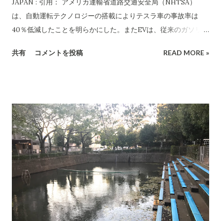
JAPAN : 引用： アメリカ運輸省道路交通安全局（NHTSA）
は、自動運転テクノロジーの搭載によりテスラ車の事故率は
40％低減したことを明らかにした。またEVは、従来のガソリン
エンジン車に比べて、メンテナンスコストも低い。 確かに車の
共有
コメントを投稿
READ MORE »
保険料はばかにならない高額ですよね。EV車になり、自動運転
になるのだから保険は抜本的に変わらねば...(現在、私は
SUBARUのアイサイト付きに載っています。こ之機能により追
突事故が84％減ったと宣伝しています。保険料が少々安くなる
のは当たり前と思うけど、変更なしです...) EVと自動運転はまさ
に「車の両輪」なので両方の技術が搭載された車がこれから怒
涛のよう出てきます。2019年から本格的なEVの時代が始まると
思います。一年ごとの進化スピードと進化の深さがすごいこと
になるでしょう。 それに伴い、世の中全体の経済構造が大変革
を起こすことになる。内燃機関車とEVでは部品点数が10対1ほ
どらしいのですから、大変に裾野の広い自動車部品メーカーが
大量に淘汰されることになるのでしょう。生き残りの策を当然