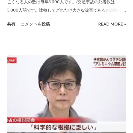
亡くなる人の数は毎年3,000人です。(交通事故の死者数は
5,000人弱です。比較してどれだけ大きな被害であるかがわか
ります。）子宮摘出を受ける女性の数は毎年10,000人です。 ワ
共有
コメントを投稿
READ MORE »
クチン接種をすれば多くが防げます。 ワクチン接種を「危険な
こと」という幻想を作り上げてしまったのはNHKも含むマスコ
ミです。政党もそれの乗っかって(今の政党、特に野党の一部は
無責任極まりないですから)如何にも 厚生省が危険なワクチン
接種を国民に勧めているという質問を繰り返しました。 このマ
スコミ報道のきっかけをつくった医師の行ったことも今は明確
に我々は知ることができます。でっち上げの極みでした。 引用
した文章の著者の 山形 浩生 （やまがた ひろお ）氏は私などは
翻訳家として知っています。 一読の価値は十分にあります。 今
のテレビや新聞は日本を恐ろしい方向に導き兼ねない勢力にな
ってきているのかもしれません。惑わされないように広く情報
源をもっていることが必要とつくづく感じます。 子宮頸がんワ
クチン=危険 → 取り敢えず、様子見しておくのが正解！と日本