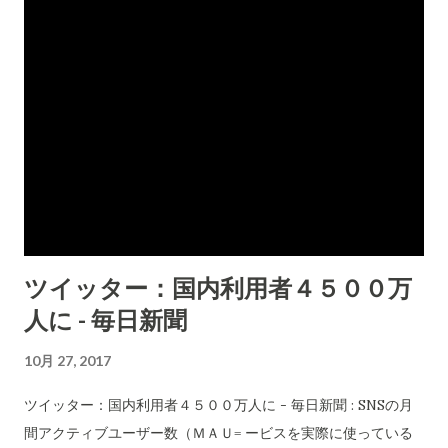
戒しているとうこなんだけど...はっきり言えないのでトンデモ
理論を出してくる。 「他人に知らせてはならないマイナンバー
を管理する手間や面倒を考えれば、果たして便利かどうかは不
透明です。」と、勝手に書いているけどマイナンバーは、他人
に知らせてもなんら問題ないものです。マイナンバーを知られ
ると重大な危険があると脅しをいつもやっている。何の問題も
ないのだけどね。「マイナンバーが漏えいした！」としょっち
ゅうこの新聞は記事にして宣伝しています。しかし、そのこと
による一切の被害などでていません。それだけでマイナンバー
は「他人に知らせてもなんら問題ないこと」の証明充分ですよ
ツイッター：国内利用者４５００万
ね。 もういちど、「同カードを持っていなくても諸手続きに全
人に - 毎日新聞
く支障はありません。むしろマイナンバーと生年月日、顔写
真、個人情報を蓄積できるICチップが一体となっているカード
10月 27, 2017
を持ち歩く方が、盗難や紛失のリスクを高めます。」と繰り返
している。諸手続きに支障があることは、すぐに分かります。
ツイッター：国内利用者４５００万人に - 毎日新聞 : SNSの月
(1年もすればこんな論理がトンデモだと誰にも理解できること
間アクティブユーザー数（ＭＡＵ= ービスを実際に使っている