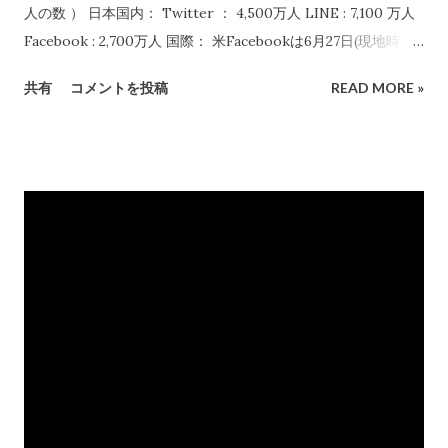
になります。) 17年11月から「 情報連携 」がスタトーしますか
人の数 ） 日本国内： Twitter ： 4,500万人 LINE : 7,100 万人
ら、利用する人にはすぐに分かることです。マイナンバーカー
Facebook : 2,700万人 国際： 米Facebookは6月27日(現地時
ドが盗難にあったらトンデモないことに陥ると思わせているの
間)、MAUが 20億人を突破 したと発表した。 Twitterの世界全
共有
コメントを投稿
READ MORE »
ですが、盗難や紛失などは当然に起こることなのですから、制
体ユーザー数 2017年9月： ３億3,000万人 これだけの人が使っ
度設計上においてそのような事態が起こってもなんら問題にな
ているということは、それだけ利用価値があるからですね。 私
らないようになっています。 政党ではここと幸福実現党が強硬
は、TwitterもFacebookもまだ日本語サービスが始まるまえに
にマイナンバー制度に反対しています。収入源を知られたくな
使い始めました。私が利用し始めてから2年ほどして日本語サー
い、活動の詳細を知られたくないということですから.... そこが
ビスが始まっています。 これらのSNSから得られる情報は、本
何より恐ろしいことです。
当に貴重であり価値が高いです。 新聞やTVでは、インターネ
ットの「危険」ということだけしか報道しませんので、「止め
ておいたほうが得策」、「こんなの触らなくてもなんら問題な
い」と使っていない人たちは思い込ませられてしまいます。日
本のマスコミにとって、インターネットに視聴者・読者の目を
覚まさせたらら、あっという間に捨てられることが本能的に分
かりますから。(SNSを知らない人たちに)使わせないための報道
をします。とても恐ろしいことですね。 毎日のように物議をか