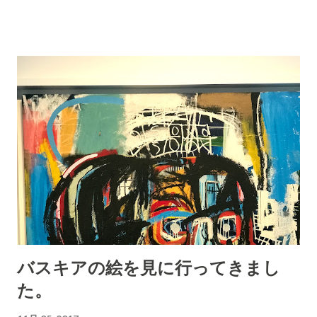
題があるとの報告がでています。 先日、この件についてのシン
見されたということです。近く専門の業者さんに相談して対応
ポジウムがあり私も聴きにいってきました。ショッキングな報
を考えたいとのことでした。理事会でも取り上げて議題にした
告がありました。 その報告記事が幾つか出ています。 毎日 朝
いともおっしゃっておられました。 私としては、このような問
日 教育新聞 ...
題は理事会メンバーという狭い範囲での情報共有ではなく、全
住民に広く知らせることが大切であると申し上げました。たま
たま、この19日に臨時総会がありますから、出席される方にこ
の件について簡単なチラシなどを作って配布すれば情報提供で
きるのではと申し上げておきました。情報を知れば、自分の使
う階段を点検する人も出るでしょう、こういうふうにすれば対
応としいいのではとのアイデアを寄せてくれる人も出るかもし
れない。何よりも問題を全住民が共有し全住民で考えてゆくと
いう方向にしてゆくことこそが重要と考えるからです。(理事会
で引き受けてしまうという、狭い範囲で問題を考える今までの
バスキアの絵を見に行ってきまし
習性を改革して頂きたいというのが私の思うところです。) ＃
た。
やっぱり、インターネットという情報交換手段を理事会も使う
ことを真剣に考える時にきていると思います。アナログの情報