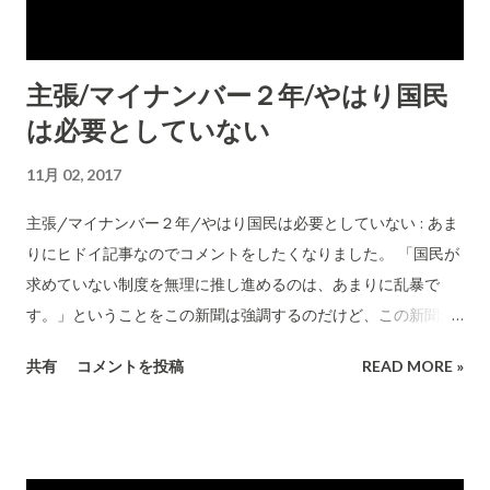
主張/マイナンバー２年/やはり国民
は必要としていない
11月 02, 2017
主張/マイナンバー２年/やはり国民は必要としていない : あま
りにヒドイ記事なのでコメントをしたくなりました。 「国民が
求めていない制度を無理に推し進めるのは、あまりに乱暴で
す。」ということをこの新聞は強調するのだけど、この新聞が
評価するような「国民が認める制度」だけを政府がやっていた
共有
コメントを投稿
READ MORE »
ら(政府は時代の後追いをやれということだけど)日本は沈没間
違い無しだろう。 こんな論理に賛成する人がどんだけ居ると考
えているんだろうか？？ 本音は、「マイナンバー関連の情報が
警察捜査に利用」されてこの政党の活動に支障がでることを警