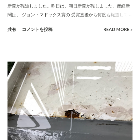
新聞が報道しました。昨日は、朝日新聞が報じました。産経新
聞は、 ジョン・マドックス賞の 受賞直後から何度も報道してい
ます。 後は、読売と毎日が報じるのか... この記事の記者会見に
共有
コメントを投稿
READ MORE »
NHKは記者全員が都合が付かないと言って、欠席したそうで
す。どういう力が働いているのだろうか？？NHKは頑なにこの
問題には触れない方針みたい。いつ変わるのか... 世界の常識と
真反対のことをこの問題では、日本はやっているのです... マス
コミが恐ろしい方向に日本を導いた実例としてしっかり見てお
きたいとおもいます。いくつかの政党も加担しています。高貴
な職業とされ、社会的な地位がたかく評価も高い弁護士などの
中にもこの誤った方向への加担者がいます。