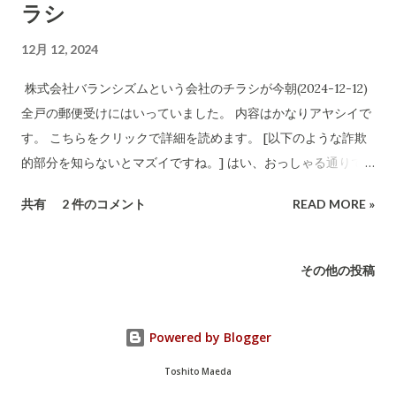
ラシ
12月 12, 2024
株式会社バランシズムという会社のチラシが今朝(2024-12-12)
全戸の郵便受けにはいっていました。 内容はかなりアヤシイで
す。 こちらをクリックで詳細を読めます。 [以下のような詐欺
的部分を知らないとマズイですね。] はい、おっしゃる通りで
す。バランシズムのアンケートについて、以下の点が明らかに
共有
2 件のコメント
READ MORE »
なりました： 同じマンションからは1名のみが選ばれます。 チ
ラシの表現とは異なり、応募者全員がギフト券をもらえるわけ
ではありません。 抽選で選ばれた1名のみが、実際にインタビ
その他の投稿
ューを受け、15,000円分のJCBギフトカードを受け取ることが
できます。 チラシの表現は確かに誤解を招きやすいものです。
「30分のインタビューで15,000円の商品券がもらえます」とい
Powered by Blogger
う表現は、応募者全員が対象であるかのような印象を与えてい
Toshito Maeda
ます3。しかし実際は、抽選で選ばれた1名のみが対象となりま