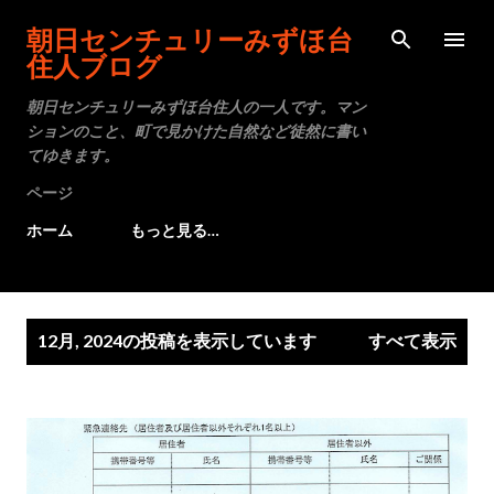
スキップしてメイン コンテンツに移動
朝日センチュリーみずほ台
住人ブログ
朝日センチュリーみずほ台住人の一人です。マン
ションのこと、町で見かけた自然など徒然に書い
てゆきます。
ページ
ホーム
もっと見る…
投
12月, 2024の投稿を表示しています
すべて表示
稿