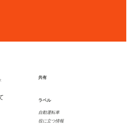
共有
文
て
ラベル
自動運転車
役に立つ情報