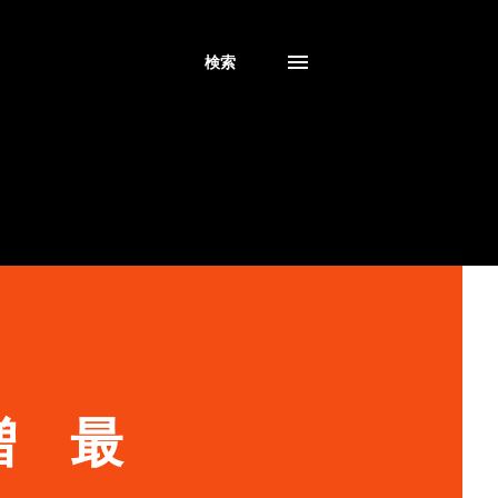
検索
増 最