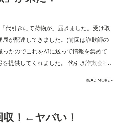
ころに「代引きにて荷物が」届きました。受け取
便局が配達してきました。(前回は詐欺師の
撮ったのでこれをAIに送って情報を集めて
報を提供してくれました。 代引き詐欺会社
考え抜いてやっています。 高齢の女性や
READ MORE »
は、この「適当な」金額(6,000円〜
に支払ってしまうのでしょうね。毎日、毎日な
を出すのでしょう。それを引き受ける郵便局
回収！←ヤバい！
ては上得意のお客さまであるのかもしれな