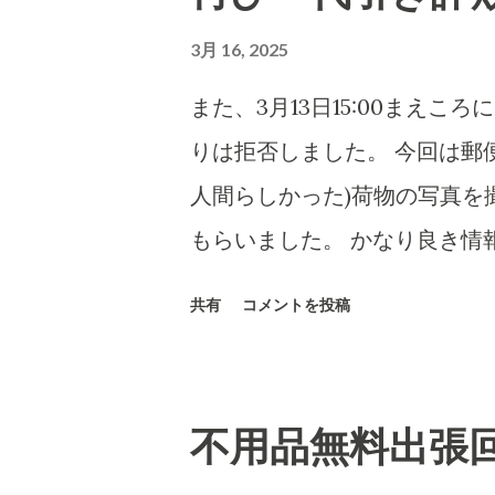
3月 16, 2025
また、3月13日15:00まえ
りは拒否しました。 今回は郵
人間らしかった)荷物の写真を
もらいました。 かなり良き情
は、当然のことですがさまざま
共有
コメントを投稿
意思表示ができにくい高齢者など
7,000円に意味があります)
ん百とかなん千個とかの荷物
不用品無料出張
とヤマトなど宅配会社にとっ