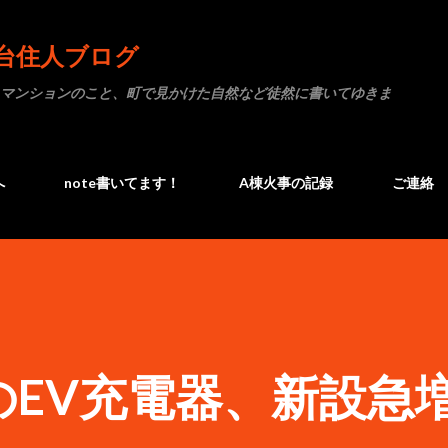
スキップしてメイン コンテンツに移動
台住人ブログ
マンションのこと、町で見かけた自然など徒然に書いてゆきま
へ
note書いてます！
A棟火事の記録
ご連絡
のEV充電器、新設急