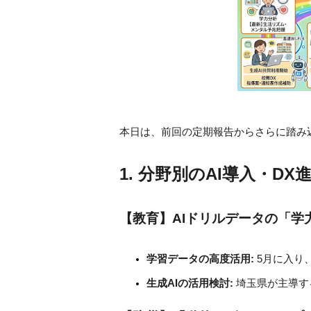
本日は、前回の定期報告からさらに踏み込
1. 分野別のAI導入・DX
【教育】AIドリルデータの「学
学習データの高度活用:
 5月に入
生成AIの活用検討:
 埼玉県が主導