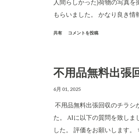
人間らしかった)荷物の写真を
もらいました。 かなり良き情
は、当然のことですがさまざま
共有
コメントを投稿
意思表示ができにくい高齢者など
7,000円に意味があります)
ん百とかなん千個とかの荷物
不用品無料出張
とヤマトなど宅配会社にとっ
い???...(受取拒絶で返品
6月 01, 2025
売上となります。) 以下は、A
不用品無料出張回収のチラシが
についてもAIに分析・解説をし
た。 AIに以下の質問を致し
「charmmsho」という販
した。 評価をお願いします。 
します。また、送り主情報の