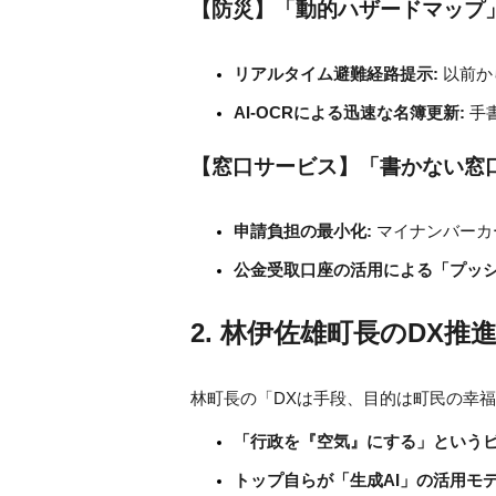
【防災】「動的ハザードマップ
リアルタイム避難経路提示:
 以前
AI-OCRによる迅速な名簿更新:
 
【窓口サービス】「書かない窓
申請負担の最小化:
 マイナンバー
公金受取口座の活用による「プッシ
2. 林伊佐雄町長のDX
林町長の「DXは手段、目的は町民の幸
「行政を『空気』にする」というビ
トップ自らが「生成AI」の活用モデ