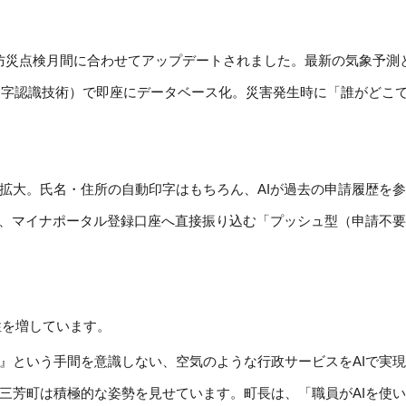
月の防災点検月間に合わせてアップデートされました。最新の気象予
（文字認識技術）で即座にデータベース化。災害発生時に「誰がどこ
に拡大。氏名・住所の自動印字はもちろん、AIが過去の申請履歴を
出し、マイナポータル登録口座へ直接振り込む「プッシュ型（申請不
性を増しています。
る』という手間を意識しない、空気のような行政サービスをAIで実
も、三芳町は積極的な姿勢を見せています。町長は、「職員がAIを