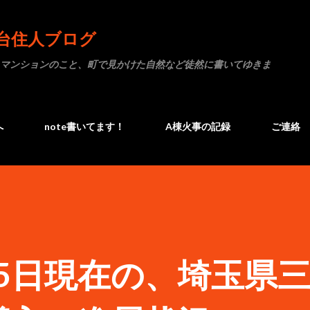
スキップしてメイン コンテンツに移動
台住人ブログ
マンションのこと、町で見かけた自然など徒然に書いてゆきま
へ
note書いてます！
A棟火事の記録
ご連絡
月15日現在の、埼玉県