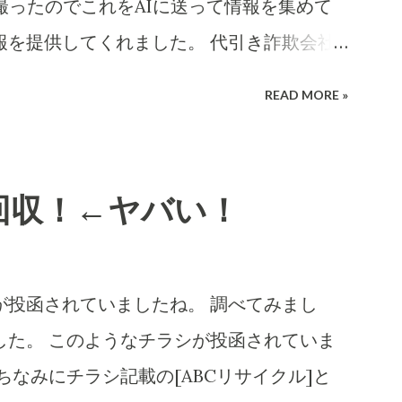
撮ったのでこれをAIに送って情報を集めて
報を提供してくれました。 代引き詐欺会社
考え抜いてやっています。 高齢の女性や
READ MORE »
は、この「適当な」金額(6,000円〜
に支払ってしまうのでしょうね。毎日、毎日な
を出すのでしょう。それを引き受ける郵便局
回収！←ヤバい！
ては上得意のお客さまであるのかもしれな
になる確率はかなり高いのでその返送時の運賃も
Iの分析です。長文です。 詐欺にかかる心理
投函されていましたね。 調べてみまし
てもらいました。 CBB 株式会社、および
ました。 このようなチラシが投函されていま
売店に関する詐欺やトラブル報告の有無を確認
ちなみにチラシ記載の[ABCリサイクル]と
詳細な住所や連絡先が正式な企業情報と一致