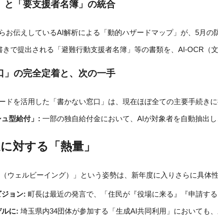
」と「要支援者名簿」の統合
からお伝えしているAI解析による「動的ハザードマップ」が、5
手書きで提出される「避難行動支援者名簿」等の書類を、AI-OCR
口」の完全定着と、次の一手
カードを活用した「書かない窓口」は、現在ほぼ全ての主要手続き
ュ型給付」:
 一部の独自給付金において、AIが対象者を自動抽
推進に対する「熱量」
福（ウェルビーイング）」という姿勢は、新年度に入りさらに具体
ジョン:
 町長は最近の発言で、「住民が『役場に来る』『申請す
ルに:
 埼玉県内34団体が参加する「生成AI共同利用」において