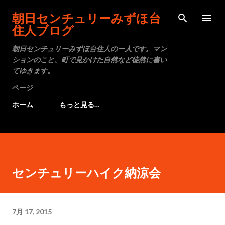
スキップしてメイン コンテンツに移動
朝日センチュリーみずほ台
住人ブログ
朝日センチュリーみずほ台住人の一人です。マン
ションのこと、町で見かけた自然など徒然に書い
てゆきます。
ページ
ホーム
もっと見る…
センチュリーハイク納涼会
7月 17, 2015