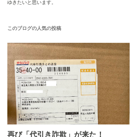
ト
ゆきたいと思います。
を
投
稿
このブログの人気の投稿
再び「代引き詐欺」が来た！