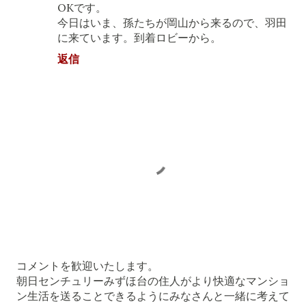
OKです。
今日はいま、孫たちが岡山から来るので、羽田
に来ています。到着ロビーから。
返信
コ
コメントを歓迎いたします。
メ
朝日センチュリーみずほ台の住人がより快適なマンショ
ン
ン生活を送ることできるようにみなさんと一緒に考えて