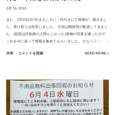
3月 16, 2025
また、3月13日15:00まえころに「代引きにて荷物が」届きまし
た。受け取りは拒否しました。 今回は郵便局が配達してきまし
た。(前回は詐欺師の人間らしかった)荷物の写真を撮ったので
これをAIに送って情報を集めてもらいました。 かなり良き情報
を提供してくれました。 代引き詐欺会社は、当然のことですが
共有
コメントを投稿
READ MORE »
さまざま考え抜いてやっています。 高齢の女性や意思表示がで
きにくい高齢者などは、この「適当な」金額(6,000円〜7,000円
に意味があります)に支払ってしまうのでしょうね。毎日、毎日
なん百とかなん千個とかの荷物を出すのでしょう。それを引き
受ける郵便局とヤマトなど宅配会社にとっては上得意のお客さ
まであるのかもしれない???...(受取拒絶で返品になる確率はかな
り高いのでその返送時の運賃も売上となります。) 以下は、AI
の分析です。長文です。 詐欺にかかる心理についてもAIに分
析・解説をしてもらいました。 CBB 株式会社、および