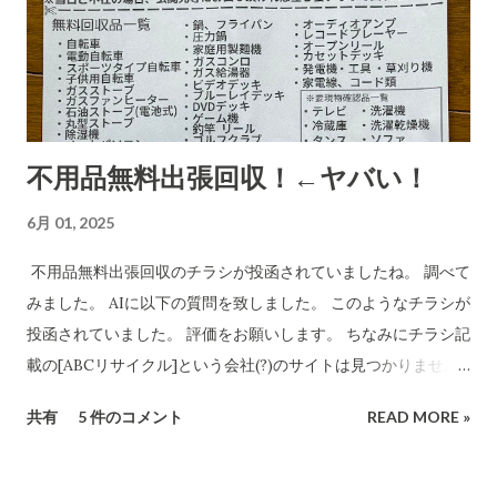
「charmmsho」という販売店に関する詐欺やトラブル報告の
有無を確認します。また、送り主情報の詳細な住所や連絡先が
正式な企業情報と一致するかどうかも調べます。 Research
completed in 8m· 16 件の情報源 CBB株式会社および販売店
「charmmsho」に関する調査報告 会社所在地・連絡先の検証
不用品無料出張回収！←ヤバい！
CBB株式会社は法人登記上、「大阪府泉南郡熊取町紺屋2丁目
20-1」に本店を置く企業です​ INFO.GBIZ.GO.JP 。実際にCBB
6月 01, 2025
社の公式サイトにも住所「〒590-0412 大阪府泉南郡熊取町紺
屋2-20-1」と記載されています​ CBB-SHYOJI.COM 。販売店
不用品無料出張回収のチラシが投函されていましたね。 調べて
「charmmsho」のサイト上で表示されていた会社所在地がこ
みました。 AIに以下の質問を致しました。 このようなチラシが
の住所と一致している場合、一見すると所在地に関しては正式
投函されていました。 評価をお願いします。 ちなみにチラシ記
な企業情報と合致していると言えます。 しかし、連絡先情報に
載の[ABCリサイクル]という会社(?)のサイトは見つかりません
ついて注意が必要です。CBB社公式サイトでは問い合わせ先と
でした。 所沢市の注意喚起文
共有
5 件のコメント
READ MORE »
してメールアドレスのみを掲載しており、電話番号は公開され
https://www.city.tokorozawa.saitama.jp/kurashi/gomi/shi
ていません​ CBB-SHYOJI.COM 。一方、「charmmsho」がサ
ttehosikoto/ihoufuyouhinkaisyuchuui.html 違法な不用品回
イト上で掲載している電話番号が**「052-355-9081」であった
収業者を利用しないでください！ 家庭のごみを回収するには