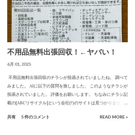
析・解説をしてもらいました。 CBB 株式会社、および
「charmmsho」という販売店に関する詐欺やトラブル報告の
有無を確認します。また、送り主情報の詳細な住所や連絡先が
正式な企業情報と一致するかどうかも調べます。 Research
completed in 8m· 16 件の情報源 CBB株式会社および販売店
「charmmsho」に関する調査報告 会社所在地・連絡先の検証
不用品無料出張回収！←ヤバい！
CBB株式会社は法人登記上、「大阪府泉南郡熊取町紺屋2丁目
20-1」に本店を置く企業です​ INFO.GBIZ.GO.JP 。実際にCBB
6月 01, 2025
社の公式サイトにも住所「〒590-0412 大阪府泉南郡熊取町紺
屋2-20-1」と記載されています​ CBB-SHYOJI.COM 。販売店
不用品無料出張回収のチラシが投函されていましたね。 調べて
「charmmsho」のサイト上で表示されていた会社所在地がこ
みました。 AIに以下の質問を致しました。 このようなチラシが
の住所と一致している場合、一見すると所在地に関しては正式
投函されていました。 評価をお願いします。 ちなみにチラシ記
な企業情報と合致していると言えます。 しかし、連絡先情報に
載の[ABCリサイクル]という会社(?)のサイトは見つかりません
ついて注意が必要です。CBB社公式サイトでは問い合わせ先と
でした。 所沢市の注意喚起文
共有
5 件のコメント
READ MORE »
してメールアドレスのみを掲載しており、電話番号は公開され
https://www.city.tokorozawa.saitama.jp/kurashi/gomi/shi
ていません​ CBB-SHYOJI.COM 。一方、「charmmsho」がサ
ttehosikoto/ihoufuyouhinkaisyuchuui.html 違法な不用品回