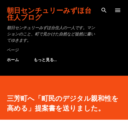
スキップしてメイン コンテンツに移動
朝日センチュリーみずほ台
住人ブログ
朝日センチュリーみずほ台住人の一人です。マン
ションのこと、町で見かけた自然など徒然に書い
てゆきます。
ページ
ホーム
もっと見る…
三芳町へ「町民のデジタル親和性を
高める」提案書を送りました。