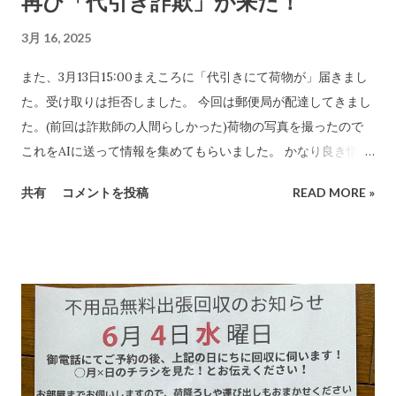
再び「代引き詐欺」が来た！
3月 16, 2025
また、3月13日15:00まえころに「代引きにて荷物が」届きまし
た。受け取りは拒否しました。 今回は郵便局が配達してきまし
た。(前回は詐欺師の人間らしかった)荷物の写真を撮ったので
これをAIに送って情報を集めてもらいました。 かなり良き情報
を提供してくれました。 代引き詐欺会社は、当然のことですが
共有
コメントを投稿
READ MORE »
さまざま考え抜いてやっています。 高齢の女性や意思表示がで
きにくい高齢者などは、この「適当な」金額(6,000円〜7,000円
に意味があります)に支払ってしまうのでしょうね。毎日、毎日
なん百とかなん千個とかの荷物を出すのでしょう。それを引き
受ける郵便局とヤマトなど宅配会社にとっては上得意のお客さ
まであるのかもしれない???...(受取拒絶で返品になる確率はかな
り高いのでその返送時の運賃も売上となります。) 以下は、AI
の分析です。長文です。 詐欺にかかる心理についてもAIに分