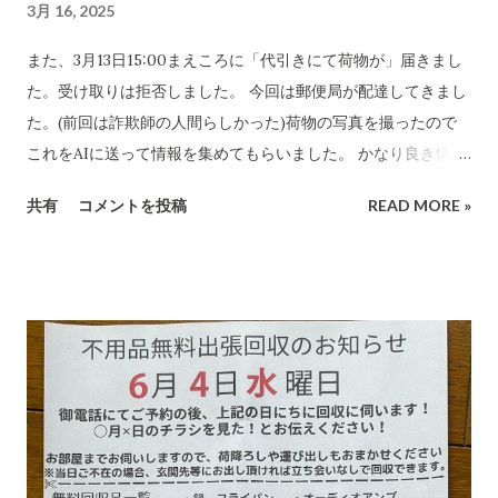
3月 16, 2025
また、3月13日15:00まえころに「代引きにて荷物が」届きまし
た。受け取りは拒否しました。 今回は郵便局が配達してきまし
た。(前回は詐欺師の人間らしかった)荷物の写真を撮ったので
これをAIに送って情報を集めてもらいました。 かなり良き情報
を提供してくれました。 代引き詐欺会社は、当然のことですが
共有
コメントを投稿
READ MORE »
さまざま考え抜いてやっています。 高齢の女性や意思表示がで
きにくい高齢者などは、この「適当な」金額(6,000円〜7,000円
に意味があります)に支払ってしまうのでしょうね。毎日、毎日
なん百とかなん千個とかの荷物を出すのでしょう。それを引き
受ける郵便局とヤマトなど宅配会社にとっては上得意のお客さ
まであるのかもしれない???...(受取拒絶で返品になる確率はかな
り高いのでその返送時の運賃も売上となります。) 以下は、AI
の分析です。長文です。 詐欺にかかる心理についてもAIに分
析・解説をしてもらいました。 CBB 株式会社、および
「charmmsho」という販売店に関する詐欺やトラブル報告の