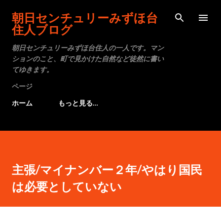
スキップしてメイン コンテンツに移動
朝日センチュリーみずほ台
住人ブログ
朝日センチュリーみずほ台住人の一人です。マン
ションのこと、町で見かけた自然など徒然に書い
てゆきます。
ページ
ホーム
もっと見る…
主張/マイナンバー２年/やはり国民
は必要としていない