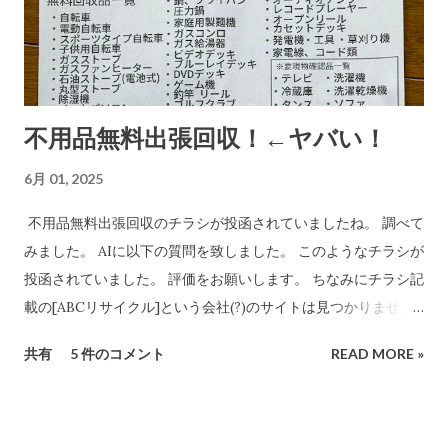
有無を確認します。また、送り主情報の詳細な住所や連絡先が
正式な企業情報と一致するかどうかも調べます。 Research
completed in 8m· 16 件の情報源 CBB株式会社および販売店
「charmmsho」に関する調査報告 会社所在地・連絡先の検証
不用品無料出張回収！←ヤバい！
CBB株式会社は法人登記上、「大阪府泉南郡熊取町紺屋2丁目
20-1」に本店を置く企業です​ INFO.GBIZ.GO.JP 。実際にCBB
6月 01, 2025
社の公式サイトにも住所「〒590-0412 大阪府泉南郡熊取町紺
屋2-20-1」と記載されています​ CBB-SHYOJI.COM 。販売店
不用品無料出張回収のチラシが投函されていましたね。 調べて
「charmmsho」のサイト上で表示されていた会社所在地がこ
みました。 AIに以下の質問を致しました。 このようなチラシが
の住所と一致している場合、一見すると所在地に関しては正式
投函されていました。 評価をお願いします。 ちなみにチラシ記
な企業情報と合致していると言えます。 しかし、連絡先情報に
載の[ABCリサイクル]という会社(?)のサイトは見つかりません
ついて注意が必要です。CBB社公式サイトでは問い合わせ先と
でした。 所沢市の注意喚起文
共有
5 件のコメント
READ MORE »
してメールアドレスのみを掲載しており、電話番号は公開され
https://www.city.tokorozawa.saitama.jp/kurashi/gomi/shi
ていません​ CBB-SHYOJI.COM 。一方、「charmmsho」がサ
ttehosikoto/ihoufuyouhinkaisyuchuui.html 違法な不用品回
イト上で掲載している電話番号が**「052-355-9081」であった
収業者を利用しないでください！ 家庭のごみを回収するには
場合、この番号は所在地（大阪府）に対応する市外局番ではな
「一般廃棄物処理業」の許可が必要です 家庭のごみを回収する