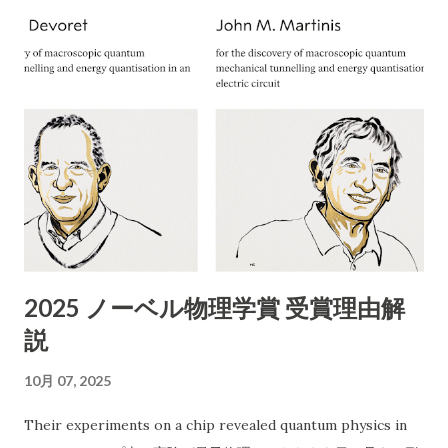
く名古屋（052）エリアの番号です。実際に「052-355...
には所沢市の「一般廃棄物処理業」の許可が必要です。 「産業
廃棄物処理業」や 「古物商」の許可では回収できません。
ChatGPT まえださん、画像ありがとうございます。このよう
な「不用品無料出張回収」のチラシについて、詳細に評価・ア
ドバイスいたします。 1. 内容の分析 業者名 ：ABCリサイクル
所在地 ：埼玉県所沢市松郷141 許可番号 ：自動車商許可証 第
431090053454号（古物商許可証） 連絡先 ：携帯番号のみ
（090-4713-2580） 受付時間 ：8:00〜18:00 チラシの訴求点
「無料回収」「当日でもOK」「幅広い品目」「遺品整理、引越
し、倉庫解体も」 「買い取りも行います」 エアコン以外も分解
2025 ノーベル物理学賞 受賞理由解
作業可能などと記載 2. 危険性・リスク評価 1）「無料」表記の
説
ワナ 実際に依頼すると「無料では回収できない」「特定品目は
有料」など追加料金が発生するケースが多発しています。 「無
10月 07, 2025
料回収」と言いながら、現場で高額請求する 悪質な業者も存在
します。 2）連絡先が「携帯電話番号のみ」 一般的な法人や信
Their experiments on a chip revealed quantum physics in
頼できる事業者であれば「固定電話」や「会社ホームページ」