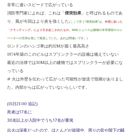
非常に速いスピードで広がっている
消防専門家によれば、これは「
煙突効果
」と呼ばれるものであ
り、風が今回はより炎を強くした
(ここで言う"煙突効果"は、
外壁に貼った
「クラッディング」により引き起こされたもの
。NHKニュースは建物の非常階段やエレ
ベーターの空洞を指して報道していた。あれば間違いです。)
ロンドンのハシゴ車は約32Mが届く最高高さ
1974年築のこのビルはスプリンクラーの設備は備えていない
最近の法律では30M以上の建物ではスプリンクラーが必要にな
っている
# 火は外壁を伝わって広がった可能性が放送で指摘がありまし
た。内部からは広がっていないらしいです。
(15日21:00 追記)
死者は17名に
30名以上が入院中でうち17名が重篤
出火は深夜だったので、ほとんどが就寝中、周りの音や階下の騒