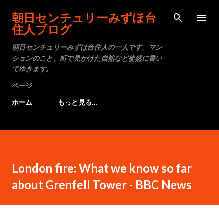
スキップしてメイン コンテンツに移動
朝日センチュリーみずほ台
住人ブログ
朝日センチュリーみずほ台住人の一人です。マン
ションのこと、町で見かけた自然など徒然に書い
てゆきます。
ページ
ホーム
もっと見る…
London fire: What we know so far
about Grenfell Tower - BBC News