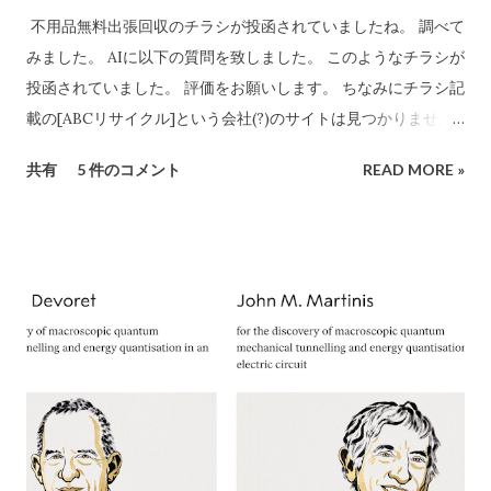
屋2-20-1」と記載されています​ CBB-SHYOJI.COM 。販売店
不用品無料出張回収のチラシが投函されていましたね。 調べて
「charmmsho」のサイト上で表示されていた会社所在地がこ
みました。 AIに以下の質問を致しました。 このようなチラシが
の住所と一致している場合、一見すると所在地に関しては正式
投函されていました。 評価をお願いします。 ちなみにチラシ記
な企業情報と合致していると言えます。 しかし、連絡先情報に
載の[ABCリサイクル]という会社(?)のサイトは見つかりません
ついて注意が必要です。CBB社公式サイトでは問い合わせ先と
でした。 所沢市の注意喚起文
共有
5 件のコメント
READ MORE »
してメールアドレスのみを掲載しており、電話番号は公開され
https://www.city.tokorozawa.saitama.jp/kurashi/gomi/shi
ていません​ CBB-SHYOJI.COM 。一方、「charmmsho」がサ
ttehosikoto/ihoufuyouhinkaisyuchuui.html 違法な不用品回
イト上で掲載している電話番号が**「052-355-9081」であった
収業者を利用しないでください！ 家庭のごみを回収するには
場合、この番号は所在地（大阪府）に対応する市外局番ではな
「一般廃棄物処理業」の許可が必要です 家庭のごみを回収する
く名古屋（052）エリアの番号です。実際に「052-355...
には所沢市の「一般廃棄物処理業」の許可が必要です。 「産業
廃棄物処理業」や 「古物商」の許可では回収できません。
ChatGPT まえださん、画像ありがとうございます。このよう
な「不用品無料出張回収」のチラシについて、詳細に評価・ア
ドバイスいたします。 1. 内容の分析 業者名 ：ABCリサイクル
所在地 ：埼玉県所沢市松郷141 許可番号 ：自動車商許可証 第
431090053454号（古物商許可証） 連絡先 ：携帯番号のみ