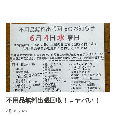
きにくい高齢者などは、この「適当な」金額(6,000円〜7,000円
に意味があります)に支払ってしまうのでしょうね。毎日、毎日
なん百とかなん千個とかの荷物を出すのでしょう。それを引き
受ける郵便局とヤマトなど宅配会社にとっては上得意のお客さ
まであるのかもしれない???...(受取拒絶で返品になる確率はかな
り高いのでその返送時の運賃も売上となります。) 以下は、AI
の分析です。長文です。 詐欺にかかる心理についてもAIに分
析・解説をしてもらいました。 CBB 株式会社、および
「charmmsho」という販売店に関する詐欺やトラブル報告の
有無を確認します。また、送り主情報の詳細な住所や連絡先が
正式な企業情報と一致するかどうかも調べます。 Research
completed in 8m· 16 件の情報源 CBB株式会社および販売店
「charmmsho」に関する調査報告 会社所在地・連絡先の検証
不用品無料出張回収！←ヤバい！
CBB株式会社は法人登記上、「大阪府泉南郡熊取町紺屋2丁目
20-1」に本店を置く企業です​ INFO.GBIZ.GO.JP 。実際にCBB
6月 01, 2025
社の公式サイトにも住所「〒590-0412 大阪府泉南郡熊取町紺