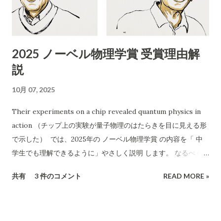
（090-4713-2580） 受付時間 ：8:00〜18:00 チラシの訴求点
「無料回収」「当日でもOK」「幅広い品目」「遺品整理、引越
し、倉庫解体も」 「買い取りも行います」 エアコン以外も分解
2025 ノーベル物理学賞 受賞理由解
作業可能などと記載 2. 危険性・リスク評価 1）「無料」表記の
説
ワナ 実際に依頼すると「無料では回収できない」「特定品目は
有料」など追加料金が発生するケースが多発しています。 「無
10月 07, 2025
料回収」と言いながら、現場で高額請求する 悪質な業者も存在
します。 2）連絡先が「携帯電話番号のみ」 一般的な法人や信
Their experiments on a chip revealed quantum physics in
頼できる事業者であれば「固定電話」や「会社ホームページ」
action （チップ上の実験が量子物理のはたらきを目に見える形
なども記載されます。 携帯番号のみの場合、 連絡が取れなくな
で示した） では、2025年の ノーベル物理学賞 の内容を「 中
ったり、責任の所在が曖昧 になりやすいです。 3）記載されて
学生でも理解できるように」やさしく説明 します。 なるべく専
いる「許可証」は古物商のみ 廃棄物収集運搬の許可 （産業廃棄
門用語を使わず、「なぜすごいのか」を感じられるようにお話
共有
3 件のコメント
READ MORE »
物収集運搬業など）は記載されていません。 家電や不用品の正
しします。 🏅 今年のノーベル物理学賞とは？ 2025年のノーベ
式な回収・処分には、 産廃業や一般廃棄物処理業の許可...
ル物理学賞は、 ジョン・クラーク , ミシェル・ドゥヴォレ , ジ
ョン・マルティニス という3人の科学者に贈られました。 彼ら