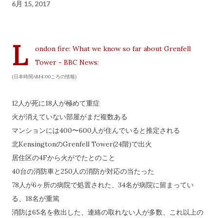
6月 15, 2017
L
ondon fire: What we know so far about Grenfell
Tower - BBC News
:
(日本時間AM4:00ころの情報)
12人が死に18人が極めて重症
火が消えていない部屋がまだ複数ある
マンションには400〜600人が住んでいると推定される
北KensingtonのGrenfell Tower(24階)で出火
居住区の4Fから火がでたとのこと
40台の消防車と250人の消防が対応の当たった
78人が6ヶ所の病院で処置された、34名が病院に留まってい
る、18名が重篤
消防は65名を救出した、連絡の取れない人が多数、これ以上の