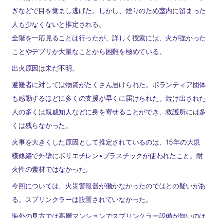
ぎなどで目を覚まし逃げた。しかし、煙りのため室内に留まった
人も少なくないと推定される。
全階を一応見ることは行ったが、詳しく捜索には、火が強かった
ことやデブリか大量なことから困難を極めている。
出火原因は未だ不明。
避難者に対しては物資がたくさん届けられた。ボランティア団体
も感動するほどに多くの支援が早くに届けられた。焼け出された
人の多くは親戚知人などに身を寄せることができ、救護所には多
くは残らなかった。
火事を大きくした原因として推定されているのは、15年の大規
模修繕で外壁にポリエチレン•プラスチックが使われたこと。耐
火性の素材ではなかった。
今回については、火災警報器が働かなかったのではとの疑いがあ
る。スプリンクラーは設置されていなかった。
海外の見方では高層マンションでスプリンクラー設備が無いのは