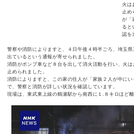
火は
止め
が「
ると
認を
警察や消防によりますと、４日午後４時半ごろ、埼玉県
出ているという通報が寄せられました。
消防がポンプ車など８台を出して消火活動を行い、火は
止められました。
消防によりますと、この家の住人が「家族２人が中にい
で、警察と消防が詳しい状況を確認しています。
現場は、東武東上線の鶴瀬駅から南西に１.８キロほど