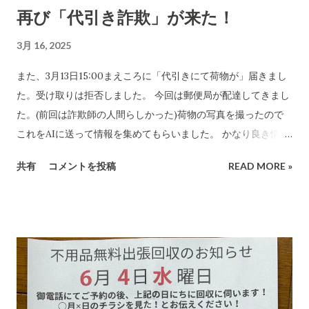
再び「代引き詐欺」が来た！
3月 16, 2025
また、3月13日15:00まえころに「代引きにて荷物が」届きまし
た。受け取りは拒否しました。 今回は郵便局が配達してきまし
た。(前回は詐欺師の人間らしかった)荷物の写真を撮ったので
これをAIに送って情報を集めてもらいました。 かなり良き情報
を提供してくれました。 代引き詐欺会社は、当然のことですが
共有
コメントを投稿
READ MORE »
さまざま考え抜いてやっています。 高齢の女性や意思表示がで
きにくい高齢者などは、この「適当な」金額(6,000円〜7,000円
に意味があります)に支払ってしまうのでしょうね。毎日、毎日
なん百とかなん千個とかの荷物を出すのでしょう。それを引き
受ける郵便局とヤマトなど宅配会社にとっては上得意のお客さ
まであるのかもしれない???...(受取拒絶で返品になる確率はかな
り高いのでその返送時の運賃も売上となります。) 以下は、AI
の分析です。長文です。 詐欺にかかる心理についてもAIに分