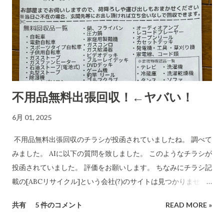
析・解説をしてもらいました。 CBB 株式会社、および
「charmmsho」という販売店に関する詐欺やトラブル報告の
有無を確認します。また、送り主情報の詳細な住所や連絡先が
正式な企業情報と一致するかどうかも調べます。 Research
completed in 8m· 16 件の情報源 CBB株式会社および販売店
「charmmsho」に関する調査報告 会社所在地・連絡先の検証
不用品無料出張回収！←ヤバい！
CBB株式会社は法人登記上、「大阪府泉南郡熊取町紺屋2丁目
20-1」に本店を置く企業です​ INFO.GBIZ.GO.JP 。実際にCBB
6月 01, 2025
社の公式サイトにも住所「〒590-0412 大阪府泉南郡熊取町紺
屋2-20-1」と記載されています​ CBB-SHYOJI.COM 。販売店
不用品無料出張回収のチラシが投函されていましたね。 調べて
「charmmsho」のサイト上で表示されていた会社所在地がこ
みました。 AIに以下の質問を致しました。 このようなチラシが
の住所と一致している場合、一見すると所在地に関しては正式
投函されていました。 評価をお願いします。 ちなみにチラシ記
な企業情報と合致していると言えます。 しかし、連絡先情報に
載の[ABCリサイクル]という会社(?)のサイトは見つかりません
ついて注意が必要です。CBB社公式サイトでは問い合わせ先と
でした。 所沢市の注意喚起文
共有
5 件のコメント
READ MORE »
してメールアドレスのみを掲載しており、電話番号は公開され
https://www.city.tokorozawa.saitama.jp/kurashi/gomi/shi
ていません​ CBB-SHYOJI.COM 。一方、「charmmsho」がサ
ttehosikoto/ihoufuyouhinkaisyuchuui.html 違法な不用品回