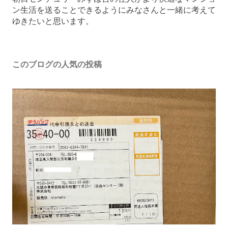
ン
ン生活を送ることできるようにみなさんと一緒に考えて
ト
ゆきたいと思います。
を
投
稿
このブログの人気の投稿