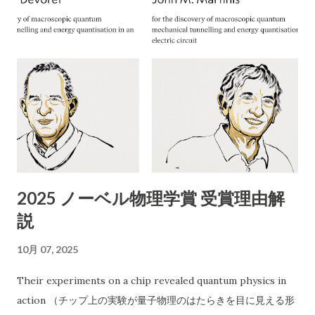
には所沢市の「一般廃棄物処理業」の許可が必要です。 「産業
廃棄物処理業」や 「古物商」の許可では回収できません。
ChatGPT まえださん、画像ありがとうございます。このよう
な「不用品無料出張回収」のチラシについて、詳細に評価・ア
ドバイスいたします。 1. 内容の分析 業者名 ：ABCリサイクル
所在地 ：埼玉県所沢市松郷141 許可番号 ：自動車商許可証 第
431090053454号（古物商許可証） 連絡先 ：携帯番号のみ
（090-4713-2580） 受付時間 ：8:00〜18:00 チラシの訴求点
「無料回収」「当日でもOK」「幅広い品目」「遺品整理、引越
し、倉庫解体も」 「買い取りも行います」 エアコン以外も分解
2025 ノーベル物理学賞 受賞理由解
作業可能などと記載 2. 危険性・リスク評価 1）「無料」表記の
説
ワナ 実際に依頼すると「無料では回収できない」「特定品目は
有料」など追加料金が発生するケースが多発しています。 「無
10月 07, 2025
料回収」と言いながら、現場で高額請求する 悪質な業者も存在
します。 2）連絡先が「携帯電話番号のみ」 一般的な法人や信
Their experiments on a chip revealed quantum physics in
頼できる事業者であれば「固定電話」や「会社ホームページ」
action （チップ上の実験が量子物理のはたらきを目に見える形