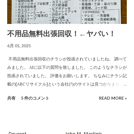
正式な企業情報と一致するかどうかも調べます。 Research
completed in 8m· 16 件の情報源 CBB株式会社および販売店
「charmmsho」に関する調査報告 会社所在地・連絡先の検証
不用品無料出張回収！←ヤバい！
CBB株式会社は法人登記上、「大阪府泉南郡熊取町紺屋2丁目
20-1」に本店を置く企業です​ INFO.GBIZ.GO.JP 。実際にCBB
6月 01, 2025
社の公式サイトにも住所「〒590-0412 大阪府泉南郡熊取町紺
屋2-20-1」と記載されています​ CBB-SHYOJI.COM 。販売店
不用品無料出張回収のチラシが投函されていましたね。 調べて
「charmmsho」のサイト上で表示されていた会社所在地がこ
みました。 AIに以下の質問を致しました。 このようなチラシが
の住所と一致している場合、一見すると所在地に関しては正式
投函されていました。 評価をお願いします。 ちなみにチラシ記
な企業情報と合致していると言えます。 しかし、連絡先情報に
載の[ABCリサイクル]という会社(?)のサイトは見つかりません
ついて注意が必要です。CBB社公式サイトでは問い合わせ先と
でした。 所沢市の注意喚起文
共有
5 件のコメント
READ MORE »
してメールアドレスのみを掲載しており、電話番号は公開され
https://www.city.tokorozawa.saitama.jp/kurashi/gomi/shi
ていません​ CBB-SHYOJI.COM 。一方、「charmmsho」がサ
ttehosikoto/ihoufuyouhinkaisyuchuui.html 違法な不用品回
イト上で掲載している電話番号が**「052-355-9081」であった
収業者を利用しないでください！ 家庭のごみを回収するには
場合、この番号は所在地（大阪府）に対応する市外局番ではな
「一般廃棄物処理業」の許可が必要です 家庭のごみを回収する
く名古屋（052）エリアの番号です。実際に「052-355...