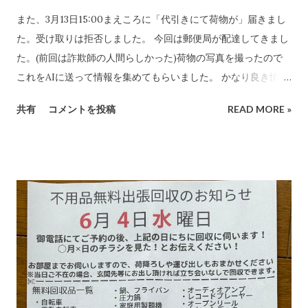
また、3月13日15:00まえころに「代引きにて荷物が」届きまし
た。受け取りは拒否しました。 今回は郵便局が配達してきまし
た。(前回は詐欺師の人間らしかった)荷物の写真を撮ったので
これをAIに送って情報を集めてもらいました。 かなり良き情報
を提供してくれました。 代引き詐欺会社は、当然のことですが
共有
コメントを投稿
READ MORE »
さまざま考え抜いてやっています。 高齢の女性や意思表示がで
きにくい高齢者などは、この「適当な」金額(6,000円〜7,000円
に意味があります)に支払ってしまうのでしょうね。毎日、毎日
なん百とかなん千個とかの荷物を出すのでしょう。それを引き
受ける郵便局とヤマトなど宅配会社にとっては上得意のお客さ
まであるのかもしれない???...(受取拒絶で返品になる確率はかな
り高いのでその返送時の運賃も売上となります。) 以下は、AI
の分析です。長文です。 詐欺にかかる心理についてもAIに分
析・解説をしてもらいました。 CBB 株式会社、および
「charmmsho」という販売店に関する詐欺やトラブル報告の
有無を確認します。また、送り主情報の詳細な住所や連絡先が