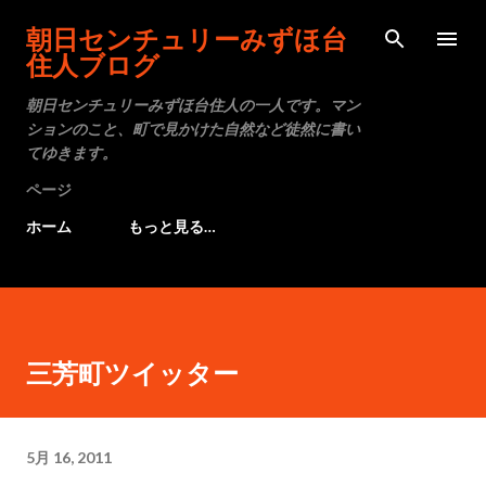
スキップしてメイン コンテンツに移動
朝日センチュリーみずほ台
住人ブログ
朝日センチュリーみずほ台住人の一人です。マン
ションのこと、町で見かけた自然など徒然に書い
てゆきます。
ページ
ホーム
もっと見る…
三芳町ツイッター
5月 16, 2011