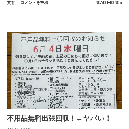
共有
コメントを投稿
READ MORE »
さまざま考え抜いてやっています。 高齢の女性や意思表示がで
きにくい高齢者などは、この「適当な」金額(6,000円〜7,000円
に意味があります)に支払ってしまうのでしょうね。毎日、毎日
なん百とかなん千個とかの荷物を出すのでしょう。それを引き
受ける郵便局とヤマトなど宅配会社にとっては上得意のお客さ
まであるのかもしれない???...(受取拒絶で返品になる確率はかな
り高いのでその返送時の運賃も売上となります。) 以下は、AI
の分析です。長文です。 詐欺にかかる心理についてもAIに分
析・解説をしてもらいました。 CBB 株式会社、および
「charmmsho」という販売店に関する詐欺やトラブル報告の
有無を確認します。また、送り主情報の詳細な住所や連絡先が
正式な企業情報と一致するかどうかも調べます。 Research
completed in 8m· 16 件の情報源 CBB株式会社および販売店
「charmmsho」に関する調査報告 会社所在地・連絡先の検証
不用品無料出張回収！←ヤバい！
CBB株式会社は法人登記上、「大阪府泉南郡熊取町紺屋2丁目
20-1」に本店を置く企業です​ INFO.GBIZ.GO.JP 。実際にCBB