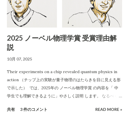
431090053454号（古物商許可証） 連絡先 ：携帯番号のみ
（090-4713-2580） 受付時間 ：8:00〜18:00 チラシの訴求点
「無料回収」「当日でもOK」「幅広い品目」「遺品整理、引越
し、倉庫解体も」 「買い取りも行います」 エアコン以外も分解
2025 ノーベル物理学賞 受賞理由解
作業可能などと記載 2. 危険性・リスク評価 1）「無料」表記の
説
ワナ 実際に依頼すると「無料では回収できない」「特定品目は
有料」など追加料金が発生するケースが多発しています。 「無
10月 07, 2025
料回収」と言いながら、現場で高額請求する 悪質な業者も存在
します。 2）連絡先が「携帯電話番号のみ」 一般的な法人や信
Their experiments on a chip revealed quantum physics in
頼できる事業者であれば「固定電話」や「会社ホームページ」
action （チップ上の実験が量子物理のはたらきを目に見える形
なども記載されます。 携帯番号のみの場合、 連絡が取れなくな
で示した） では、2025年の ノーベル物理学賞 の内容を「 中
ったり、責任の所在が曖昧 になりやすいです。 3）記載されて
学生でも理解できるように」やさしく説明 します。 なるべく専
いる「許可証」は古物商のみ 廃棄物収集運搬の許可 （産業廃棄
門用語を使わず、「なぜすごいのか」を感じられるようにお話
共有
3 件のコメント
READ MORE »
物収集運搬業など）は記載されていません。 家電や不用品の正
しします。 🏅 今年のノーベル物理学賞とは？ 2025年のノーベ
式な回収・処分には、 産廃業や一般廃棄物処理業の許可...
ル物理学賞は、 ジョン・クラーク , ミシェル・ドゥヴォレ , ジ
ョン・マルティニス という3人の科学者に贈られました。 彼ら