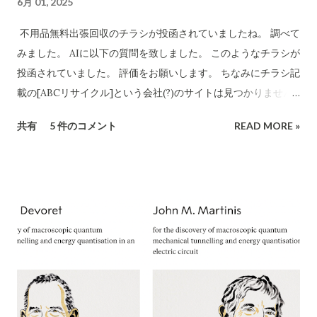
6月 01, 2025
社の公式サイトにも住所「〒590-0412 大阪府泉南郡熊取町紺
屋2-20-1」と記載されています​ CBB-SHYOJI.COM 。販売店
不用品無料出張回収のチラシが投函されていましたね。 調べて
「charmmsho」のサイト上で表示されていた会社所在地がこ
みました。 AIに以下の質問を致しました。 このようなチラシが
の住所と一致している場合、一見すると所在地に関しては正式
投函されていました。 評価をお願いします。 ちなみにチラシ記
な企業情報と合致していると言えます。 しかし、連絡先情報に
載の[ABCリサイクル]という会社(?)のサイトは見つかりません
ついて注意が必要です。CBB社公式サイトでは問い合わせ先と
でした。 所沢市の注意喚起文
共有
5 件のコメント
READ MORE »
してメールアドレスのみを掲載しており、電話番号は公開され
https://www.city.tokorozawa.saitama.jp/kurashi/gomi/shi
ていません​ CBB-SHYOJI.COM 。一方、「charmmsho」がサ
ttehosikoto/ihoufuyouhinkaisyuchuui.html 違法な不用品回
イト上で掲載している電話番号が**「052-355-9081」であった
収業者を利用しないでください！ 家庭のごみを回収するには
場合、この番号は所在地（大阪府）に対応する市外局番ではな
「一般廃棄物処理業」の許可が必要です 家庭のごみを回収する
く名古屋（052）エリアの番号です。実際に「052-355...
には所沢市の「一般廃棄物処理業」の許可が必要です。 「産業
廃棄物処理業」や 「古物商」の許可では回収できません。
ChatGPT まえださん、画像ありがとうございます。このよう
な「不用品無料出張回収」のチラシについて、詳細に評価・ア
ドバイスいたします。 1. 内容の分析 業者名 ：ABCリサイクル
所在地 ：埼玉県所沢市松郷141 許可番号 ：自動車商許可証 第