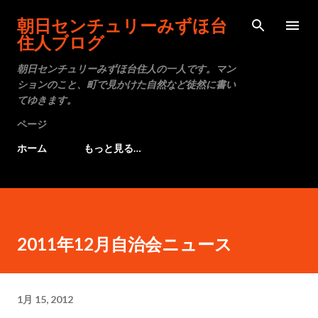
スキップしてメイン コンテンツに移動
朝日センチュリーみずほ台
住人ブログ
朝日センチュリーみずほ台住人の一人です。マン
ションのこと、町で見かけた自然など徒然に書い
てゆきます。
ページ
ホーム
もっと見る…
2011年12月自治会ニュース
1月 15, 2012