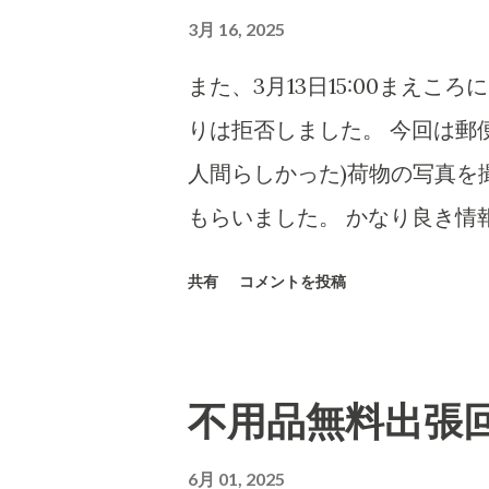
3月 16, 2025
また、3月13日15:00まえ
りは拒否しました。 今回は郵
人間らしかった)荷物の写真を
もらいました。 かなり良き情
は、当然のことですがさまざま
共有
コメントを投稿
意思表示ができにくい高齢者など
7,000円に意味があります)
ん百とかなん千個とかの荷物
不用品無料出張
とヤマトなど宅配会社にとっ
い???...(受取拒絶で返品
6月 01, 2025