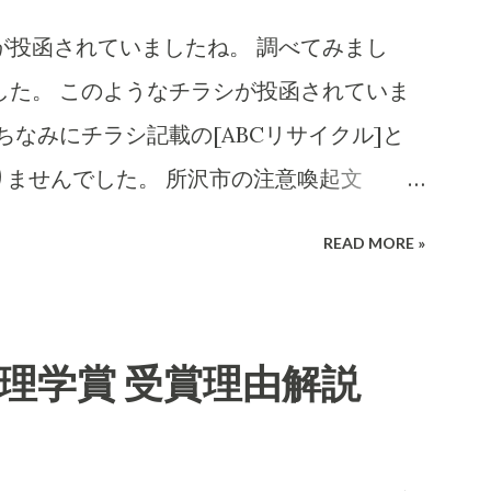
Iの分析です。長文です。 詐欺にかかる心理
投函されていましたね。 調べてみまし
てもらいました。 CBB 株式会社、および
ました。 このようなチラシが投函されていま
売店に関する詐欺やトラブル報告の有無を確認
ちなみにチラシ記載の[ABCリサイクル]と
詳細な住所や連絡先が正式な企業情報と一致
りませんでした。 所沢市の注意喚起文
h completed in 8m· 16 件の情報源
.saitama.jp/kurashi/gomi/shittehosikot
READ MORE »
armmsho」に関する調査報告 会社所在
chuui.html 違法な不用品回収業者を利用しないで
会社は法人登記上、「大阪府泉南郡熊取町紺屋
するには「一般廃棄物処理業」の許可が必
 INFO.GBIZ.GO.JP 。実際にCBB社の公
には所沢市の「一般廃棄物処理業」の許可
物理学賞 受賞理由解説
2 大阪府泉南郡熊取町紺屋2-20-1」と記載
理業」や 「古物商」の許可では回収できま
.COM 。販売店「charmmsho」のサイト上で
さん、画像ありがとうございます。このような
この住所と一致している場合、一見すると所
ラシについて、詳細に評価・アドバイスいた