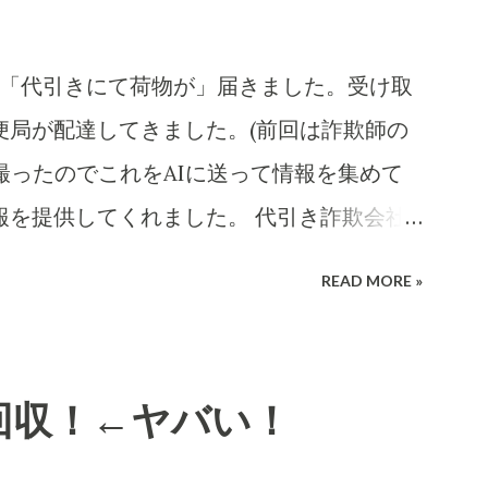
ころに「代引きにて荷物が」届きました。受け取
便局が配達してきました。(前回は詐欺師の
撮ったのでこれをAIに送って情報を集めて
報を提供してくれました。 代引き詐欺会社
考え抜いてやっています。 高齢の女性や
READ MORE »
は、この「適当な」金額(6,000円〜
に支払ってしまうのでしょうね。毎日、毎日な
を出すのでしょう。それを引き受ける郵便局
回収！←ヤバい！
ては上得意のお客さまであるのかもしれな
になる確率はかなり高いのでその返送時の運賃も