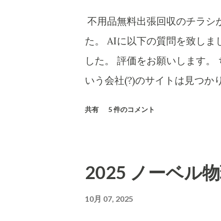
売上となります。) 以下は、A
不用品無料出張回収のチラシが
についてもAIに分析・解説をし
た。 AIに以下の質問を致し
「charmmsho」という販
した。 評価をお願いします。 
します。また、送り主情報の
いう会社(?)のサイトは見つか
するかどうかも調べます。 Researc
https://www.city.tokorozawa
共有
5 件のコメント
CBB株式会社および販売店「ch
o/ihoufuyouhinkaisyu
地・連絡先の検証 CBB株式
ください！ 家庭のごみを回収
2丁目20-1」に本店を置く企業です​
要です 家庭のごみを回収する
2025 ノーベル
式サイトにも住所「〒590-041
が必要です。 「産業廃棄物処
されています​ CBB-SHYOJI
せん。 ChatGPT まえだ
10月 07, 2025
表示されていた会社所在地が
「不用品無料出張回収」のチ