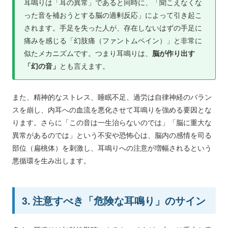
耳鳴りは「耳の異常」であると同時に、「聞こえなくな
った音を補おうとする脳の過剰反応」によって引き起こ
されます。手足を失った人が、存在しないはずの手足に
痛みを感じる「幻肢痛（ファントムペイン）」と非常に
似たメカニズムです。つまり耳鳴りは、
脳が作り出す
「幻の音」
とも言えます。
また、精神的なストレス、睡眠不足、過労は自律神経のバラン
スを崩し、内耳への血流を悪化させて耳鳴りを強める要因とな
ります。さらに「この音は一生治らないのでは」「脳に重大な
異常があるのでは」という不安や恐怖心は、脳内の感情を司る
部位（扁桃体）を刺激し、耳鳴りへの注意が増幅されるという
悪循環を生み出します。
3. 注意すべき「危険な耳鳴り」のサイン