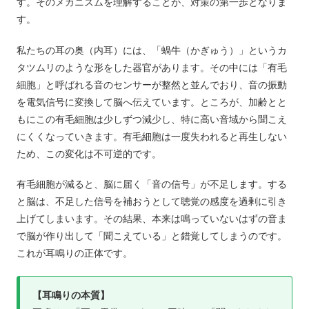
す。そのメカニズムを理解することが、対策の第一歩となりま
す。
私たちの耳の奥（内耳）には、「蝸牛（かぎゅう）」というカ
タツムリのような形をした器官があります。その中には「有毛
細胞」と呼ばれる音のセンサーが整然と並んでおり、音の振動
を電気信号に変換して脳へ伝えています。ところが、加齢とと
もにこの有毛細胞は少しずつ減少し、特に高い音域から聞こえ
にくくなっていきます。有毛細胞は一度失われると再生しない
ため、この変化は不可逆的です。
有毛細胞が減ると、脳に届く「音の信号」が不足します。する
と脳は、不足した信号を補おうとして聴覚の感度を過剰に引き
上げてしまいます。その結果、本来は鳴っていないはずの音ま
で脳が作り出して「聞こえている」と錯覚してしまうのです。
これが耳鳴りの正体です。
【耳鳴りの本質】