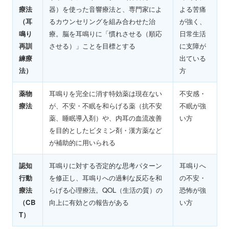
療法
器）を使った音響療法と、専門家によ
よる苦痛
（耳
るカウンセリングを組み合わせた治
が強く、
鳴り
療。脳を耳鳴りに「慣れさせる（順応
日常生活
再訓
させる）」ことを目標とする
に支障が
練療
出ている
法）
方
薬物
耳鳴りを完全に消す特効薬は現在ない
不安感・
療法
が、不安・不眠を和らげる薬（抗不安
不眠が強
薬、睡眠導入剤）や、内耳の血流改善
い方
を目的としたビタミン剤・漢方薬など
が補助的に用いられる
認知
耳鳴りに対する否定的な思考パターン
耳鳴りへ
行動
を修正し、耳鳴りへの過剰な反応を和
の不安・
療法
らげる心理療法。QOL（生活の質）の
恐怖が強
（CB
向上に有効との報告がある
い方
T）