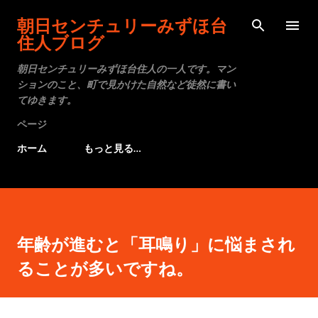
スキップしてメイン コンテンツに移動
朝日センチュリーみずほ台
住人ブログ
朝日センチュリーみずほ台住人の一人です。マン
ションのこと、町で見かけた自然など徒然に書い
てゆきます。
ページ
ホーム
もっと見る…
年齢が進むと「耳鳴り」に悩まされ
ることが多いですね。