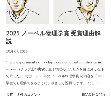
431090053454号（古物商許可証） 連絡先 ：携帯番号のみ
（090-4713-2580） 受付時間 ：8:00〜18:00 チラシの訴求点
「無料回収」「当日でもOK」「幅広い品目」「遺品整理、引越
し、倉庫解体も」 「買い取りも行います」 エアコン以外も分解
2025 ノーベル物理学賞 受賞理由解
作業可能などと記載 2. 危険性・リスク評価 1）「無料」表記の
説
ワナ 実際に依頼すると「無料では回収できない」「特定品目は
有料」など追加料金が発生するケースが多発しています。 「無
10月 07, 2025
料回収」と言いながら、現場で高額請求する 悪質な業者も存在
します。 2）連絡先が「携帯電話番号のみ」 一般的な法人や信
Their experiments on a chip revealed quantum physics in
頼できる事業者であれば「固定電話」や「会社ホームページ」
action （チップ上の実験が量子物理のはたらきを目に見える形
なども記載されます。 携帯番号のみの場合、 連絡が取れなくな
で示した） では、2025年の ノーベル物理学賞 の内容を「 中
ったり、責任の所在が曖昧 になりやすいです。 3）記載されて
学生でも理解できるように」やさしく説明 します。 なるべく専
いる「許可証」は古物商のみ 廃棄物収集運搬の許可 （産業廃棄
門用語を使わず、「なぜすごいのか」を感じられるようにお話
共有
3 件のコメント
READ MORE »
物収集運搬業など）は記載されていません。 家電や不用品の正
しします。 🏅 今年のノーベル物理学賞とは？ 2025年のノーベ
式な回収・処分には、 産廃業や一般廃棄物処理業の許可...
ル物理学賞は、 ジョン・クラーク , ミシェル・ドゥヴォレ , ジ
ョン・マルティニス という3人の科学者に贈られました。 彼ら