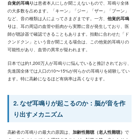
自覚的耳鳴り
は患者本人にしか聞こえないもので、耳鳴り全体
の大多数を占めます。「キーン」「ジー」「ザー」「ブーン」
など、音の種類は人によってさまざまです。一方、
他覚的耳鳴
り
は、耳の周辺の血管や筋肉から実際に音が発生しており、医
師が聴診器で確認できることもあります。拍動に合わせた「ド
クンドクン」という音が聞こえる場合は、この他覚的耳鳴りの
可能性があり、血管の異常が疑われます。
日本では約1,200万人が耳鳴りに悩んでいると推計されており、
先進国全体では人口の10〜15%が何らかの耳鳴りを経験してい
ます。特に高齢になるほど有病率は高くなります。
2. なぜ耳鳴りが起こるのか：脳が音を作
り出すメカニズム
高齢者の耳鳴りの最大の原因は、
加齢性難聴（老人性難聴）
で