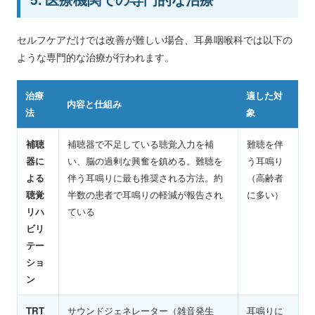
セルフケアだけでは改善が難しい場合、耳鼻咽喉科では以下の
ような専門的な治療が行われます。
治療
適した対
内容と仕組み
法
象
補聴
補聴器で不足している聴覚入力を補
難聴を伴
器に
い、脳の過剰な興奮を鎮める。難聴を
う耳鳴り
よる
伴う耳鳴りに最も推奨される方法。約
（高齢者
聴覚
半数の患者で耳鳴りの軽減が報告され
に多い）
リハ
ている
ビリ
テー
ショ
ン
TRT
サウンドジェネレーター（雑音発生
耳鳴りに