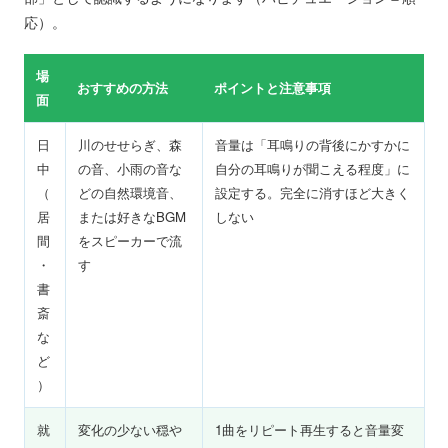
応）。
場
おすすめの方法
ポイントと注意事項
面
日
川のせせらぎ、森
音量は「耳鳴りの背後にかすかに
中
の音、小雨の音な
自分の耳鳴りが聞こえる程度」に
（
どの自然環境音、
設定する。完全に消すほど大きく
居
または好きなBGM
しない
間
をスピーカーで流
・
す
書
斎
な
ど
）
就
変化の少ない穏や
1曲をリピート再生すると音量変