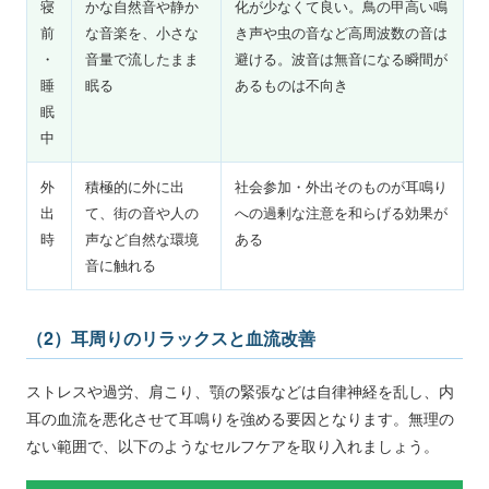
寝
かな自然音や静か
化が少なくて良い。鳥の甲高い鳴
前
な音楽を、小さな
き声や虫の音など高周波数の音は
・
音量で流したまま
避ける。波音は無音になる瞬間が
睡
眠る
あるものは不向き
眠
中
外
積極的に外に出
社会参加・外出そのものが耳鳴り
出
て、街の音や人の
への過剰な注意を和らげる効果が
時
声など自然な環境
ある
音に触れる
（2）耳周りのリラックスと血流改善
ストレスや過労、肩こり、顎の緊張などは自律神経を乱し、内
耳の血流を悪化させて耳鳴りを強める要因となります。無理の
ない範囲で、以下のようなセルフケアを取り入れましょう。