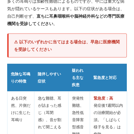
多くの耳鳴りは加齢性難聴によるものですが、中には重大な病
気が隠れているケースもあります。以下の症状がある場合は、
自己判断せず、
直ちに耳鼻咽喉科や脳神経外科などの専門医療
機関を受診してください
。
⚠ 以下のいずれかに当てはまる場合は、早急に医療機関
を受診してください
疑われ
危険な耳鳴
随伴しやすい
る主な
緊急度と対応
りの特徴
症状
疾患
ある日突
急な難聴、耳
突発性
緊急度：高
然、片側だ
が詰まった感
難聴、
発症後1週間以内
けに生じた
じ（耳閉
急性低
の治療開始が必
耳鳴り
感）、音が割
音障害
須。「しばらく
れて聞こえる
型感音
様子を見る」は
難聴
危険