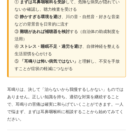
①
まずは耳鼻咽喉科を受診
して、危険な病気が隠れてい
ないか確認し、聴力検査を受ける
②
静かすぎる環境を避け
、川の音・自然音・好きな音楽
などの背景音を日常的に流す
③
難聴があれば補聴器を検討
する（自治体の助成制度を
活用）
④
ストレス・睡眠不足・過労を避け
、自律神経を整える
生活習慣を心がける
⑤
「耳鳴りは怖い病気ではない」
と理解し、不安を手放
すことが症状の軽減につながる
耳鳴りは、決して「治らないから我慢するしかない」ものでは
ありません。正しい知識を持ち、適切な対策を継続すること
で、耳鳴りの苦痛は確実に和らげていくことができます。一人
で悩まず、まずは耳鼻咽喉科に相談することから始めてみてく
ださい。