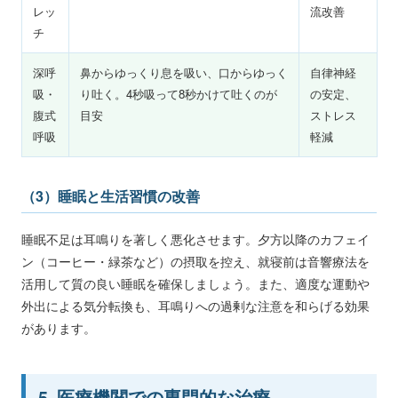
レッ
流改善
チ
深呼
鼻からゆっくり息を吸い、口からゆっく
自律神経
吸・
り吐く。4秒吸って8秒かけて吐くのが
の安定、
腹式
目安
ストレス
呼吸
軽減
（3）睡眠と生活習慣の改善
睡眠不足は耳鳴りを著しく悪化させます。夕方以降のカフェイ
ン（コーヒー・緑茶など）の摂取を控え、就寝前は音響療法を
活用して質の良い睡眠を確保しましょう。また、適度な運動や
外出による気分転換も、耳鳴りへの過剰な注意を和らげる効果
があります。
5. 医療機関での専門的な治療