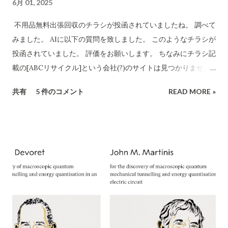
6月 01, 2025
社の公式サイトにも住所「〒590-0412 大阪府泉南郡熊取町紺
屋2-20-1」と記載されています​ CBB-SHYOJI.COM 。販売店
不用品無料出張回収のチラシが投函されていましたね。 調べて
「charmmsho」のサイト上で表示されていた会社所在地がこ
みました。 AIに以下の質問を致しました。 このようなチラシが
の住所と一致している場合、一見すると所在地に関しては正式
投函されていました。 評価をお願いします。 ちなみにチラシ記
な企業情報と合致していると言えます。 しかし、連絡先情報に
載の[ABCリサイクル]という会社(?)のサイトは見つかりません
ついて注意が必要です。CBB社公式サイトでは問い合わせ先と
でした。 所沢市の注意喚起文
共有
5 件のコメント
READ MORE »
してメールアドレスのみを掲載しており、電話番号は公開され
https://www.city.tokorozawa.saitama.jp/kurashi/gomi/shi
ていません​ CBB-SHYOJI.COM 。一方、「charmmsho」がサ
ttehosikoto/ihoufuyouhinkaisyuchuui.html 違法な不用品回
イト上で掲載している電話番号が**「052-355-9081」であった
収業者を利用しないでください！ 家庭のごみを回収するには
場合、この番号は所在地（大阪府）に対応する市外局番ではな
「一般廃棄物処理業」の許可が必要です 家庭のごみを回収する
く名古屋（052）エリアの番号です。実際に「052-355...
には所沢市の「一般廃棄物処理業」の許可が必要です。 「産業
廃棄物処理業」や 「古物商」の許可では回収できません。
ChatGPT まえださん、画像ありがとうございます。このよう
な「不用品無料出張回収」のチラシについて、詳細に評価・ア
ドバイスいたします。 1. 内容の分析 業者名 ：ABCリサイクル
所在地 ：埼玉県所沢市松郷141 許可番号 ：自動車商許可証 第