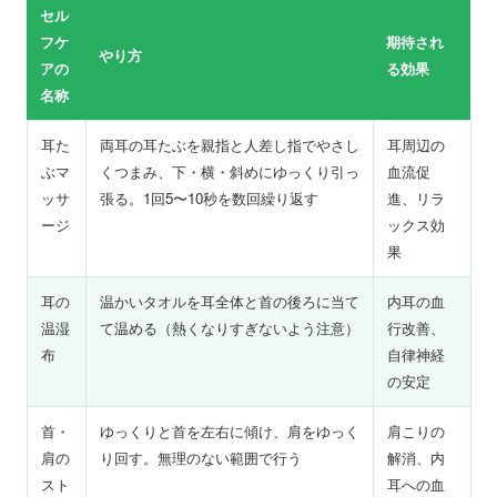
セル
フケ
期待され
やり方
アの
る効果
名称
耳た
両耳の耳たぶを親指と人差し指でやさし
耳周辺の
ぶマ
くつまみ、下・横・斜めにゆっくり引っ
血流促
ッサ
張る。1回5〜10秒を数回繰り返す
進、リラ
ージ
ックス効
果
耳の
温かいタオルを耳全体と首の後ろに当て
内耳の血
温湿
て温める（熱くなりすぎないよう注意）
行改善、
布
自律神経
の安定
首・
ゆっくりと首を左右に傾け、肩をゆっく
肩こりの
肩の
り回す。無理のない範囲で行う
解消、内
スト
耳への血