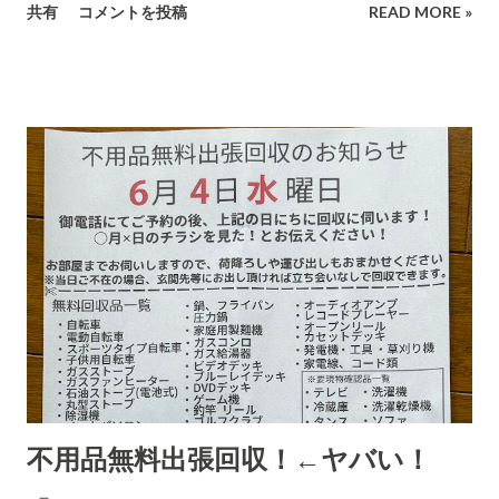
共有
コメントを投稿
READ MORE »
さまざま考え抜いてやっています。 高齢の女性や意思表示がで
きにくい高齢者などは、この「適当な」金額(6,000円〜7,000円
に意味があります)に支払ってしまうのでしょうね。毎日、毎日
なん百とかなん千個とかの荷物を出すのでしょう。それを引き
受ける郵便局とヤマトなど宅配会社にとっては上得意のお客さ
まであるのかもしれない???...(受取拒絶で返品になる確率はかな
り高いのでその返送時の運賃も売上となります。) 以下は、AI
の分析です。長文です。 詐欺にかかる心理についてもAIに分
析・解説をしてもらいました。 CBB 株式会社、および
「charmmsho」という販売店に関する詐欺やトラブル報告の
有無を確認します。また、送り主情報の詳細な住所や連絡先が
正式な企業情報と一致するかどうかも調べます。 Research
completed in 8m· 16 件の情報源 CBB株式会社および販売店
「charmmsho」に関する調査報告 会社所在地・連絡先の検証
不用品無料出張回収！←ヤバい！
CBB株式会社は法人登記上、「大阪府泉南郡熊取町紺屋2丁目
20-1」に本店を置く企業です​ INFO.GBIZ.GO.JP 。実際にCBB