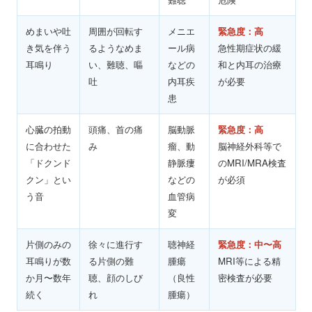
めまいや吐
周囲が回転す
メニエ
緊急度：高
き気を伴う
るようなめま
ール病
急性期症状の緩
耳鳴り
い、難聴、嘔
などの
和と内耳の治療
吐
内耳疾
が必要
患
心臓の拍動
頭痛、首の痛
脳動脈
緊急度：高
に合わせた
み
瘤、動
脳神経外科等で
「ドクンド
静脈瘻
のMRI/MRA検査
クン」とい
などの
が必須
う音
血管病
変
片側のみの
徐々に進行す
聴神経
緊急度：中〜高
耳鳴りが数
る片側の難
腫瘍
MRI等による精
か月〜数年
聴、顔のしび
（良性
密検査が必要
続く
れ
腫瘍）