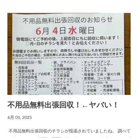
に意味があります)に支払ってしまうのでしょうね。毎日、毎日
なん百とかなん千個とかの荷物を出すのでしょう。それを引き
受ける郵便局とヤマトなど宅配会社にとっては上得意のお客さ
まであるのかもしれない???...(受取拒絶で返品になる確率はかな
り高いのでその返送時の運賃も売上となります。) 以下は、AI
の分析です。長文です。 詐欺にかかる心理についてもAIに分
析・解説をしてもらいました。 CBB 株式会社、および
「charmmsho」という販売店に関する詐欺やトラブル報告の
有無を確認します。また、送り主情報の詳細な住所や連絡先が
正式な企業情報と一致するかどうかも調べます。 Research
completed in 8m· 16 件の情報源 CBB株式会社および販売店
「charmmsho」に関する調査報告 会社所在地・連絡先の検証
不用品無料出張回収！←ヤバい！
CBB株式会社は法人登記上、「大阪府泉南郡熊取町紺屋2丁目
20-1」に本店を置く企業です​ INFO.GBIZ.GO.JP 。実際にCBB
6月 01, 2025
社の公式サイトにも住所「〒590-0412 大阪府泉南郡熊取町紺
屋2-20-1」と記載されています​ CBB-SHYOJI.COM 。販売店
不用品無料出張回収のチラシが投函されていましたね。 調べて