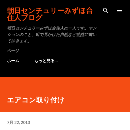
スキップしてメイン コンテンツに移動
朝日センチュリーみずほ台
住人ブログ
朝日センチュリーみずほ台住人の一人です。マン
ションのこと、町で見かけた自然など徒然に書い
てゆきます。
ページ
ホーム
もっと見る…
エアコン取り付け
7月 22, 2013