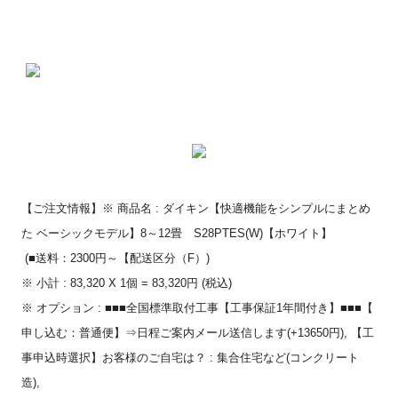
【ご注文情報】※ 商品名 : ダイキン【快適機能をシンプルにまとめ
た ベーシックモデル】8～12畳 S28PTES(W)【ホワイト】
(■送料：2300円～【配送区分（F）
)
※ 小計 : 83,320 X 1個 = 83,320円 (税込)
※ オプション : ■■■全国標準取付工事【工事保証1年間付き】■■■【
申し込む：普通便】⇒日程ご案内メール送信します(+
13650円), 【工
事申込時選択】お客様のご自宅は？ : 集合住宅など(コンクリート
造),