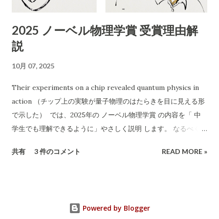
「無料回収」「当日でもOK」「幅広い品目」「遺品整理、引越
し、倉庫解体も」 「買い取りも行います」 エアコン以外も分解
2025 ノーベル物理学賞 受賞理由解
作業可能などと記載 2. 危険性・リスク評価 1）「無料」表記の
説
ワナ 実際に依頼すると「無料では回収できない」「特定品目は
有料」など追加料金が発生するケースが多発しています。 「無
10月 07, 2025
料回収」と言いながら、現場で高額請求する 悪質な業者も存在
します。 2）連絡先が「携帯電話番号のみ」 一般的な法人や信
Their experiments on a chip revealed quantum physics in
頼できる事業者であれば「固定電話」や「会社ホームページ」
action （チップ上の実験が量子物理のはたらきを目に見える形
なども記載されます。 携帯番号のみの場合、 連絡が取れなくな
で示した） では、2025年の ノーベル物理学賞 の内容を「 中
ったり、責任の所在が曖昧 になりやすいです。 3）記載されて
学生でも理解できるように」やさしく説明 します。 なるべく専
いる「許可証」は古物商のみ 廃棄物収集運搬の許可 （産業廃棄
門用語を使わず、「なぜすごいのか」を感じられるようにお話
共有
3 件のコメント
READ MORE »
物収集運搬業など）は記載されていません。 家電や不用品の正
しします。 🏅 今年のノーベル物理学賞とは？ 2025年のノーベ
式な回収・処分には、 産廃業や一般廃棄物処理業の許可...
ル物理学賞は、 ジョン・クラーク , ミシェル・ドゥヴォレ , ジ
ョン・マルティニス という3人の科学者に贈られました。 彼ら
は、 「手のひらサイズの電気回路で、量子（クオンタム）とい
Powered by Blogger
うとても小さな世界のふしぎな動きを見せた」 ことが評価され