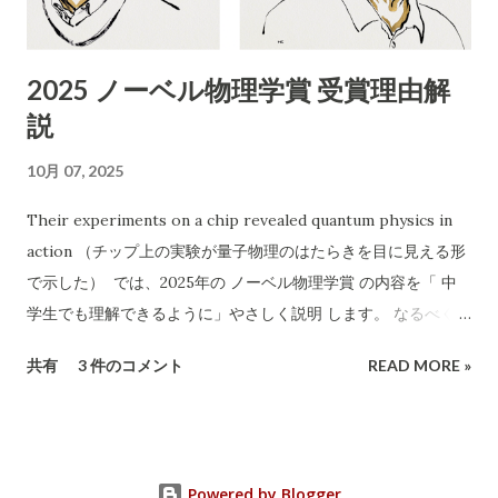
「無料回収」「当日でもOK」「幅広い品目」「遺品整理、引越
し、倉庫解体も」 「買い取りも行います」 エアコン以外も分解
2025 ノーベル物理学賞 受賞理由解
作業可能などと記載 2. 危険性・リスク評価 1）「無料」表記の
説
ワナ 実際に依頼すると「無料では回収できない」「特定品目は
有料」など追加料金が発生するケースが多発しています。 「無
10月 07, 2025
料回収」と言いながら、現場で高額請求する 悪質な業者も存在
します。 2）連絡先が「携帯電話番号のみ」 一般的な法人や信
Their experiments on a chip revealed quantum physics in
頼できる事業者であれば「固定電話」や「会社ホームページ」
action （チップ上の実験が量子物理のはたらきを目に見える形
なども記載されます。 携帯番号のみの場合、 連絡が取れなくな
で示した） では、2025年の ノーベル物理学賞 の内容を「 中
ったり、責任の所在が曖昧 になりやすいです。 3）記載されて
学生でも理解できるように」やさしく説明 します。 なるべく専
いる「許可証」は古物商のみ 廃棄物収集運搬の許可 （産業廃棄
門用語を使わず、「なぜすごいのか」を感じられるようにお話
共有
3 件のコメント
READ MORE »
物収集運搬業など）は記載されていません。 家電や不用品の正
しします。 🏅 今年のノーベル物理学賞とは？ 2025年のノーベ
式な回収・処分には、 産廃業や一般廃棄物処理業の許可...
ル物理学賞は、 ジョン・クラーク , ミシェル・ドゥヴォレ , ジ
ョン・マルティニス という3人の科学者に贈られました。 彼ら
は、 「手のひらサイズの電気回路で、量子（クオンタム）とい
Powered by Blogger