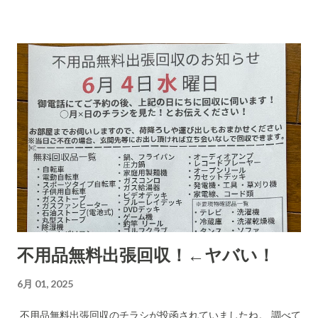
に意味があります)に支払ってしまうのでしょうね。毎日、毎日
なん百とかなん千個とかの荷物を出すのでしょう。それを引き
受ける郵便局とヤマトなど宅配会社にとっては上得意のお客さ
まであるのかもしれない???...(受取拒絶で返品になる確率はかな
り高いのでその返送時の運賃も売上となります。) 以下は、AI
の分析です。長文です。 詐欺にかかる心理についてもAIに分
析・解説をしてもらいました。 CBB 株式会社、および
「charmmsho」という販売店に関する詐欺やトラブル報告の
有無を確認します。また、送り主情報の詳細な住所や連絡先が
正式な企業情報と一致するかどうかも調べます。 Research
completed in 8m· 16 件の情報源 CBB株式会社および販売店
「charmmsho」に関する調査報告 会社所在地・連絡先の検証
不用品無料出張回収！←ヤバい！
CBB株式会社は法人登記上、「大阪府泉南郡熊取町紺屋2丁目
20-1」に本店を置く企業です​ INFO.GBIZ.GO.JP 。実際にCBB
6月 01, 2025
社の公式サイトにも住所「〒590-0412 大阪府泉南郡熊取町紺
屋2-20-1」と記載されています​ CBB-SHYOJI.COM 。販売店
不用品無料出張回収のチラシが投函されていましたね。 調べて