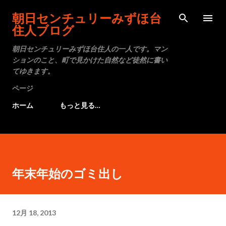
スキップしてメイン コンテンツに移動
朝日センチュリーみずほ台
住人ブログ
朝日センチュリーみずほ台住人の一人です。マン
ションのこと、町で見かけた自然など徒然に書い
てゆきます。
ページ
ホーム
もっと見る…
年末年始のゴミ出し
12月 18, 2013