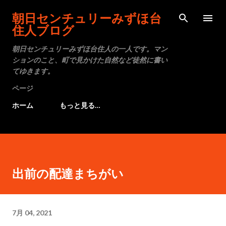
スキップしてメイン コンテンツに移動
朝日センチュリーみずほ台
住人ブログ
朝日センチュリーみずほ台住人の一人です。マン
ションのこと、町で見かけた自然など徒然に書い
てゆきます。
ページ
ホーム
もっと見る…
出前の配達まちがい
7月 04, 2021