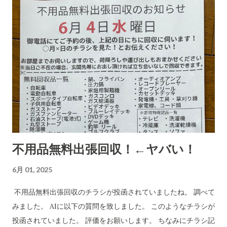
受ける郵便局とヤマトなど宅配会社にとっては上得意のお客さ
まであるのかもしれない???...(受取拒絶で返品になる確率はかな
り高いのでその返送時の運賃も売上となります。) 以下は、AI
の分析です。長文です。 詐欺にかかる心理についてもAIに分
析・解説をしてもらいました。 CBB 株式会社、および
「charmmsho」という販売店に関する詐欺やトラブル報告の
有無を確認します。また、送り主情報の詳細な住所や連絡先が
正式な企業情報と一致するかどうかも調べます。 Research
completed in 8m· 16 件の情報源 CBB株式会社および販売店
「charmmsho」に関する調査報告 会社所在地・連絡先の検証
不用品無料出張回収！←ヤバい！
CBB株式会社は法人登記上、「大阪府泉南郡熊取町紺屋2丁目
20-1」に本店を置く企業です​ INFO.GBIZ.GO.JP 。実際にCBB
6月 01, 2025
社の公式サイトにも住所「〒590-0412 大阪府泉南郡熊取町紺
屋2-20-1」と記載されています​ CBB-SHYOJI.COM 。販売店
不用品無料出張回収のチラシが投函されていましたね。 調べて
「charmmsho」のサイト上で表示されていた会社所在地がこ
みました。 AIに以下の質問を致しました。 このようなチラシが
の住所と一致している場合、一見すると所在地に関しては正式
投函されていました。 評価をお願いします。 ちなみにチラシ記