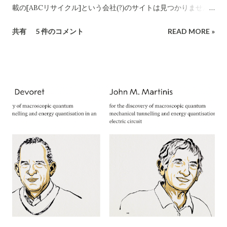
な企業情報と合致していると言えます。 しかし、連絡先情報に
載の[ABCリサイクル]という会社(?)のサイトは見つかりません
ついて注意が必要です。CBB社公式サイトでは問い合わせ先と
でした。 所沢市の注意喚起文
共有
5 件のコメント
READ MORE »
してメールアドレスのみを掲載しており、電話番号は公開され
https://www.city.tokorozawa.saitama.jp/kurashi/gomi/shi
ていません​ CBB-SHYOJI.COM 。一方、「charmmsho」がサ
ttehosikoto/ihoufuyouhinkaisyuchuui.html 違法な不用品回
イト上で掲載している電話番号が**「052-355-9081」であった
収業者を利用しないでください！ 家庭のごみを回収するには
場合、この番号は所在地（大阪府）に対応する市外局番ではな
「一般廃棄物処理業」の許可が必要です 家庭のごみを回収する
く名古屋（052）エリアの番号です。実際に「052-355...
には所沢市の「一般廃棄物処理業」の許可が必要です。 「産業
廃棄物処理業」や 「古物商」の許可では回収できません。
ChatGPT まえださん、画像ありがとうございます。このよう
な「不用品無料出張回収」のチラシについて、詳細に評価・ア
ドバイスいたします。 1. 内容の分析 業者名 ：ABCリサイクル
所在地 ：埼玉県所沢市松郷141 許可番号 ：自動車商許可証 第
431090053454号（古物商許可証） 連絡先 ：携帯番号のみ
（090-4713-2580） 受付時間 ：8:00〜18:00 チラシの訴求点
「無料回収」「当日でもOK」「幅広い品目」「遺品整理、引越
し、倉庫解体も」 「買い取りも行います」 エアコン以外も分解