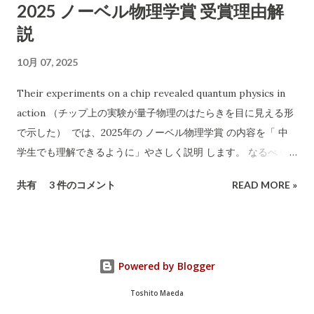
2025 ノーベル物理学賞 受賞理由解
作業可能などと記載 2. 危険性・リスク評価 1）「無料」表記の
説
ワナ 実際に依頼すると「無料では回収できない」「特定品目は
有料」など追加料金が発生するケースが多発しています。 「無
10月 07, 2025
料回収」と言いながら、現場で高額請求する 悪質な業者も存在
します。 2）連絡先が「携帯電話番号のみ」 一般的な法人や信
Their experiments on a chip revealed quantum physics in
頼できる事業者であれば「固定電話」や「会社ホームページ」
action （チップ上の実験が量子物理のはたらきを目に見える形
なども記載されます。 携帯番号のみの場合、 連絡が取れなくな
で示した） では、2025年の ノーベル物理学賞 の内容を「 中
ったり、責任の所在が曖昧 になりやすいです。 3）記載されて
学生でも理解できるように」やさしく説明 します。 なるべく専
いる「許可証」は古物商のみ 廃棄物収集運搬の許可 （産業廃棄
門用語を使わず、「なぜすごいのか」を感じられるようにお話
共有
3 件のコメント
READ MORE »
物収集運搬業など）は記載されていません。 家電や不用品の正
しします。 🏅 今年のノーベル物理学賞とは？ 2025年のノーベ
式な回収・処分には、 産廃業や一般廃棄物処理業の許可...
ル物理学賞は、 ジョン・クラーク , ミシェル・ドゥヴォレ , ジ
ョン・マルティニス という3人の科学者に贈られました。 彼ら
は、 「手のひらサイズの電気回路で、量子（クオンタム）とい
Powered by Blogger
うとても小さな世界のふしぎな動きを見せた」 ことが評価され
ました。 🔬 そもそも「量子（クオンタム）」ってなに？ 普通
Toshito Maeda
の世界（たとえば野球ボールや自転車など）は、「古典物理」