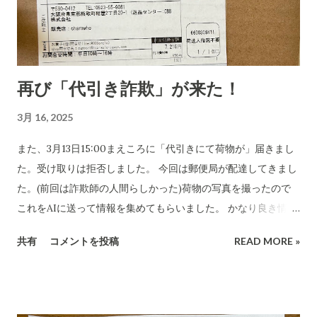
再び「代引き詐欺」が来た！
3月 16, 2025
また、3月13日15:00まえころに「代引きにて荷物が」届きまし
た。受け取りは拒否しました。 今回は郵便局が配達してきまし
た。(前回は詐欺師の人間らしかった)荷物の写真を撮ったので
これをAIに送って情報を集めてもらいました。 かなり良き情報
を提供してくれました。 代引き詐欺会社は、当然のことですが
共有
コメントを投稿
READ MORE »
さまざま考え抜いてやっています。 高齢の女性や意思表示がで
きにくい高齢者などは、この「適当な」金額(6,000円〜7,000円
に意味があります)に支払ってしまうのでしょうね。毎日、毎日
なん百とかなん千個とかの荷物を出すのでしょう。それを引き