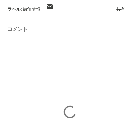
ラベル:
街角情報
共有
コメント