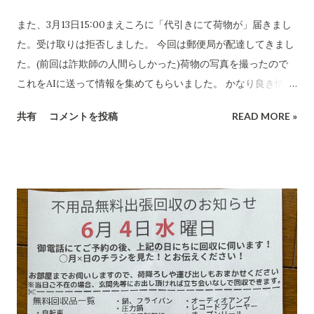
また、3月13日15:00まえころに「代引きにて荷物が」届きまし
た。受け取りは拒否しました。 今回は郵便局が配達してきまし
た。(前回は詐欺師の人間らしかった)荷物の写真を撮ったので
これをAIに送って情報を集めてもらいました。 かなり良き情報
を提供してくれました。 代引き詐欺会社は、当然のことですが
共有
コメントを投稿
READ MORE »
さまざま考え抜いてやっています。 高齢の女性や意思表示がで
きにくい高齢者などは、この「適当な」金額(6,000円〜7,000円
に意味があります)に支払ってしまうのでしょうね。毎日、毎日
なん百とかなん千個とかの荷物を出すのでしょう。それを引き
受ける郵便局とヤマトなど宅配会社にとっては上得意のお客さ
まであるのかもしれない???...(受取拒絶で返品になる確率はかな
り高いのでその返送時の運賃も売上となります。) 以下は、AI
の分析です。長文です。 詐欺にかかる心理についてもAIに分
析・解説をしてもらいました。 CBB 株式会社、および
「charmmsho」という販売店に関する詐欺やトラブル報告の