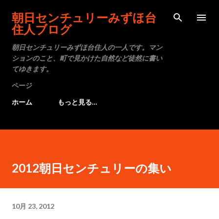
スキップしてメイン コンテンツに移動
朝日センチュリーみずほ台
住人ブログ
朝日センチュリーみずほ台住人の一人です。マン
ションのこと、町で見かけた自然など徒然に書い
てゆきます。
ページ
ホーム
もっと見る…
2012朝日センチュリーの集い
10月 23, 2012