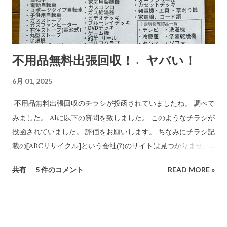
有無を確認します。また、送り主情報の詳細な住所や連絡先が
正式な企業情報と一致するかどうかも調べます。 Research
completed in 8m· 16 件の情報源 CBB株式会社および販売店
「charmmsho」に関する調査報告 会社所在地・連絡先の検証
不用品無料出張回収！←ヤバい！
CBB株式会社は法人登記上、「大阪府泉南郡熊取町紺屋2丁目
20-1」に本店を置く企業です​ INFO.GBIZ.GO.JP 。実際にCBB
6月 01, 2025
社の公式サイトにも住所「〒590-0412 大阪府泉南郡熊取町紺
屋2-20-1」と記載されています​ CBB-SHYOJI.COM 。販売店
不用品無料出張回収のチラシが投函されていましたね。 調べて
「charmmsho」のサイト上で表示されていた会社所在地がこ
みました。 AIに以下の質問を致しました。 このようなチラシが
の住所と一致している場合、一見すると所在地に関しては正式
投函されていました。 評価をお願いします。 ちなみにチラシ記
な企業情報と合致していると言えます。 しかし、連絡先情報に
載の[ABCリサイクル]という会社(?)のサイトは見つかりません
ついて注意が必要です。CBB社公式サイトでは問い合わせ先と
でした。 所沢市の注意喚起文
共有
5 件のコメント
READ MORE »
してメールアドレスのみを掲載しており、電話番号は公開され
https://www.city.tokorozawa.saitama.jp/kurashi/gomi/shi
ていません​ CBB-SHYOJI.COM 。一方、「charmmsho」がサ
ttehosikoto/ihoufuyouhinkaisyuchuui.html 違法な不用品回
イト上で掲載している電話番号が**「052-355-9081」であった
収業者を利用しないでください！ 家庭のごみを回収するには
場合、この番号は所在地（大阪府）に対応する市外局番ではな
「一般廃棄物処理業」の許可が必要です 家庭のごみを回収する