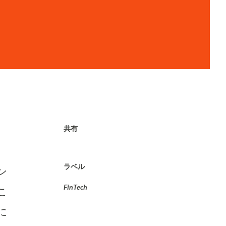
共有
ラベル
ン
FinTech
こ
に