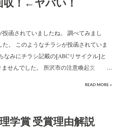
回収！←ヤバい！
ては上得意のお客さまであるのかもしれな
になる確率はかなり高いのでその返送時の運賃も
Iの分析です。長文です。 詐欺にかかる心理
投函されていましたね。 調べてみまし
てもらいました。 CBB 株式会社、および
ました。 このようなチラシが投函されていま
売店に関する詐欺やトラブル報告の有無を確認
ちなみにチラシ記載の[ABCリサイクル]と
詳細な住所や連絡先が正式な企業情報と一致
りませんでした。 所沢市の注意喚起文
h completed in 8m· 16 件の情報源
.saitama.jp/kurashi/gomi/shittehosikot
READ MORE »
armmsho」に関する調査報告 会社所在
chuui.html 違法な不用品回収業者を利用しないで
会社は法人登記上、「大阪府泉南郡熊取町紺屋
するには「一般廃棄物処理業」の許可が必
 INFO.GBIZ.GO.JP 。実際にCBB社の公
には所沢市の「一般廃棄物処理業」の許可
物理学賞 受賞理由解説
2 大阪府泉南郡熊取町紺屋2-20-1」と記載
理業」や 「古物商」の許可では回収できま