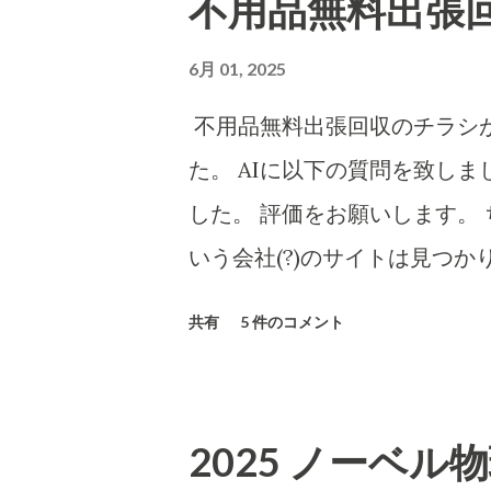
不用品無料出張
とヤマトなど宅配会社にとっ
い???...(受取拒絶で返品
6月 01, 2025
売上となります。) 以下は、A
不用品無料出張回収のチラシが
についてもAIに分析・解説をし
た。 AIに以下の質問を致し
「charmmsho」という販
した。 評価をお願いします。 
します。また、送り主情報の
いう会社(?)のサイトは見つか
するかどうかも調べます。 Researc
https://www.city.tokorozawa
共有
5 件のコメント
CBB株式会社および販売店「ch
o/ihoufuyouhinkaisyu
地・連絡先の検証 CBB株式
ください！ 家庭のごみを回収
2丁目20-1」に本店を置く企業です​
要です 家庭のごみを回収する
2025 ノーベル
式サイトにも住所「〒590-041
が必要です。 「産業廃棄物処