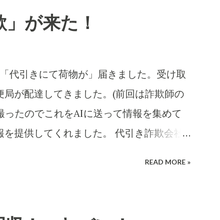
欺」が来た！
ころに「代引きにて荷物が」届きました。受け取
便局が配達してきました。(前回は詐欺師の
撮ったのでこれをAIに送って情報を集めて
報を提供してくれました。 代引き詐欺会社
考え抜いてやっています。 高齢の女性や
READ MORE »
は、この「適当な」金額(6,000円〜
に支払ってしまうのでしょうね。毎日、毎日な
を出すのでしょう。それを引き受ける郵便局