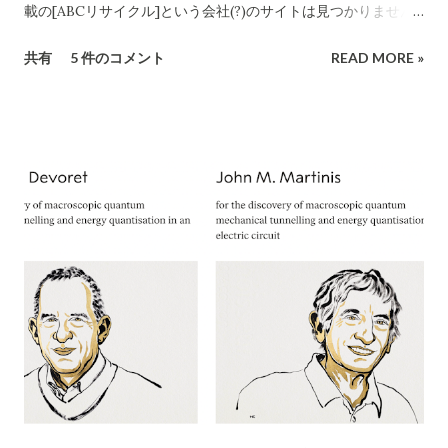
な企業情報と合致していると言えます。 しかし、連絡先情報に
載の[ABCリサイクル]という会社(?)のサイトは見つかりません
ついて注意が必要です。CBB社公式サイトでは問い合わせ先と
でした。 所沢市の注意喚起文
共有
5 件のコメント
READ MORE »
してメールアドレスのみを掲載しており、電話番号は公開され
https://www.city.tokorozawa.saitama.jp/kurashi/gomi/shi
ていません​ CBB-SHYOJI.COM 。一方、「charmmsho」がサ
ttehosikoto/ihoufuyouhinkaisyuchuui.html 違法な不用品回
イト上で掲載している電話番号が**「052-355-9081」であった
収業者を利用しないでください！ 家庭のごみを回収するには
場合、この番号は所在地（大阪府）に対応する市外局番ではな
「一般廃棄物処理業」の許可が必要です 家庭のごみを回収する
く名古屋（052）エリアの番号です。実際に「052-355...
には所沢市の「一般廃棄物処理業」の許可が必要です。 「産業
廃棄物処理業」や 「古物商」の許可では回収できません。
ChatGPT まえださん、画像ありがとうございます。このよう
な「不用品無料出張回収」のチラシについて、詳細に評価・ア
ドバイスいたします。 1. 内容の分析 業者名 ：ABCリサイクル
所在地 ：埼玉県所沢市松郷141 許可番号 ：自動車商許可証 第
431090053454号（古物商許可証） 連絡先 ：携帯番号のみ
（090-4713-2580） 受付時間 ：8:00〜18:00 チラシの訴求点
「無料回収」「当日でもOK」「幅広い品目」「遺品整理、引越
し、倉庫解体も」 「買い取りも行います」 エアコン以外も分解