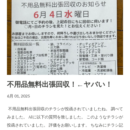
受ける郵便局とヤマトなど宅配会社にとっては上得意のお客さ
まであるのかもしれない???...(受取拒絶で返品になる確率はかな
り高いのでその返送時の運賃も売上となります。) 以下は、AI
の分析です。長文です。 詐欺にかかる心理についてもAIに分
析・解説をしてもらいました。 CBB 株式会社、および
「charmmsho」という販売店に関する詐欺やトラブル報告の
有無を確認します。また、送り主情報の詳細な住所や連絡先が
正式な企業情報と一致するかどうかも調べます。 Research
completed in 8m· 16 件の情報源 CBB株式会社および販売店
「charmmsho」に関する調査報告 会社所在地・連絡先の検証
不用品無料出張回収！←ヤバい！
CBB株式会社は法人登記上、「大阪府泉南郡熊取町紺屋2丁目
20-1」に本店を置く企業です​ INFO.GBIZ.GO.JP 。実際にCBB
6月 01, 2025
社の公式サイトにも住所「〒590-0412 大阪府泉南郡熊取町紺
屋2-20-1」と記載されています​ CBB-SHYOJI.COM 。販売店
不用品無料出張回収のチラシが投函されていましたね。 調べて
「charmmsho」のサイト上で表示されていた会社所在地がこ
みました。 AIに以下の質問を致しました。 このようなチラシが
の住所と一致している場合、一見すると所在地に関しては正式
投函されていました。 評価をお願いします。 ちなみにチラシ記