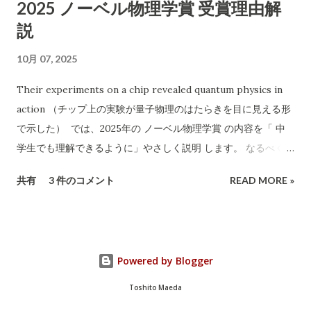
2025 ノーベル物理学賞 受賞理由解
作業可能などと記載 2. 危険性・リスク評価 1）「無料」表記の
説
ワナ 実際に依頼すると「無料では回収できない」「特定品目は
有料」など追加料金が発生するケースが多発しています。 「無
10月 07, 2025
料回収」と言いながら、現場で高額請求する 悪質な業者も存在
します。 2）連絡先が「携帯電話番号のみ」 一般的な法人や信
Their experiments on a chip revealed quantum physics in
頼できる事業者であれば「固定電話」や「会社ホームページ」
action （チップ上の実験が量子物理のはたらきを目に見える形
なども記載されます。 携帯番号のみの場合、 連絡が取れなくな
で示した） では、2025年の ノーベル物理学賞 の内容を「 中
ったり、責任の所在が曖昧 になりやすいです。 3）記載されて
学生でも理解できるように」やさしく説明 します。 なるべく専
いる「許可証」は古物商のみ 廃棄物収集運搬の許可 （産業廃棄
門用語を使わず、「なぜすごいのか」を感じられるようにお話
共有
3 件のコメント
READ MORE »
物収集運搬業など）は記載されていません。 家電や不用品の正
しします。 🏅 今年のノーベル物理学賞とは？ 2025年のノーベ
式な回収・処分には、 産廃業や一般廃棄物処理業の許可...
ル物理学賞は、 ジョン・クラーク , ミシェル・ドゥヴォレ , ジ
ョン・マルティニス という3人の科学者に贈られました。 彼ら
は、 「手のひらサイズの電気回路で、量子（クオンタム）とい
Powered by Blogger
うとても小さな世界のふしぎな動きを見せた」 ことが評価され
ました。 🔬 そもそも「量子（クオンタム）」ってなに？ 普通
Toshito Maeda
の世界（たとえば野球ボールや自転車など）は、「古典物理」