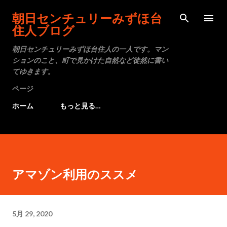
スキップしてメイン コンテンツに移動
朝日センチュリーみずほ台
住人ブログ
朝日センチュリーみずほ台住人の一人です。マン
ションのこと、町で見かけた自然など徒然に書い
てゆきます。
ページ
ホーム
もっと見る…
アマゾン利用のススメ
5月 29, 2020