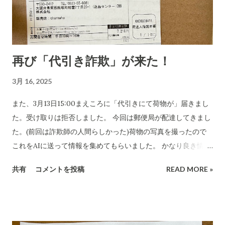
再び「代引き詐欺」が来た！
3月 16, 2025
また、3月13日15:00まえころに「代引きにて荷物が」届きまし
た。受け取りは拒否しました。 今回は郵便局が配達してきまし
た。(前回は詐欺師の人間らしかった)荷物の写真を撮ったので
これをAIに送って情報を集めてもらいました。 かなり良き情報
を提供してくれました。 代引き詐欺会社は、当然のことですが
共有
コメントを投稿
READ MORE »
さまざま考え抜いてやっています。 高齢の女性や意思表示がで
きにくい高齢者などは、この「適当な」金額(6,000円〜7,000円
に意味があります)に支払ってしまうのでしょうね。毎日、毎日
なん百とかなん千個とかの荷物を出すのでしょう。それを引き