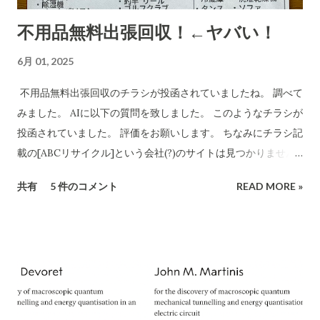
「charmmsho」に関する調査報告 会社所在地・連絡先の検証
不用品無料出張回収！←ヤバい！
CBB株式会社は法人登記上、「大阪府泉南郡熊取町紺屋2丁目
20-1」に本店を置く企業です​ INFO.GBIZ.GO.JP 。実際にCBB
6月 01, 2025
社の公式サイトにも住所「〒590-0412 大阪府泉南郡熊取町紺
屋2-20-1」と記載されています​ CBB-SHYOJI.COM 。販売店
不用品無料出張回収のチラシが投函されていましたね。 調べて
「charmmsho」のサイト上で表示されていた会社所在地がこ
みました。 AIに以下の質問を致しました。 このようなチラシが
の住所と一致している場合、一見すると所在地に関しては正式
投函されていました。 評価をお願いします。 ちなみにチラシ記
な企業情報と合致していると言えます。 しかし、連絡先情報に
載の[ABCリサイクル]という会社(?)のサイトは見つかりません
ついて注意が必要です。CBB社公式サイトでは問い合わせ先と
でした。 所沢市の注意喚起文
共有
5 件のコメント
READ MORE »
してメールアドレスのみを掲載しており、電話番号は公開され
https://www.city.tokorozawa.saitama.jp/kurashi/gomi/shi
ていません​ CBB-SHYOJI.COM 。一方、「charmmsho」がサ
ttehosikoto/ihoufuyouhinkaisyuchuui.html 違法な不用品回
イト上で掲載している電話番号が**「052-355-9081」であった
収業者を利用しないでください！ 家庭のごみを回収するには
場合、この番号は所在地（大阪府）に対応する市外局番ではな
「一般廃棄物処理業」の許可が必要です 家庭のごみを回収する
く名古屋（052）エリアの番号です。実際に「052-355...
には所沢市の「一般廃棄物処理業」の許可が必要です。 「産業
廃棄物処理業」や 「古物商」の許可では回収できません。
ChatGPT まえださん、画像ありがとうございます。このよう