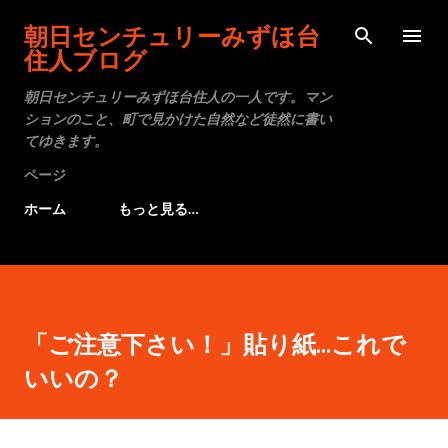
スキップしてメイン コンテンツに移動
朝日センチュリーみずほ台
住人ブログ
朝日センチュリーみずほ台住人の一人です。マン
ションのこと、町で見かけた自然など徒然に書い
てゆきます。
ページ
ホーム
もっと見る…
「ご注意下さい！」貼り紙...これで
いいの？