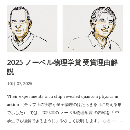
な「不用品無料出張回収」のチラシについて、詳細に評価・ア
ドバイスいたします。 1. 内容の分析 業者名 ：ABCリサイクル
所在地 ：埼玉県所沢市松郷141 許可番号 ：自動車商許可証 第
431090053454号（古物商許可証） 連絡先 ：携帯番号のみ
（090-4713-2580） 受付時間 ：8:00〜18:00 チラシの訴求点
「無料回収」「当日でもOK」「幅広い品目」「遺品整理、引越
し、倉庫解体も」 「買い取りも行います」 エアコン以外も分解
2025 ノーベル物理学賞 受賞理由解
作業可能などと記載 2. 危険性・リスク評価 1）「無料」表記の
説
ワナ 実際に依頼すると「無料では回収できない」「特定品目は
有料」など追加料金が発生するケースが多発しています。 「無
10月 07, 2025
料回収」と言いながら、現場で高額請求する 悪質な業者も存在
します。 2）連絡先が「携帯電話番号のみ」 一般的な法人や信
Their experiments on a chip revealed quantum physics in
頼できる事業者であれば「固定電話」や「会社ホームページ」
action （チップ上の実験が量子物理のはたらきを目に見える形
なども記載されます。 携帯番号のみの場合、 連絡が取れなくな
で示した） では、2025年の ノーベル物理学賞 の内容を「 中
ったり、責任の所在が曖昧 になりやすいです。 3）記載されて
学生でも理解できるように」やさしく説明 します。 なるべく専
いる「許可証」は古物商のみ 廃棄物収集運搬の許可 （産業廃棄
門用語を使わず、「なぜすごいのか」を感じられるようにお話