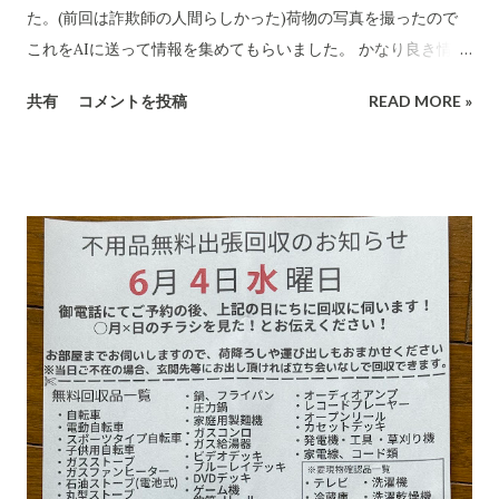
た。(前回は詐欺師の人間らしかった)荷物の写真を撮ったので
これをAIに送って情報を集めてもらいました。 かなり良き情報
を提供してくれました。 代引き詐欺会社は、当然のことですが
共有
コメントを投稿
READ MORE »
さまざま考え抜いてやっています。 高齢の女性や意思表示がで
きにくい高齢者などは、この「適当な」金額(6,000円〜7,000円
に意味があります)に支払ってしまうのでしょうね。毎日、毎日
なん百とかなん千個とかの荷物を出すのでしょう。それを引き
受ける郵便局とヤマトなど宅配会社にとっては上得意のお客さ
まであるのかもしれない???...(受取拒絶で返品になる確率はかな
り高いのでその返送時の運賃も売上となります。) 以下は、AI
の分析です。長文です。 詐欺にかかる心理についてもAIに分
析・解説をしてもらいました。 CBB 株式会社、および
「charmmsho」という販売店に関する詐欺やトラブル報告の
有無を確認します。また、送り主情報の詳細な住所や連絡先が
正式な企業情報と一致するかどうかも調べます。 Research
completed in 8m· 16 件の情報源 CBB株式会社および販売店