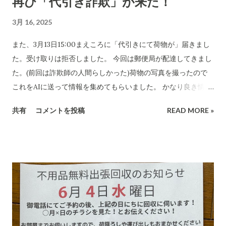
再び「代引き詐欺」が来た！
3月 16, 2025
また、3月13日15:00まえころに「代引きにて荷物が」届きまし
た。受け取りは拒否しました。 今回は郵便局が配達してきまし
た。(前回は詐欺師の人間らしかった)荷物の写真を撮ったので
これをAIに送って情報を集めてもらいました。 かなり良き情報
を提供してくれました。 代引き詐欺会社は、当然のことですが
共有
コメントを投稿
READ MORE »
さまざま考え抜いてやっています。 高齢の女性や意思表示がで
きにくい高齢者などは、この「適当な」金額(6,000円〜7,000円
に意味があります)に支払ってしまうのでしょうね。毎日、毎日
なん百とかなん千個とかの荷物を出すのでしょう。それを引き
受ける郵便局とヤマトなど宅配会社にとっては上得意のお客さ
まであるのかもしれない???...(受取拒絶で返品になる確率はかな
り高いのでその返送時の運賃も売上となります。) 以下は、AI
の分析です。長文です。 詐欺にかかる心理についてもAIに分