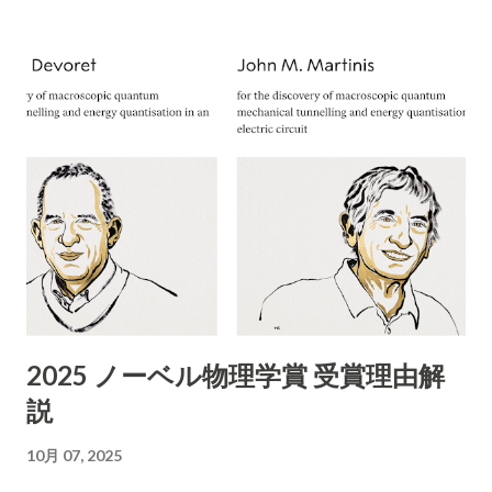
イト上で掲載している電話番号が**「052-355-9081」であった
収業者を利用しないでください！ 家庭のごみを回収するには
場合、この番号は所在地（大阪府）に対応する市外局番ではな
「一般廃棄物処理業」の許可が必要です 家庭のごみを回収する
く名古屋（052）エリアの番号です。実際に「052-355...
には所沢市の「一般廃棄物処理業」の許可が必要です。 「産業
廃棄物処理業」や 「古物商」の許可では回収できません。
ChatGPT まえださん、画像ありがとうございます。このよう
な「不用品無料出張回収」のチラシについて、詳細に評価・ア
ドバイスいたします。 1. 内容の分析 業者名 ：ABCリサイクル
所在地 ：埼玉県所沢市松郷141 許可番号 ：自動車商許可証 第
431090053454号（古物商許可証） 連絡先 ：携帯番号のみ
（090-4713-2580） 受付時間 ：8:00〜18:00 チラシの訴求点
「無料回収」「当日でもOK」「幅広い品目」「遺品整理、引越
し、倉庫解体も」 「買い取りも行います」 エアコン以外も分解
2025 ノーベル物理学賞 受賞理由解
作業可能などと記載 2. 危険性・リスク評価 1）「無料」表記の
説
ワナ 実際に依頼すると「無料では回収できない」「特定品目は
有料」など追加料金が発生するケースが多発しています。 「無
10月 07, 2025
料回収」と言いながら、現場で高額請求する 悪質な業者も存在