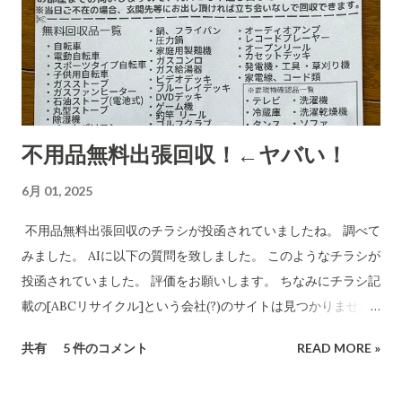
析・解説をしてもらいました。 CBB 株式会社、および
「charmmsho」という販売店に関する詐欺やトラブル報告の
有無を確認します。また、送り主情報の詳細な住所や連絡先が
正式な企業情報と一致するかどうかも調べます。 Research
completed in 8m· 16 件の情報源 CBB株式会社および販売店
「charmmsho」に関する調査報告 会社所在地・連絡先の検証
不用品無料出張回収！←ヤバい！
CBB株式会社は法人登記上、「大阪府泉南郡熊取町紺屋2丁目
20-1」に本店を置く企業です​ INFO.GBIZ.GO.JP 。実際にCBB
6月 01, 2025
社の公式サイトにも住所「〒590-0412 大阪府泉南郡熊取町紺
屋2-20-1」と記載されています​ CBB-SHYOJI.COM 。販売店
不用品無料出張回収のチラシが投函されていましたね。 調べて
「charmmsho」のサイト上で表示されていた会社所在地がこ
みました。 AIに以下の質問を致しました。 このようなチラシが
の住所と一致している場合、一見すると所在地に関しては正式
投函されていました。 評価をお願いします。 ちなみにチラシ記
な企業情報と合致していると言えます。 しかし、連絡先情報に
載の[ABCリサイクル]という会社(?)のサイトは見つかりません
ついて注意が必要です。CBB社公式サイトでは問い合わせ先と
でした。 所沢市の注意喚起文
共有
5 件のコメント
READ MORE »
してメールアドレスのみを掲載しており、電話番号は公開され
https://www.city.tokorozawa.saitama.jp/kurashi/gomi/shi
ていません​ CBB-SHYOJI.COM 。一方、「charmmsho」がサ
ttehosikoto/ihoufuyouhinkaisyuchuui.html 違法な不用品回