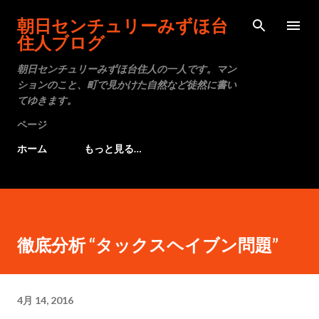
スキップしてメイン コンテンツに移動
朝日センチュリーみずほ台
住人ブログ
朝日センチュリーみずほ台住人の一人です。マン
ションのこと、町で見かけた自然など徒然に書い
てゆきます。
ページ
ホーム
もっと見る…
徹底分析 “タックスヘイブン問題”
4月 14, 2016