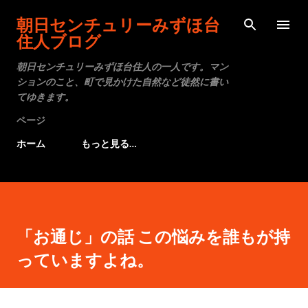
スキップしてメイン コンテンツに移動
朝日センチュリーみずほ台
住人ブログ
朝日センチュリーみずほ台住人の一人です。マン
ションのこと、町で見かけた自然など徒然に書い
てゆきます。
ページ
ホーム
もっと見る…
「お通じ」の話 この悩みを誰もが持
っていますよね。