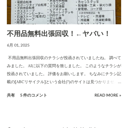
有無を確認します。また、送り主情報の詳細な住所や連絡先が
正式な企業情報と一致するかどうかも調べます。 Research
completed in 8m· 16 件の情報源 CBB株式会社および販売店
「charmmsho」に関する調査報告 会社所在地・連絡先の検証
不用品無料出張回収！←ヤバい！
CBB株式会社は法人登記上、「大阪府泉南郡熊取町紺屋2丁目
20-1」に本店を置く企業です​ INFO.GBIZ.GO.JP 。実際にCBB
6月 01, 2025
社の公式サイトにも住所「〒590-0412 大阪府泉南郡熊取町紺
屋2-20-1」と記載されています​ CBB-SHYOJI.COM 。販売店
不用品無料出張回収のチラシが投函されていましたね。 調べて
「charmmsho」のサイト上で表示されていた会社所在地がこ
みました。 AIに以下の質問を致しました。 このようなチラシが
の住所と一致している場合、一見すると所在地に関しては正式
投函されていました。 評価をお願いします。 ちなみにチラシ記
な企業情報と合致していると言えます。 しかし、連絡先情報に
載の[ABCリサイクル]という会社(?)のサイトは見つかりません
ついて注意が必要です。CBB社公式サイトでは問い合わせ先と
でした。 所沢市の注意喚起文
共有
5 件のコメント
READ MORE »
してメールアドレスのみを掲載しており、電話番号は公開され
https://www.city.tokorozawa.saitama.jp/kurashi/gomi/shi
ていません​ CBB-SHYOJI.COM 。一方、「charmmsho」がサ
ttehosikoto/ihoufuyouhinkaisyuchuui.html 違法な不用品回
イト上で掲載している電話番号が**「052-355-9081」であった
収業者を利用しないでください！ 家庭のごみを回収するには
場合、この番号は所在地（大阪府）に対応する市外局番ではな
「一般廃棄物処理業」の許可が必要です 家庭のごみを回収する