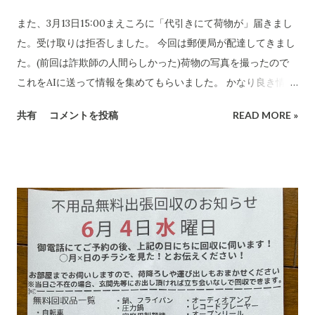
また、3月13日15:00まえころに「代引きにて荷物が」届きまし
た。受け取りは拒否しました。 今回は郵便局が配達してきまし
た。(前回は詐欺師の人間らしかった)荷物の写真を撮ったので
これをAIに送って情報を集めてもらいました。 かなり良き情報
を提供してくれました。 代引き詐欺会社は、当然のことですが
共有
コメントを投稿
READ MORE »
さまざま考え抜いてやっています。 高齢の女性や意思表示がで
きにくい高齢者などは、この「適当な」金額(6,000円〜7,000円
に意味があります)に支払ってしまうのでしょうね。毎日、毎日
なん百とかなん千個とかの荷物を出すのでしょう。それを引き
受ける郵便局とヤマトなど宅配会社にとっては上得意のお客さ
まであるのかもしれない???...(受取拒絶で返品になる確率はかな
り高いのでその返送時の運賃も売上となります。) 以下は、AI
の分析です。長文です。 詐欺にかかる心理についてもAIに分
析・解説をしてもらいました。 CBB 株式会社、および
「charmmsho」という販売店に関する詐欺やトラブル報告の